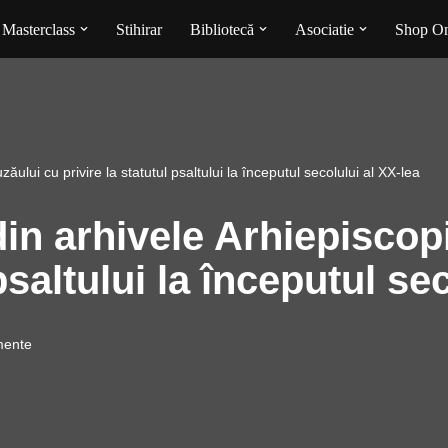
Masterclass
Stihirar
Bibliotecă
Asociatie
Shop On
zăului cu privire la statutul psaltului la începutul secolului al XX-lea
 din arhivele Arhiepiscop
 psaltului la începutul se
mente