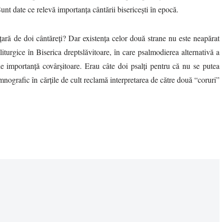
nt date ce relevă importanța cântării bisericești în epocă.
 țară de doi cântăreți? Dar existența celor două strane nu este neapărat
 liturgice în Biserica dreptslăvitoare, în care psalmodierea alternativă a
de importanță covârșitoare. Erau câte doi psalți pentru că nu se putea
imnografic în cărțile de cult reclamă interpretarea de către două “coruri”