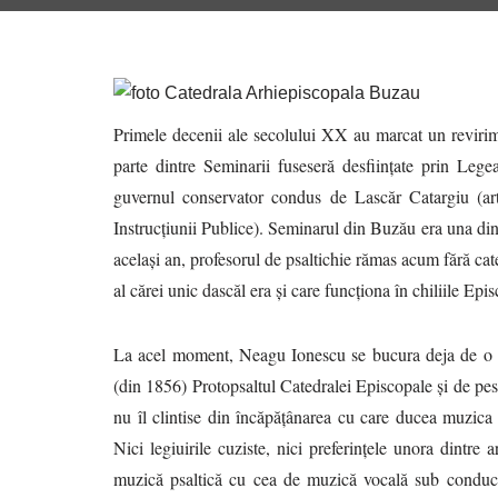
Primele decenii ale secolului XX au marcat un revirime
parte dintre Seminarii fuseseră desființate prin Lege
guvernul conservator condus de Lascăr Catargiu (arti
Instrucțiunii Publice). Seminarul din Buzău era una dintr
același an, profesorul de psaltichie rămas acum fără ca
al cărei unic dascăl era și care funcționa în chiliile Epi
La acel moment, Neagu Ionescu se bucura deja de o fa
(din 1856) Protopsaltul Catedralei Episcopale și de pest
nu îl clintise din încăpățânarea cu care ducea muzica 
Nici legiuirile cuziste, nici preferințele unora dintre
muzică psaltică cu cea de muzică vocală sub conducer