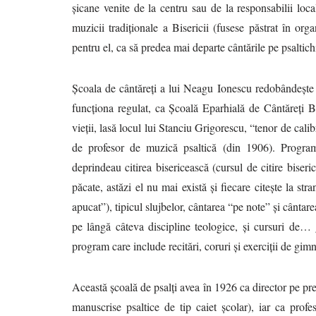
șicane venite de la centru sau de la responsabilii lo
muzicii tradiționale a Bisericii (fusese păstrat în o
pentru el, ca să predea mai departe cântările pe psaltich
Școala de cântăreți a lui Neagu Ionescu redobândește u
funcționa regulat, ca Școală Eparhială de Cântăreți Bis
vieții, lasă locul lui Stanciu Grigorescu, “tenor de calibr
de profesor de muzică psaltică (din 1906). Program
deprindeau citirea bisericească (cursul de citire biseric
păcate, astăzi el nu mai există și fiecare citește la
apucat”), tipicul slujbelor, cântarea “pe note” și cântar
pe lângă câteva discipline teologice, și cursuri de… 
program care include recitări, coruri și exerciții de gimn
Această școală de psalți avea în 1926 ca director pe p
manuscrise psaltice de tip caiet școlar), iar ca prof