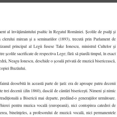
nt al învățământului psaltic în Regatul României. Școlile de psalți și
a clerului mirean și a seminariilor (1893), trecută prin Parlament de
zanul principal al Legii fusese Take Ionescu, ministrul Cultelor și
e școlile sacrificate de respectiva Lege; fără să piardă timpul, în exact
tedră, Neagu Ionescu, deschide o școală privată de muzică bisericească,
scopiei Buzăului.
imă deosebită în această parte de țară: era de aproape patru decenii
e trei decenii (din 1860), dascăl de cântări bisericești. Nimeni și nimic
tradițională a Bisericii mai departe, predând-o generațiilor următoare.
 arhierei pentru muzica vocală (europeană), nici contopirea catedrei de
ea, bineînțeles, a profesorului de muzică vocală, nici permanentele