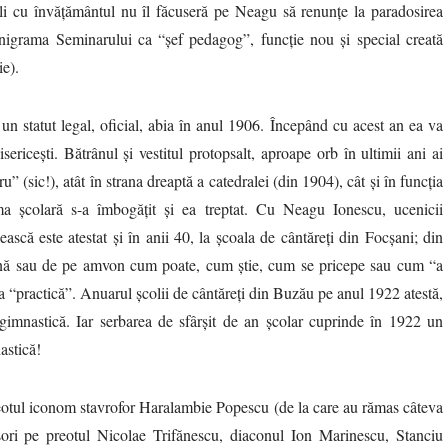
cali cu învățământul nu îl făcuseră pe Neagu să renunțe la paradosirea
rganigrama Seminarului ca “șef pedagog”, funcție nou și special creată
ie).
n statut legal, oficial, abia în anul 1906. Începând cu acest an ea va
ericești. Bătrânul și vestitul protopsalt, aproape orb în ultimii ani ai
u” (sic!), atât în strana dreaptă a catedralei (din 1904), cât și în funcția
a școlară s-a îmbogățit și ea treptat. Cu Neagu Ionescu, ucenicii
ească este atestat și în anii 40, la școala de cântăreți din Focșani; din
 strană sau de pe amvon cum poate, cum știe, cum se pricepe sau cum “a
ea “practică”. Anuarul școlii de cântăreți din Buzău pe anul 1922 atestă,
gimnastică. Iar serbarea de sfârșit de an școlar cuprinde în 1922 un
astică!
reotul iconom stavrofor Haralambie Popescu (de la care au rămas câteva
esori pe preotul Nicolae Trifănescu, diaconul Ion Marinescu, Stanciu