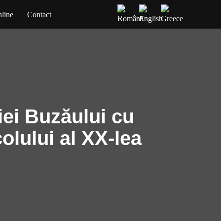
line
Contact
iei Buzăului cu
colului al XX-lea