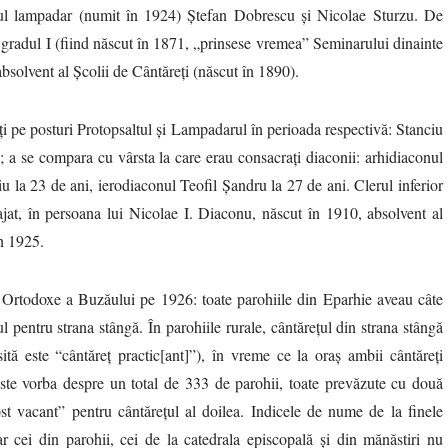
rul lampadar (numit în 1924) Ștefan Dobrescu și Nicolae Sturzu. De
 gradul I (fiind născut în 1871, „prinsese vremea” Seminarului dinainte
bsolvent al Școlii de Cântăreți (născut în 1890).
ți pe posturi Protopsaltul și Lampadarul în perioada respectivă: Stanciu
 a se compara cu vârsta la care erau consacrați diaconii: arhidiaconul
 la 23 de ani, ierodiaconul Teofil Șandru la 27 de ani. Clerul inferior
at, în persoana lui Nicolae I. Diaconu, născut în 1910, absolvent al
în 1925.
 Ortodoxe a Buzăului pe 1926: toate parohiile din Eparhie aveau câte
l pentru strana stângă. În parohiile rurale, cântărețul din strana stângă
ită este “cântăreț practic[ant]”), în vreme ce la oraș ambii cântăreți
 Este vorba despre un total de 333 de parohii, toate prevăzute cu două
post vacant” pentru cântărețul al doilea. Indicele de nume de la finele
 cei din parohii, cei de la catedrala episcopală și din mănăstiri nu