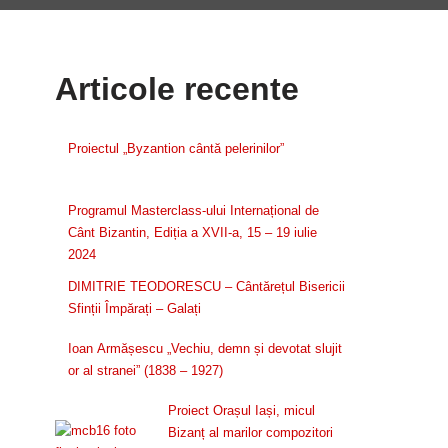
Articole recente
Proiectul „Byzantion cântă pelerinilor”
Programul Masterclass-ului Internațional de
Cânt Bizantin, Ediția a XVII-a, 15 – 19 iulie
2024
DIMITRIE TEODORESCU – Cântărețul Bisericii
Sfinții Împărați – Galați
Ioan Armășescu „Vechiu, demn și devotat slujit
or al stranei” (1838 – 1927)
Proiect Orașul Iași, micul
Bizanț al marilor compozitori