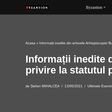
Byzantion
Sari
la
conținut
Acasa
»
Informații inedite din arhivele Arhiepiscopiei Bu
Informații inedite
privire la statutul
de
Ștefan MIHALCEA
13/05/2021
Ultimele Eveni