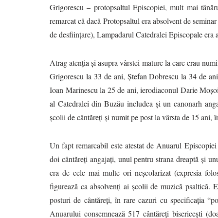
Grigorescu – protopsaltul Episcopiei, mult mai tână
remarcat că dacă Protopsaltul era absolvent de seminar
de desființare), Lampadarul Catedralei Episcopale era a
Atrag atenția și asupra vârstei mature la care erau numi
Grigorescu la 33 de ani, Ștefan Dobrescu la 34 de ani;
Ioan Marinescu la 25 de ani, ierodiaconul Darie Moșoiu
al Catedralei din Buzău includea și un canonarh angaj
școlii de cântăreți și numit pe post la vârsta de 15 ani, 
Un fapt remarcabil este atestat de Anuarul Episcopiei
doi cântăreți angajați, unul pentru strana dreaptă și unu
era de cele mai multe ori neșcolarizat (expresia folos
figurează ca absolvenți ai școlii de muzică psaltică.
posturi de cântăreți, în rare cazuri cu specificația “
Anuarului consemnează 517 cântăreți bisericești (doar