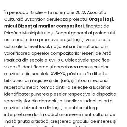
În perioada 15 iulie – 15 noiembrie 2022, Asociația
Culturală Byzantion derulează proiectul
Orașul Iași,
micul Bizanț al marilor compozitori,
finanțat de
Primăria Municipiului Iași. Scopul general al proiectului
este acela de a promova orașul Iași și valorile sale
culturale la nivel local, național și internațional prin
valorificarea operelor compozitorilor ieșeni de Artă
Psaltică din secolele XVII-XX. Obiectivele specifice
vizează identificarea și cercetarea manuscriselor
muzicale din secolele XVII-XX, păstrate în diferite
biblioteci din regiune și din țară, și întocmirea unui
repertoriu inedit format dintr-o selecție a lucrărilor
identificate; punerea pieselor respective la dispoziția
specialiștilor din domeniu, a tinerilor studenți ai artei
muzicale bizantine din Iași și a publicului larg;
interpretarea lor în cadrul unui eveniment cultural de
înaltă ținută artistică; creșterea gradului de interes și