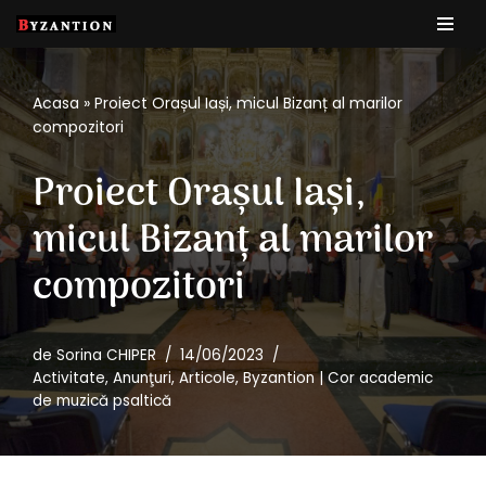
Sari
la
Acasa
»
Proiect Orașul Iași, micul Bizanț al marilor
conținut
compozitori
Proiect Orașul Iași,
micul Bizanț al marilor
compozitori
de
Sorina CHIPER
14/06/2023
Activitate
,
Anunţuri
,
Articole
,
Byzantion | Cor academic
de muzică psaltică