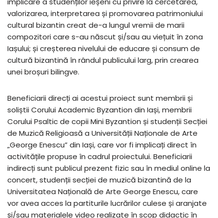
implicare a studenților ieșeni cu privire la cercetarea,
valorizarea, interpretarea și promovarea patrimoniului
cultural bizantin creat de-a lungul vremii de marii
compozitori care s-au născut și/sau au viețuit în zona
Iașului; și creșterea nivelului de educare și consum de
cultură bizantină în rândul publicului larg, prin crearea
unei broșuri bilingve.
Beneficiarii direcți ai acestui proiect sunt membrii și
soliștii Corului Academic Byzantion din Iași, membrii
Corului Psaltic de copii Mini Byzantion și studenții Secției
de Muzică Religioasă a Universității Naționale de Arte
„George Enescu” din Iași, care vor fi implicați direct în
activitățile propuse în cadrul proiectului. Beneficiarii
indirecți sunt publicul prezent fizic sau în mediul online la
concert, studenții secției de muzică bizantină de la
Universitatea Națională de Arte George Enescu, care
vor avea acces la partiturile lucrărilor culese și aranjate
și/sau materialele video realizate în scop didactic în