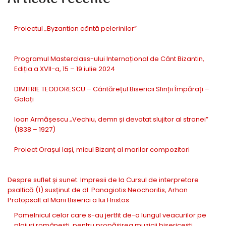
Proiectul „Byzantion cântă pelerinilor”
Programul Masterclass-ului Internațional de Cânt Bizantin,
Ediția a XVII-a, 15 – 19 iulie 2024
DIMITRIE TEODORESCU – Cântărețul Bisericii Sfinții Împărați –
Galați
Ioan Armășescu „Vechiu, demn și devotat slujitor al stranei”
(1838 – 1927)
Proiect Orașul Iași, micul Bizanț al marilor compozitori
Despre suflet și sunet. Impresii de la Cursul de interpretare
psaltică (1) susținut de dl. Panagiotis Neochoritis, Arhon
Protopsalt al Marii Biserici a lui Hristos
Pomelnicul celor care s-au jertfit de-a lungul veacurilor pe
plaiuri românești, pentru propășirea muzicii bisericești