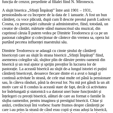
funcția de cenzor, președinte al filialei fiind N. Mironescu.
A slujit biserica „Sfinții Împărați” între anii 1901 – 1931,
pensionându-se cu începere de la data de 1 ianuarie. A fost un bun
cântăreț, cu voce plăcută, după cum îl descrie preotul paroh Ludovic
Cosma, cu preocupări culturale și administrative, fiind, totodată, un
creator de cântări, mărturie stând manuscrisul său muzical, din
cuprinsul căruia îl putem vedea pe Dimitrie Teodorescu și ca pe un
pasionat culegător și colecționar de cântece din vremea sa, opera lui
purtând pecetea influenței maestrului său.
Dimitrie Teodorescu se adaugă cu cinste șirului de cântăreți
bisericești care au slujit în strana bisericii „Sfinții Împărați” fiind,
asemenea colegilor săi, slujitor plin de dăruire pentru oamenii din
biserică și un real ajutor și sprijin preoților în lucrarea lor de
pastorație. La această biserică au slujit de-a lungul istoriei ei puțini
cântăreți bisericești, deoarece fiecare dintre ei a avut o lungă și
continuă activitate în strană, de cele mai multe ori până la pensionare
sau, în câteva rânduri, până la decesul lor. Nu mă pot gândi la un alt
motiv care să fi condus la această stare de fapt, decât că activitatea
lor îndelungată și statornică s-a datorat unei bune funcționări și
înțelegeri cu preoții bisericii, alături de care au format o familie în
slujba oamenilor, pentru imaginea și prestigiul bisericii. Chiar și
astăzi, credincioșii îmi vorbesc foarte frumos despre cântăreții pe
care i-au prins la strană de când erau copii și erau aduși la biserică,