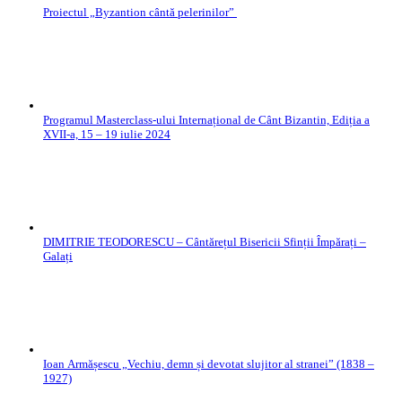
Proiectul „Byzantion cântă pelerinilor”
Programul Masterclass-ului Internațional de Cânt Bizantin, Ediția a
XVII-a, 15 – 19 iulie 2024
DIMITRIE TEODORESCU – Cântărețul Bisericii Sfinții Împărați –
Galați
Ioan Armășescu „Vechiu, demn și devotat slujitor al stranei” (1838 –
1927)