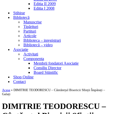
Editia II 2009
Editia I 2008
Stihirar
Bibliotecă
Manuscrise
Tipărituri
Partituri
Articole
Biblioteca – inregistrari
Bibliotecă – video
Asociatie
Activitati
Componenta
Membrii fondatori Asociatie
Consiliu Director
Board Stiintific
Shop Online
Contact
Acasa
»
DIMITRIE TEODORESCU – Cântărețul Bisericii Sfinții Împărați –
Galați
DIMITRIE TEODORESCU –