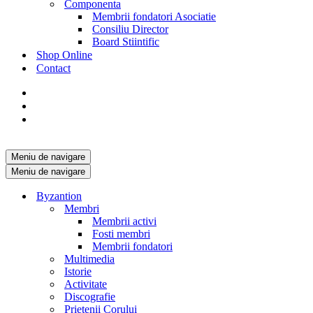
Componenta
Membrii fondatori Asociatie
Consiliu Director
Board Stiintific
Shop Online
Contact
Meniu de navigare
Meniu de navigare
Byzantion
Membri
Membrii activi
Fosti membri
Membrii fondatori
Multimedia
Istorie
Activitate
Discografie
Prietenii Corului