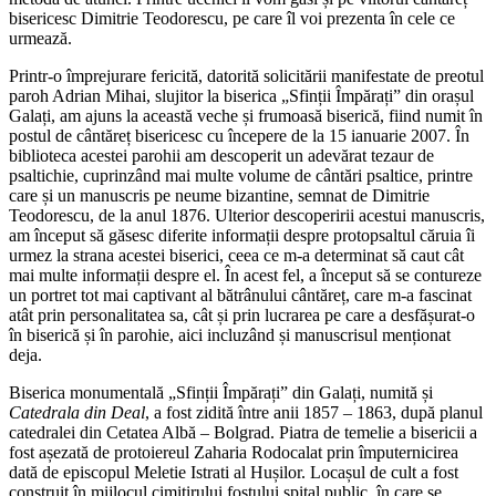
bisericesc Dimitrie Teodorescu, pe care îl voi prezenta în cele ce
urmează.
Printr-o împrejurare fericită, datorită solicitării manifestate de preotul
paroh Adrian Mihai, slujitor la biserica „Sfinții Împărați” din orașul
Galați, am ajuns la această veche și frumoasă biserică, fiind numit în
postul de cântăreț bisericesc cu începere de la 15 ianuarie 2007. În
biblioteca acestei parohii am descoperit un adevărat tezaur de
psaltichie, cuprinzând mai multe volume de cântări psaltice, printre
care și un manuscris pe neume bizantine, semnat de Dimitrie
Teodorescu, de la anul 1876. Ulterior descoperirii acestui manuscris,
am început să găsesc diferite informații despre protopsaltul căruia îi
urmez la strana acestei biserici, ceea ce m-a determinat să caut cât
mai multe informații despre el. În acest fel, a început să se contureze
un portret tot mai captivant al bătrânului cântăreț, care m-a fascinat
atât prin personalitatea sa, cât și prin lucrarea pe care a desfășurat-o
în biserică și în parohie, aici incluzând și manuscrisul menționat
deja.
Biserica monumentală „Sfinții Împărați” din Galați, numită și
Catedrala din Deal
, a fost zidită între anii 1857 – 1863, după planul
catedralei din Cetatea Albă – Bolgrad. Piatra de temelie a bisericii a
fost așezată de protoiereul Zaharia Rodocalat prin împuternicirea
dată de episcopul Meletie Istrati al Hușilor. Locașul de cult a fost
construit în mijlocul cimitirului fostului spital public, în care se