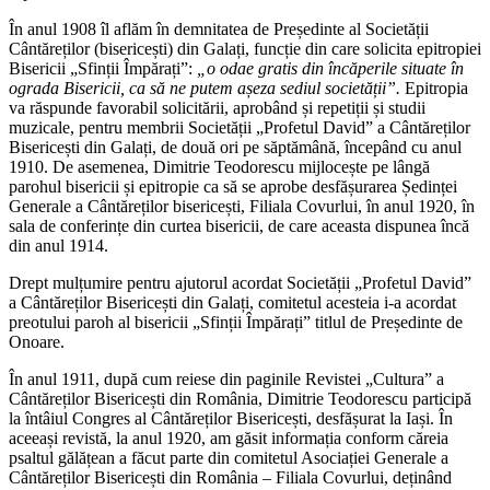
În anul 1908 îl aflăm în demnitatea de Președinte al Societății
Cântăreților (bisericești) din Galați, funcție din care solicita epitropiei
Bisericii „Sfinții Împărați”:
„o odae gratis din încăperile situate în
ograda Bisericii, ca să ne putem așeza sediul societății”.
Epitropia
va răspunde favorabil solicitării, aprobând și repetiții și studii
muzicale, pentru membrii Societății „Profetul David” a Cântăreților
Bisericești din Galați, de două ori pe săptămână, începând cu anul
1910. De asemenea, Dimitrie Teodorescu mijlocește pe lângă
parohul bisericii și epitropie ca să se aprobe desfășurarea Ședinței
Generale a Cântăreților bisericești, Filiala Covurlui, în anul 1920, în
sala de conferințe din curtea bisericii, de care aceasta dispunea încă
din anul 1914.
Drept mulțumire pentru ajutorul acordat Societății „Profetul David”
a Cântăreților Bisericești din Galați, comitetul acesteia i-a acordat
preotului paroh al bisericii „Sfinții Împărați” titlul de Președinte de
Onoare.
În anul 1911, după cum reiese din paginile Revistei „Cultura” a
Cântăreților Bisericești din România, Dimitrie Teodorescu participă
la întâiul Congres al Cântăreților Bisericești, desfășurat la Iași. În
aceeași revistă, la anul 1920, am găsit informația conform căreia
psaltul gălățean a făcut parte din comitetul Asociației Generale a
Cântăreților Bisericești din România – Filiala Covurlui, deținând