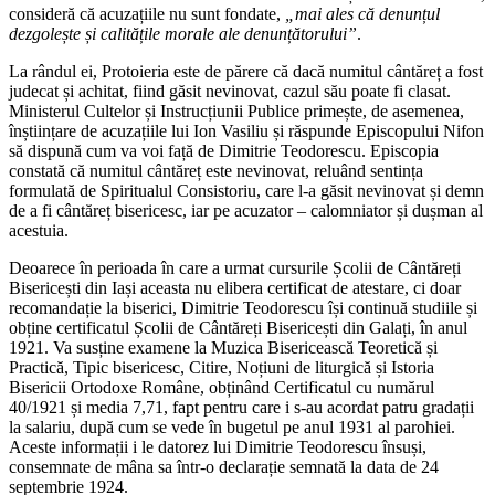
consideră că acuzațiile nu sunt fondate,
„mai ales că denunțul
dezgolește și calitățile morale ale denunțătorului”
.
La rândul ei, Protoieria este de părere că dacă numitul cântăreț a fost
judecat și achitat, fiind găsit nevinovat, cazul său poate fi clasat.
Ministerul Cultelor și Instrucțiunii Publice primește, de asemenea,
înștiințare de acuzațiile lui Ion Vasiliu și răspunde Episcopului Nifon
să dispună cum va voi față de Dimitrie Teodorescu. Episcopia
constată că numitul cântăreț este nevinovat, reluând sentința
formulată de Spiritualul Consistoriu, care l-a găsit nevinovat și demn
de a fi cântăreț bisericesc, iar pe acuzator – calomniator și dușman al
acestuia.
Deoarece în perioada în care a urmat cursurile Școlii de Cântăreți
Bisericești din Iași aceasta nu elibera certificat de atestare, ci doar
recomandație la biserici, Dimitrie Teodorescu își continuă studiile și
obține certificatul Școlii de Cântăreți Bisericești din Galați, în anul
1921. Va susține examene la Muzica Bisericească Teoretică și
Practică, Tipic bisericesc, Citire, Noțiuni de liturgică și Istoria
Bisericii Ortodoxe Române, obținând Certificatul cu numărul
40/1921 și media 7,71, fapt pentru care i s-au acordat patru gradații
la salariu, după cum se vede în bugetul pe anul 1931 al parohiei.
Aceste informații i le datorez lui Dimitrie Teodorescu însuși,
consemnate de mâna sa într-o declarație semnată la data de 24
septembrie 1924.