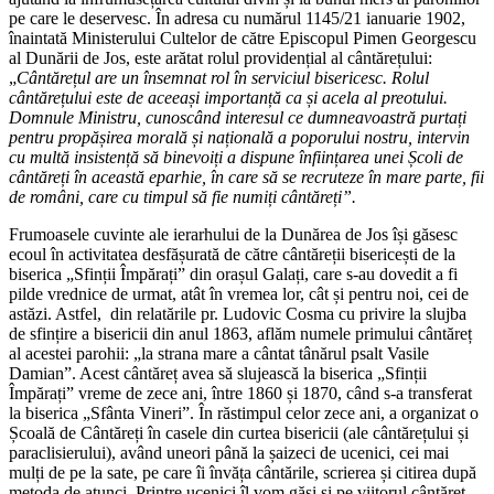
pe care le deservesc. În adresa cu numărul 1145/21 ianuarie 1902,
înaintată Ministerului Cultelor de către Episcopul Pimen Georgescu
al Dunării de Jos, este arătat rolul providențial al cântărețului:
„
Cântărețul are un însemnat rol în serviciul bisericesc. Rolul
cântărețului este de aceeași importanță ca și acela al preotului.
Domnule Ministru, cunoscând interesul ce dumneavoastră purtați
pentru propășirea morală și națională a poporului nostru, intervin
cu multă insistență să binevoiți a dispune înființarea unei Școli de
cântăreți în această eparhie, în care să se recruteze în mare parte, fii
de români, care cu timpul să fie numiți cântăreți”.
Frumoasele cuvinte ale ierarhului de la Dunărea de Jos își găsesc
ecoul în activitatea desfășurată de către cântăreții bisericești de la
biserica „Sfinții Împărați” din orașul Galați, care s-au dovedit a fi
pilde vrednice de urmat, atât în vremea lor, cât și pentru noi, cei de
astăzi. Astfel, din relatările pr. Ludovic Cosma cu privire la slujba
de sfințire a bisericii din anul 1863, aflăm numele primului cântăreț
al acestei parohii: „la strana mare a cântat tânărul psalt Vasile
Damian”. Acest cântăreț avea să slujească la biserica „Sfinții
Împărați” vreme de zece ani, între 1860 și 1870, când s-a transferat
la biserica „Sfânta Vineri”. În răstimpul celor zece ani, a organizat o
Școală de Cântăreți în casele din curtea bisericii (ale cântărețului și
paraclisierului), având uneori până la șaizeci de ucenici, cei mai
mulți de pe la sate, pe care îi învăța cântările, scrierea și citirea după
metoda de atunci. Printre ucenici îl vom găsi și pe viitorul cântăreț