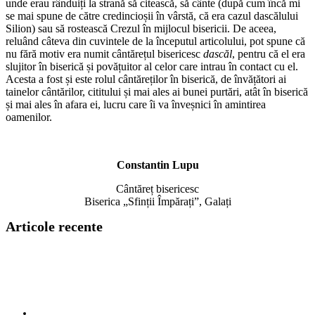
unde erau rânduiți la strană să citească, să cânte (după cum încă mi
se mai spune de către credincioșii în vârstă, că era cazul dascălului
Silion) sau să rostească Crezul în mijlocul bisericii. De aceea,
reluând câteva din cuvintele de la începutul articolului, pot spune că
nu fără motiv era numit cântărețul bisericesc
dascăl
, pentru că el era
slujitor în biserică și povățuitor al celor care intrau în contact cu el.
Acesta a fost și este rolul cântăreților în biserică, de învățători ai
tainelor cântărilor, cititului și mai ales ai bunei purtări, atât în biserică
și mai ales în afara ei, lucru care îi va înveșnici în amintirea
oamenilor.
Constantin Lupu
Cântăreț bisericesc
Biserica „Sfinții Împărați”, Galați
Articole recente