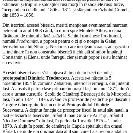
odihneau și trupurile soldaților ruși morți în războaiele ruso-turce,
începând cu cel din anii 1806 – 1812 și sfârșind cu războiul Crimeii,
din 1853 – 1856.
Din istoricul acestei biserici, merită menționat evenimentul marcant
petrecut în anul 1863 când, în drum spre Muntele Athos, icoana
făcătoare de minuni aflată astăzi la Schitul românesc Prodromul,
numită
Prodromița
, a poposit pentru o zi și o noapte la Galați.
Ieroschimonahii Nifon și Nectarie, care însoțeau icoana, au așezat-o
la închinare în nou construita biserică închinată sfinților Împărați
Constantin și Elena, unde întregul cler și mult popor i s-au închinat
cu evlavie.
Acestei biserici avea să-i slujească timp de treizeci de ani și
protopsaltul Dimitrie Teodorescu
. Acesta s-a născut la 5
noiembrie 1854 în comuna Zabalteni, ulterior Hermegiu, din județul
Iași. A absolvit patru clase primare în orașul Iași, în anul 1871, după
care a urmat cursurile Școlii de Cântăreți Bisericești de la Mitropolia
Iași, în anii 1874 – 1876, având ca profesor de psaltichie pe dascălul
Grigore Gheorghiu, fost ucenic al Protopsaltului Dimitrie
Suceveanu. A deținut funcția de preceptor fiscal în satul său natal, a
fost ecleziarh la bisericile „Sfântul Ioan Gură de Aur” și „Sfântul
Nicolae Domnesc” din Iași, în perioada 1 martie 1875 – 1 iunie
1878. A slujit în postul de cântăreț la Capela spitalului din orașul
Bârlad, de unde era originar dascălul său, care l-a și recomandat ca