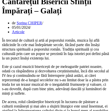
Cântărețul Bisericii Sfinții
Împărați – Galați
de
Sorina CHIPER
05/01/2024
Articole
În trecutul de cultură și artă al poporului român, muzica își află
rădicinile în cele mai îndepărtate secole, făcând parte din însăși
structura spirituală a poporului român. Tradiția spirituală și cea
culturală prin care un popor se prezintă în fața istoriei pot defini până
la un punct însăși existența lui.
Este și cazul muzicii bisericești de pe meleagurile patriei noastre,
odată cu răspândirea și dezvoltarea creștinismului, încă din secolul al
IV-lea și continuându-se fără întrerupere până astăzi, ai cărei
reprezentați de-a lungul secolelor nu s-au limitat doar la a păstra prin
truda lor un tezaur muzical de o inegalabilă frumusețe și valoare, ci
s-au dovedit, după cum bine știm, adevărați dascăli și luminători de
minți și suflete.
De aceea, rolul cântăreților bisericești în lucrarea de păstrare a
culturii românești și mai ales a slujirii liturgice este unul însemnat, ei
ajutând la înfrumusețarea cultului divin și la bunul mers al parohiilor