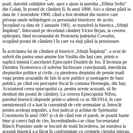
psalt, datorită calităților sale, apoi a ajuns la parohia „Sfânta Sofia”
din Galați, în postul de cântăreț II, în anul 1898. Aici a rămas până la
data de 1 noiembrie 1900, când a fost destituit din motive care
priveau unele neînțelegeri cu personalul bisericesc de acolo.
Începând cu data de 1 ianuarie 1901, se transferă la biserica „Sfinții
Împărați”, înlocuind pe decedatul cântăreț Victor Bejan, la cererea
epitropiei, fiind recomandat de Protoieria județului Covurlui,
ocupând postul de cântăreț I în care va sluji până la pensionare.
În activitatea lui de cântăreț al bisericii „Sfinții Împărați”, a avut de
suferit din partea unui anume Ion Vasiliu din Iași care, printr-o
suplică trimisă Cancelariei Episcopiei Dunării de Jos, îl învinuia pe
Dumitru Teodorescu că suferise închisoare corecțională, interdicția
drepturilor politice și civile, cu pierderea dreptului de pensie toată
viața pentru acuzațiile de fals în acte publice și sustragere de bani
publici, pe când era perceptor fiscal în comuna Hermegiu, din Iași.
Acuzatorul cerea episcopului ca, pentru aceste acuzații, să fie
destituit din postul de cântăreț. La cererea Episcopului Nifon,
parohul bisericii răspunde printr-o adresă cu nr. 88/1914, în care
menționează că a luat la cunoștință de cele semnalate și, întrucât
pentru aceleași imputări, a fost judecat și achitat de Spiritualul
Consistoriu în anul 1907 și că de când este el paroh, se poartă foarte
bine și corect față de cler, încredințându-i-se chiar Secretariatul
Băncii Populare unde se bucură de toată încrederea, iar numirea la
această biserică s-a făcut în conformitate cu cerințele clerului mirean,