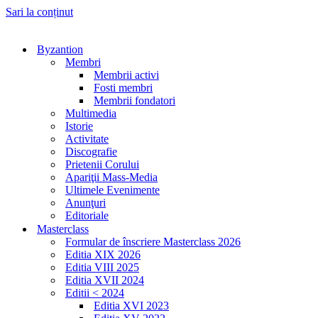
Sari la conținut
Byzantion
Membri
Membrii activi
Fosti membri
Membrii fondatori
Multimedia
Istorie
Activitate
Discografie
Prietenii Corului
Apariţii Mass-Media
Ultimele Evenimente
Anunţuri
Editoriale
Masterclass
Formular de înscriere Masterclass 2026
Editia XIX 2026
Editia VIII 2025
Editia XVII 2024
Editii < 2024
Editia XVI 2023