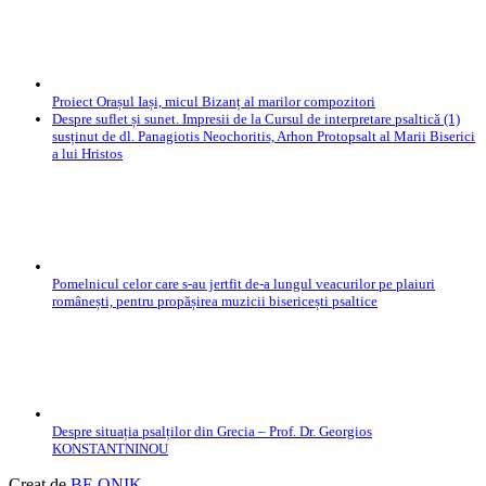
Proiect Orașul Iași, micul Bizanț al marilor compozitori
Despre suflet și sunet. Impresii de la Cursul de interpretare psaltică (1)
susținut de dl. Panagiotis Neochoritis, Arhon Protopsalt al Marii Biserici
a lui Hristos
Pomelnicul celor care s-au jertfit de-a lungul veacurilor pe plaiuri
românești, pentru propășirea muzicii bisericești psaltice
Despre situația psalților din Grecia – Prof. Dr. Georgios
KONSTANTNINOU
Creat de
BE.ONIK