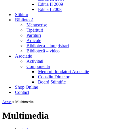
Editia II 2009
Editia I 2008
Stihirar
Bibliotecă
Manuscrise
Tipărituri
Partituri
Articole
Biblioteca – inregistrari
Bibliotecă – video
Asociatie
Activitati
Componenta
Membrii fondatori Asociatie
Consiliu Director
Board Stiintific
Shop Online
Contact
Acasa
»
Multimedia
Multimedia