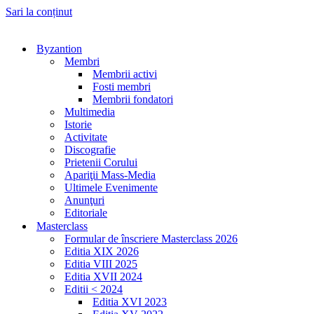
Sari la conținut
Byzantion
Membri
Membrii activi
Fosti membri
Membrii fondatori
Multimedia
Istorie
Activitate
Discografie
Prietenii Corului
Apariţii Mass-Media
Ultimele Evenimente
Anunţuri
Editoriale
Masterclass
Formular de înscriere Masterclass 2026
Editia XIX 2026
Editia VIII 2025
Editia XVII 2024
Editii < 2024
Editia XVI 2023