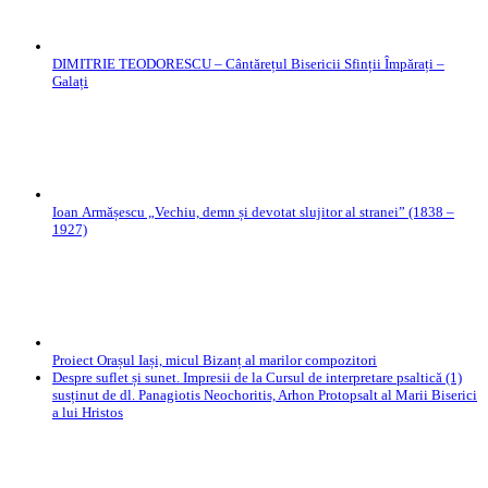
DIMITRIE TEODORESCU – Cântărețul Bisericii Sfinții Împărați –
Galați
Ioan Armășescu „Vechiu, demn și devotat slujitor al stranei” (1838 –
1927)
Proiect Orașul Iași, micul Bizanț al marilor compozitori
Despre suflet și sunet. Impresii de la Cursul de interpretare psaltică (1)
susținut de dl. Panagiotis Neochoritis, Arhon Protopsalt al Marii Biserici
a lui Hristos