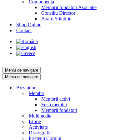
Componenta
Membrii fondatori Asociatie
Consiliu Director
Board Stiintific
Shop Online
Contact
Meniu de navigare
Meniu de navigare
Byzantion
Membri
Membrii activi
Fosti membri
Membrii fondatori
Multimedia
Istorie
Activitate
Discografie
Prietenii Corului