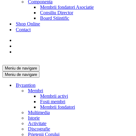
Componenta
Membrii fondatori Asociatie
Consiliu Director
Board Stiintific
Shop Online
Contact
Meniu de navigare
Meniu de navigare
Byzantion
Membri
Membrii activi
Fosti membri
Membrii fondatori
Multimedia
Istorie
Activitate
Discografie
Prietenii Corului