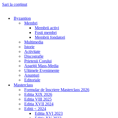
Sari la conținut
Byzantion
Membri
Membrii activi
Fosti membri
Membrii fondatori
Multimedia
Istorie
Activitate
Discografie
Prietenii Corului
Apariţii Mass-Media
Ultimele Evenimente
Anunţuri
Editoriale
Masterclass
Formular de înscriere Masterclass 2026
Editia XIX 2026
Editia VIII 2025
Editia XVII 2024
Editii < 2024
Editia XVI 2023