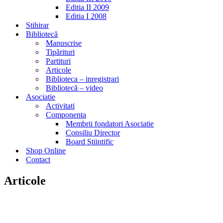
Editia II 2009
Editia I 2008
Stihirar
Bibliotecă
Manuscrise
Tipărituri
Partituri
Articole
Biblioteca – inregistrari
Bibliotecă – video
Asociatie
Activitati
Componenta
Membrii fondatori Asociatie
Consiliu Director
Board Stiintific
Shop Online
Contact
Articole