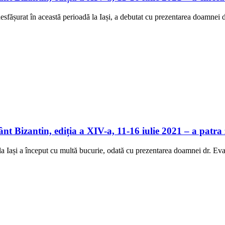
desfășurat în această perioadă la Iași, a debutat cu prezentarea doamnei
t Bizantin, ediția a XIV-a, 11-16 iulie 2021 – a patra 
 la Iași a început cu multă bucurie, odată cu prezentarea doamnei dr. Ev