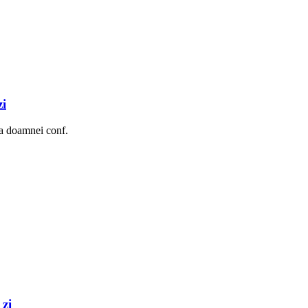
zi
rea doamnei conf.
 zi