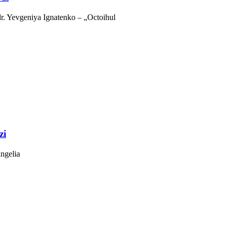
 dr. Yevgeniya Ignatenko – „Octoihul
zi
angelia