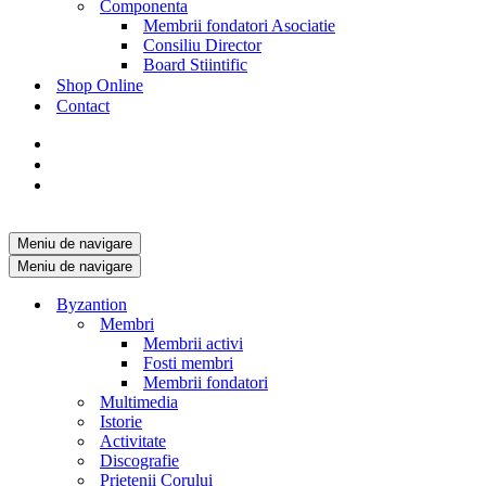
Componenta
Membrii fondatori Asociatie
Consiliu Director
Board Stiintific
Shop Online
Contact
Meniu de navigare
Meniu de navigare
Byzantion
Membri
Membrii activi
Fosti membri
Membrii fondatori
Multimedia
Istorie
Activitate
Discografie
Prietenii Corului