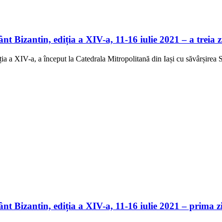
t Bizantin, ediția a XIV-a, 11-16 iulie 2021 – a treia z
ția a XIV-a, a început la Catedrala Mitropolitană din Iași cu săvârșirea 
nt Bizantin, ediția a XIV-a, 11-16 iulie 2021 – prima z