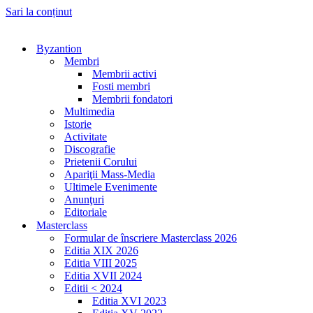
Sari la conținut
Byzantion
Membri
Membrii activi
Fosti membri
Membrii fondatori
Multimedia
Istorie
Activitate
Discografie
Prietenii Corului
Apariţii Mass-Media
Ultimele Evenimente
Anunţuri
Editoriale
Masterclass
Formular de înscriere Masterclass 2026
Editia XIX 2026
Editia VIII 2025
Editia XVII 2024
Editii < 2024
Editia XVI 2023