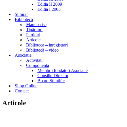
Editia II 2009
Editia I 2008
Stihirar
Bibliotecă
Manuscrise
Tipărituri
Partituri
Articole
Biblioteca – inregistrari
Bibliotecă – video
Asociatie
Activitati
Componenta
Membrii fondatori Asociatie
Consiliu Director
Board Stiintific
Shop Online
Contact
Articole