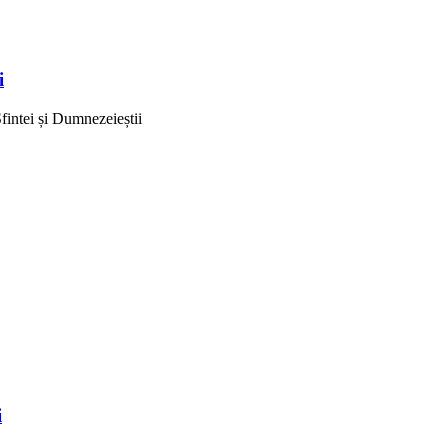
i
Sfintei și Dumnezeieștii
i