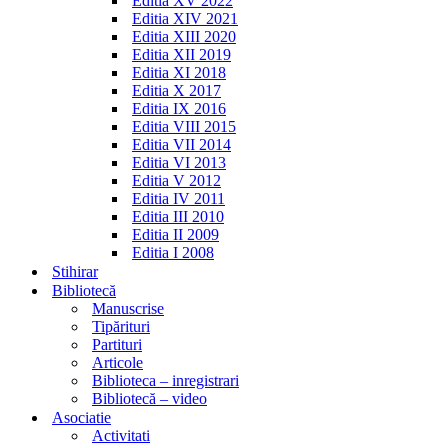
Editia XV 2022
Editia XIV 2021
Editia XIII 2020
Editia XII 2019
Editia XI 2018
Editia X 2017
Editia IX 2016
Editia VIII 2015
Editia VII 2014
Editia VI 2013
Editia V 2012
Editia IV 2011
Editia III 2010
Editia II 2009
Editia I 2008
Stihirar
Bibliotecă
Manuscrise
Tipărituri
Partituri
Articole
Biblioteca – inregistrari
Bibliotecă – video
Asociatie
Activitati