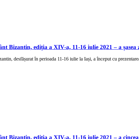
t Bizantin, ediția a XIV-a, 11-16 iulie 2021 – a șasea 
zantin, desfășurat în perioada 11-16 iulie la Iași, a început cu prezenta
t Bizantin, ediția a XIV-a, 11-16 iulie 2021 – a cincea