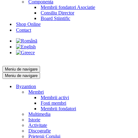
Componenta
Membrii fondatori Asociatie
Consiliu Director
Board Stiintific
Shop Online
Contact
Meniu de navigare
Meniu de navigare
Byzantion
Membri
Membrii activi
Fosti membri
Membrii fondatori
Multimedia
Istorie
Activitate
Discografie
Prietenii Corului