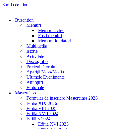
Sari la conținut
Byzantion
Membri
Membrii activi
Fosti membri
Membrii fondatori
Multimedia
Istorie
Activitate
Discografie
Prietenii Corului
Apariţii Mass-Media
Ultimele Evenimente
Anunţuri
Editoriale
Masterclass
Formular de înscriere Masterclass 2026
Editia XIX 2026
Editia VIII 2025
Editia XVII 2024
Editii < 2024
Editia XVI 2023