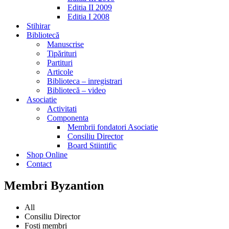
Editia II 2009
Editia I 2008
Stihirar
Bibliotecă
Manuscrise
Tipărituri
Partituri
Articole
Biblioteca – inregistrari
Bibliotecă – video
Asociatie
Activitati
Componenta
Membrii fondatori Asociatie
Consiliu Director
Board Stiintific
Shop Online
Contact
Membri Byzantion
All
Consiliu Director
Fosti membri