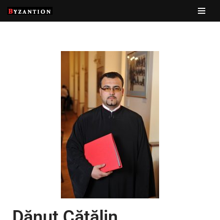
Sari
la
conținut
Dănuț Cătălin