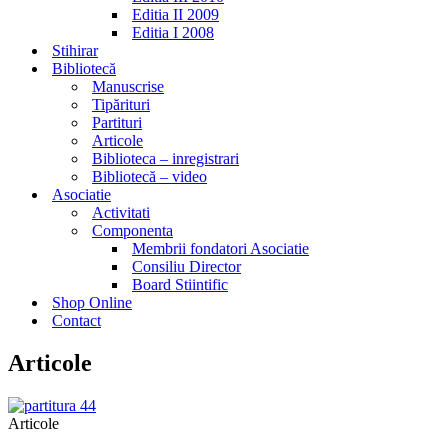
Editia II 2009
Editia I 2008
Stihirar
Bibliotecă
Manuscrise
Tipărituri
Partituri
Articole
Biblioteca – inregistrari
Bibliotecă – video
Asociatie
Activitati
Componenta
Membrii fondatori Asociatie
Consiliu Director
Board Stiintific
Shop Online
Contact
Articole
Articole