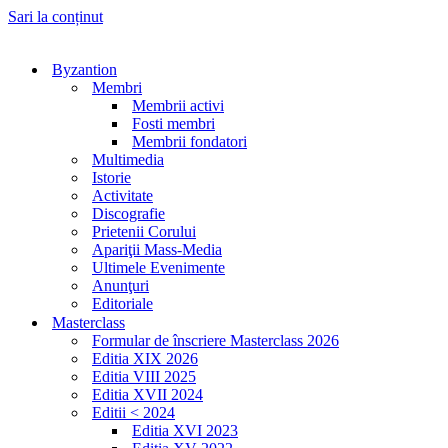
Sari la conținut
Byzantion
Membri
Membrii activi
Fosti membri
Membrii fondatori
Multimedia
Istorie
Activitate
Discografie
Prietenii Corului
Apariţii Mass-Media
Ultimele Evenimente
Anunţuri
Editoriale
Masterclass
Formular de înscriere Masterclass 2026
Editia XIX 2026
Editia VIII 2025
Editia XVII 2024
Editii < 2024
Editia XVI 2023