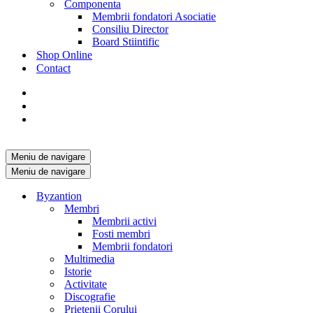
Componenta
Membrii fondatori Asociatie
Consiliu Director
Board Stiintific
Shop Online
Contact
Meniu de navigare
Meniu de navigare
Byzantion
Membri
Membrii activi
Fosti membri
Membrii fondatori
Multimedia
Istorie
Activitate
Discografie
Prietenii Corului