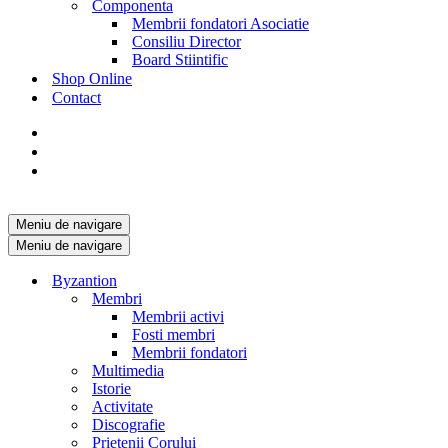
Componenta
Membrii fondatori Asociatie
Consiliu Director
Board Stiintific
Shop Online
Contact
Meniu de navigare
Meniu de navigare
Byzantion
Membri
Membrii activi
Fosti membri
Membrii fondatori
Multimedia
Istorie
Activitate
Discografie
Prietenii Corului