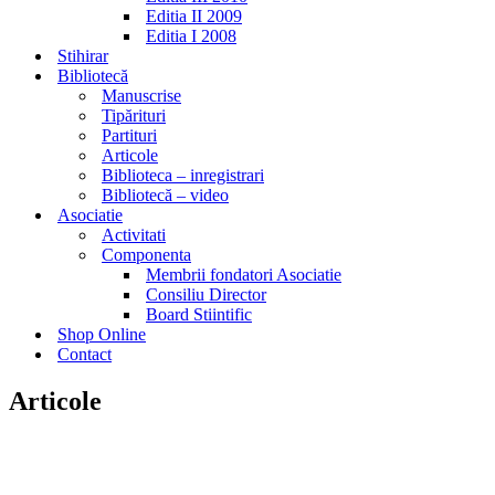
Editia II 2009
Editia I 2008
Stihirar
Bibliotecă
Manuscrise
Tipărituri
Partituri
Articole
Biblioteca – inregistrari
Bibliotecă – video
Asociatie
Activitati
Componenta
Membrii fondatori Asociatie
Consiliu Director
Board Stiintific
Shop Online
Contact
Articole