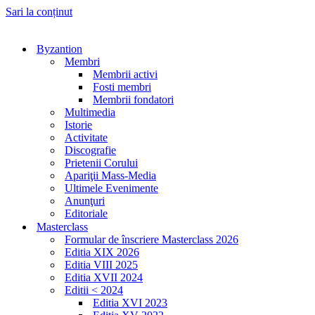
Sari la conținut
Byzantion
Membri
Membrii activi
Fosti membri
Membrii fondatori
Multimedia
Istorie
Activitate
Discografie
Prietenii Corului
Apariţii Mass-Media
Ultimele Evenimente
Anunţuri
Editoriale
Masterclass
Formular de înscriere Masterclass 2026
Editia XIX 2026
Editia VIII 2025
Editia XVII 2024
Editii < 2024
Editia XVI 2023