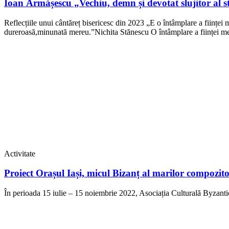
Ioan Armășescu „Vechiu, demn și devotat slujitor al s
Reflecțiile unui cântăreț bisericesc din 2023 „E o întâmplare a ființei 
dureroasă,minunată mereu.”Nichita Stănescu O întâmplare a ființei mel
Activitate
Proiect Orașul Iași, micul Bizanț al marilor compozito
În perioada 15 iulie – 15 noiembrie 2022, Asociația Culturală Byzantio