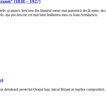
tranei” (1838 – 1927)
mele: și-atunci, fericirea din lăuntrul meue mai puternică decât mine, dec
e, așa pot descrie cel mai bine întâlnirea mea cu Ioan Armășescu.
ri
n derulează proiectul Orașul Iași, micul Bizanț al marilor compozitori, 