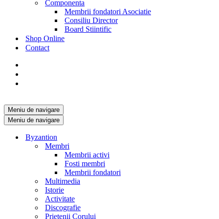
Componenta
Membrii fondatori Asociatie
Consiliu Director
Board Stiintific
Shop Online
Contact
Meniu de navigare
Meniu de navigare
Byzantion
Membri
Membrii activi
Fosti membri
Membrii fondatori
Multimedia
Istorie
Activitate
Discografie
Prietenii Corului