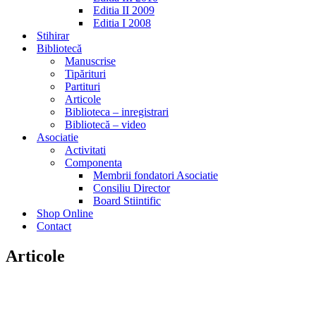
Editia II 2009
Editia I 2008
Stihirar
Bibliotecă
Manuscrise
Tipărituri
Partituri
Articole
Biblioteca – inregistrari
Bibliotecă – video
Asociatie
Activitati
Componenta
Membrii fondatori Asociatie
Consiliu Director
Board Stiintific
Shop Online
Contact
Articole