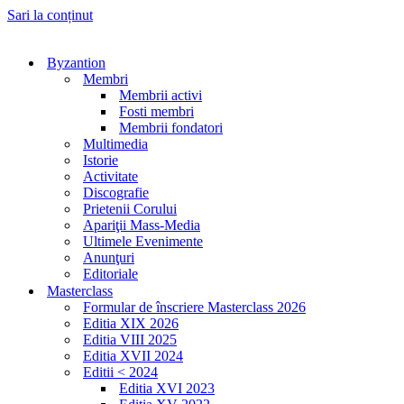
Sari la conținut
Byzantion
Membri
Membrii activi
Fosti membri
Membrii fondatori
Multimedia
Istorie
Activitate
Discografie
Prietenii Corului
Apariţii Mass-Media
Ultimele Evenimente
Anunţuri
Editoriale
Masterclass
Formular de înscriere Masterclass 2026
Editia XIX 2026
Editia VIII 2025
Editia XVII 2024
Editii < 2024
Editia XVI 2023