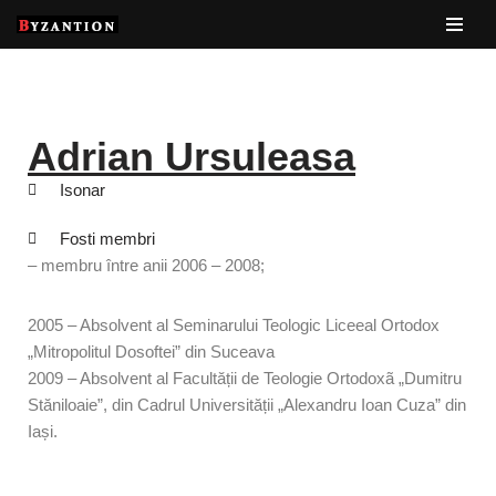
Sari
la
conținut
Adrian Ursuleasa
Isonar
Fosti membri
– membru între anii 2006 – 2008;
2005 – Absolvent al Seminarului Teologic Liceeal Ortodox
„Mitropolitul Dosoftei” din Suceava
2009 – Absolvent al Facultății de Teologie Ortodoxã „Dumitru
Stăniloaie”, din Cadrul Universității „Alexandru Ioan Cuza” din
Iași.