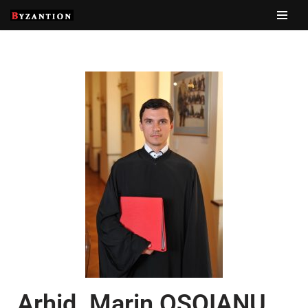
Sari
la
conținut
Arhid. Marin OSOIANU