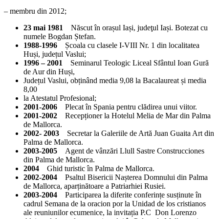
– membru din 2012;
23 mai 1981
Născut în orașul Iași, judeţul Iași. Botezat cu
numele Bogdan Ștefan.
1988-1996
Școala cu clasele I-VIII Nr. 1 din localitatea
Huși, județul Vaslui;
1996 – 2001
Seminarul Teologic Liceal Sfântul Ioan Gură
de Aur din Huși,
Județul Vaslui, obținând media 9,08 la Bacalaureat și media
8,00
la Atestatul Profesional;
2001-2006
Plecat în Spania pentru clădirea unui viitor.
2001-2002
Recepționer la Hotelul Melia de Mar din Palma
de Mallorca.
2002- 2003
Secretar la Galeriile de Artă Juan Guaita Art din
Palma de Mallorca.
2003-2005
Agent de vânzări Llull Sastre Construcciones
din Palma de Mallorca.
2004
Ghid turistic în Palma de Mallorca.
2002-2004
Psaltul Bisericii Nașterea Domnului din Palma
de Mallorca, aparținătoare a Patriarhiei Rusiei.
2003-2004
Participarea la diferite conferințe susținute în
cadrul Semana de la oracion por la Unidad de los cristianos
ale reuniunilor ecumenice, la invitația P.C Don Lorenzo