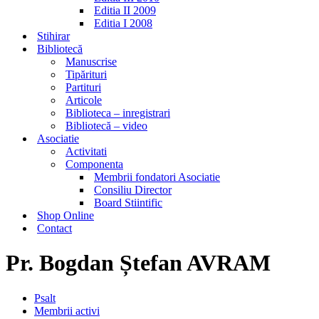
Editia II 2009
Editia I 2008
Stihirar
Bibliotecă
Manuscrise
Tipărituri
Partituri
Articole
Biblioteca – inregistrari
Bibliotecă – video
Asociatie
Activitati
Componenta
Membrii fondatori Asociatie
Consiliu Director
Board Stiintific
Shop Online
Contact
Pr. Bogdan Ștefan AVRAM
Psalt
Membrii activi