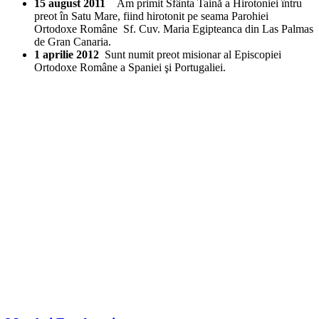
15 august 2011
Am primit Sfânta Taină a Hirotoniei întru
preot în Satu Mare, fiind hirotonit pe seama Parohiei
Ortodoxe Române Sf. Cuv. Maria Egipteanca din Las Palmas
de Gran Canaria.
1 aprilie 2012
Sunt numit preot misionar al Episcopiei
Ortodoxe Române a Spaniei şi Portugaliei.