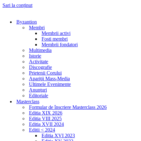
Sari la conținut
Byzantion
Membri
Membrii activi
Fosti membri
Membrii fondatori
Multimedia
Istorie
Activitate
Discografie
Prietenii Corului
Apariţii Mass-Media
Ultimele Evenimente
Anunţuri
Editoriale
Masterclass
Formular de înscriere Masterclass 2026
Editia XIX 2026
Editia VIII 2025
Editia XVII 2024
Editii < 2024
Editia XVI 2023