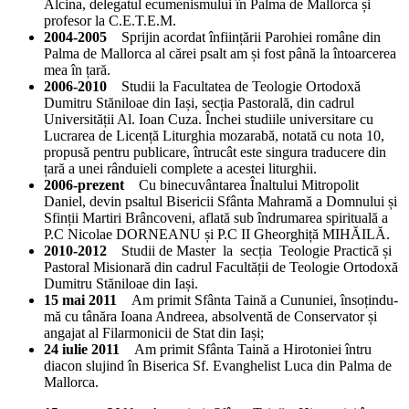
Alcina, delegatul ecumenismului în Palma de Mallorca și
profesor la C.E.T.E.M.
2004-2005
Sprijin acordat înființării Parohiei române din
Palma de Mallorca al cărei psalt am și fost până la întoarcerea
mea în țară.
2006-2010
Studii la Facultatea de Teologie Ortodoxă
Dumitru Stăniloae din Iași, secția Pastorală, din cadrul
Universității Al. Ioan Cuza. Închei studiile universitare cu
Lucrarea de Licență Liturghia mozarabă, notată cu nota 10,
propusă pentru publicare, întrucât este singura traducere din
țară a unei rânduieli complete a acestei liturghii.
2006-prezent
Cu binecuvântarea Înaltului Mitropolit
Daniel, devin psaltul Bisericii Sfânta Mahramă a Domnului și
Sfinții Martiri Brâncoveni, aflată sub îndrumarea spirituală a
P.C Nicolae DORNEANU și P.C II Gheorghiță MIHĂILĂ.
2010-2012
Studii de Master la secția Teologie Practică și
Pastoral Misionară din cadrul Facultății de Teologie Ortodoxă
Dumitru Stăniloae din Iași.
15 mai 2011
Am primit Sfânta Taină a Cununiei, însoțindu-
mă cu tânăra Ioana Andreea, absolventă de Conservator și
angajat al Filarmonicii de Stat din Iași;
24 iulie 2011
Am primit Sfânta Taină a Hirotoniei întru
diacon slujind în Biserica Sf. Evanghelist Luca din Palma de
Mallorca.