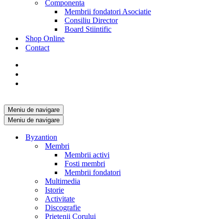
Componenta
Membrii fondatori Asociatie
Consiliu Director
Board Stiintific
Shop Online
Contact
Meniu de navigare
Meniu de navigare
Byzantion
Membri
Membrii activi
Fosti membri
Membrii fondatori
Multimedia
Istorie
Activitate
Discografie
Prietenii Corului