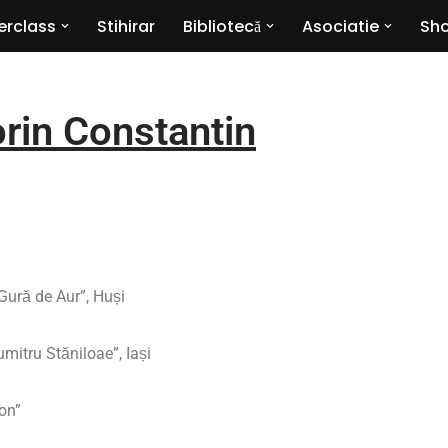
erclass
Stihirar
Bibliotecă
Asociatie
Sho
orin Constantin
 Gură de Aur”, Huși
mitru Stăniloae”, Iași
on”