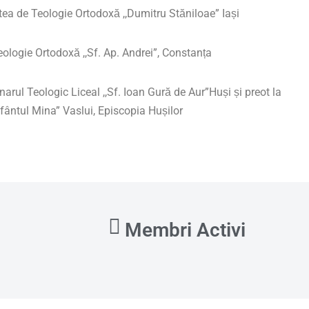
tea de Teologie Ortodoxă ,,Dumitru Stăniloae” Iași
eologie Ortodoxă ,,Sf. Ap. Andrei”, Constanța
arul Teologic Liceal ,,Sf. Ioan Gură de Aur”Huși și preot la
 Sfântul Mina” Vaslui, Episcopia Hușilor
Membri Activi