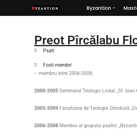
Byzantion
Mast
Sari
la
conținut
Preot Pîrcălabu Fl
Psalt
Fosti membri
– membru între 2006-2008;
2000-2005
Seminarul Teologic Liceal ,,Sf. Ioan
2005-2009
Facultatea de Teologie Ortodoxă ,,Du
2006-2008
Membru al grupului psaltic ,,Byzanti