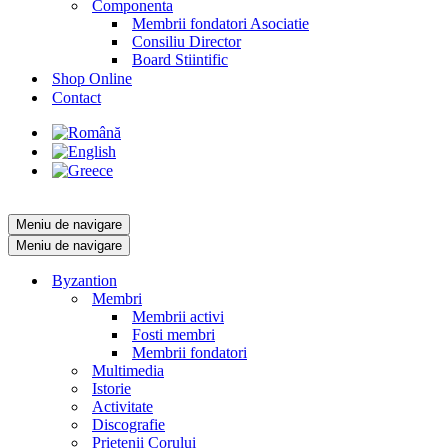
Componenta
Membrii fondatori Asociatie
Consiliu Director
Board Stiintific
Shop Online
Contact
Meniu de navigare
Meniu de navigare
Byzantion
Membri
Membrii activi
Fosti membri
Membrii fondatori
Multimedia
Istorie
Activitate
Discografie
Prietenii Corului