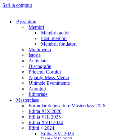
Sari la conținut
Byzantion
Membri
Membrii activi
Fosti membri
Membrii fondatori
Multimedia
Istorie
Activitate
Discografie
Prietenii Corului
Apariţii Mass-Media
Ultimele Evenimente
Anunţuri
Editoriale
Masterclass
Formular de înscriere Masterclass 2026
Editia XIX 2026
Editia VIII 2025
Editia XVII 2024
Editii < 2024
Editia XVI 2023