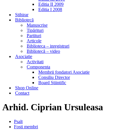
Editia II 2009
Editia I 2008
Stihirar
Bibliotecă
Manuscrise
Tipărituri
Partituri
Articole
Biblioteca – inregistrari
Bibliotecă – video
Asociatie
Activitati
Componenta
Membrii fondatori Asociatie
Consiliu Director
Board Stiintific
Shop Online
Contact
Arhid. Ciprian Ursuleasa
Psalt
Fosti membri