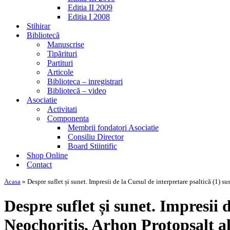
Editia II 2009
Editia I 2008
Stihirar
Bibliotecă
Manuscrise
Tipărituri
Partituri
Articole
Biblioteca – inregistrari
Bibliotecă – video
Asociatie
Activitati
Componenta
Membrii fondatori Asociatie
Consiliu Director
Board Stiintific
Shop Online
Contact
Acasa
»
Despre suflet și sunet. Impresii de la Cursul de interpretare psaltică (1) s
Despre suflet și sunet. Impresii 
Neochoritis, Arhon Protopsalt al 