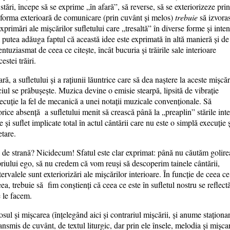
ări, începe să se exprime „în afară”, să reverse, să se exteriorizeze prin
, forma exterioară de comunicare (prin cuvânt și melos)
trebuie
să izvora
xprimări ale mișcărilor sufletului care „tresaltă” în diverse forme și intens
Am putea adăuga faptul că această idee este exprimată în altă manieră și de
ntuziasmat de ceea ce citește, încât bucuria și trăirile sale interioare
estei trăiri.
, a sufletului și a rațiunii lăuntrice care să dea naștere la aceste mișcăr
ificiul se prăbușește. Muzica devine o emisie stearpă, lipsită de vibrație
ecuție la fel de mecanică a unei notații muzicale convenționale. Să
rice absență a sufletului menit să crească până la „preaplin” stările inte
i suflet implicate total în actul cântării care nu este o simplă execuție ș
etare.
ica de strană? Nicidecum! Sfatul este clar exprimat: până nu căutăm golire
riului ego, să nu credem că vom reuși să descoperim tainele cântării,
ervalele sunt exteriorizări ale mișcărilor interioare. În funcție de ceea c
ea, trebuie să fim conștienți că ceea ce este în sufletul nostru se reflectă
e le facem.
ul și mișcarea (înțelegând aici și contrariul mișcării, și anume staționa
smis de cuvânt, de textul liturgic, dar prin ele însele, melodia și mișca