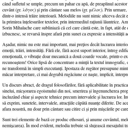
când sufletul se umple, precum un pahar cu apă, de preaplinul acestor st
cuvânt (gr. λόγος) și prin cântare sau melos (gr. μέλος). Prin urmare
dintr-o intensă trăire interioară. Melodiile nu sunt nimic altceva decât e
la primirea înțelesurilor textelor, prin intermediul rațiunii lăuntrice. 
Sorin Mihalache care subliniază că cel care cântă este, în fapt, atât de e
izbucnesc, se revarsă înspre afară prin sunet ca expresie a intensității ac
Așadar, nimic nu este mai important, mai prețios decât lucrarea interioară
emoții, trăiri, intensități. Fără ele, fără acest suport interior, întreg ed
emoțională, o vibrație doar mecanică a două coarde vocale, printr-o ex
recunoaștem! Orice lipsă de concentrare a minții la textul imnografic, o
ne transformă în simpli executanți. Ipostaza de rugător presupune minte ș
măcar interpretare, ci mai degrabă rugăciune ce naște, implicit, interpr
Un discurs abract, de dragul folosofărilor, fără aplicabilitate în pract
sinelui, micșorarea egoismului din noi, smerirea și îngenuncherea prop
incluzând chiar și aspecte tehnice precum intervalele și lucrarea lor. Int
să exprim, sunetele, intervalele, atracțiile căpătă nuanțe diferite. De ace
afara noastră, nu doar prin cântare sau citire ci și prin mișcările pe car
Sunt trei elemente de bază ce produc ethosuri, și anume cuvântul, melos
nemișcarea). În mod evident, melodia trebuie să slujească mesajului tran