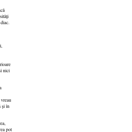
scă
ități
 diac.
i,
rioare
i nici
a
e vreau
 și în
rea,
rea pot