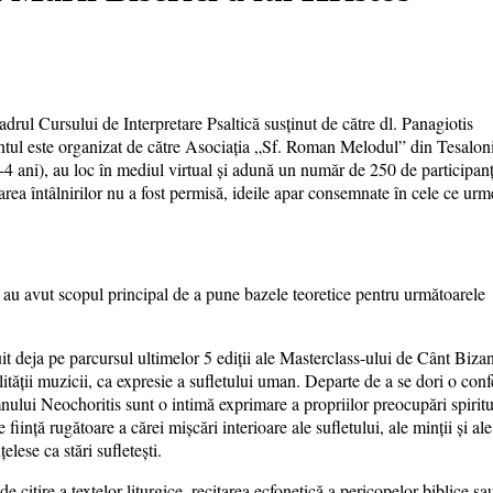
cadrul Cursului de Interpretare Psaltică susținut de către dl. Panagiotis
entul este organizat de către Asociația „Sf. Roman Melodul” din Tesalon
-4 ani), au loc în mediul virtual și adună un număr de 250 de participanț
area întâlnirilor nu a fost permisă, ideile apar consemnate în cele ce ur
ce au avut scopul principal de a pune bazele teoretice pentru următoarele
t deja pe parcursul ultimelor 5 ediții ale Masterclass-ului de Cânt Bizan
lității muzicii, ca expresie a sufletului uman. Departe de a se dori o conf
ului Neochoritis sunt o intimă exprimare a propriilor preocupări spiritu
 ființă rugătoare a cărei mișcări interioare ale sufletului, ale minții și ale
elese ca stări sufletești.
citire a textelor liturgice, recitarea ecfonetică a pericopelor biblice sa