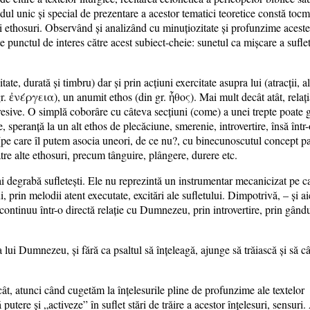
odul unic și special de prezentare a acestor tematici teoretice constă tocm
e și ethosuri. Observând și analizând cu minuțiozitate și profunzime aceste
e punctul de interes către acest subiect-cheie: sunetul ca mișcare a sufle
ate, durată și timbru) dar și prin acțiuni exercitate asupra lui (atracții, alt
gr. ἐνέργεια), un anumit ethos (din gr. ἦθος). Mai mult decât atât, relați
esive. O simplă coborâre cu câteva secțiuni (come) a unei trepte poate 
speranță la un alt ethos de plecăciune, smerenie, introvertire, însă într-
 (pe care îl putem asocia uneori, de ce nu?, cu binecunoscutul concept pat
 către alte ethosuri, precum tânguire, plângere, durere etc.
i degrabă sufletești. Ele nu reprezintă un instrumentar mecanicizat pe c
, prin melodii atent executate, excitări ale sufletului. Dimpotrivă, – și ai
 continuu într-o directă relație cu Dumnezeu, prin introvertire, prin gându
lui Dumnezeu, și fără ca psaltul să înțeleagă, ajunge să trăiască și să c
ât, atunci când cugetăm la înțelesurile pline de profunzime ale textelor
putere și „activeze” în suflet stări de trăire a acestor înțelesuri, sensuri.