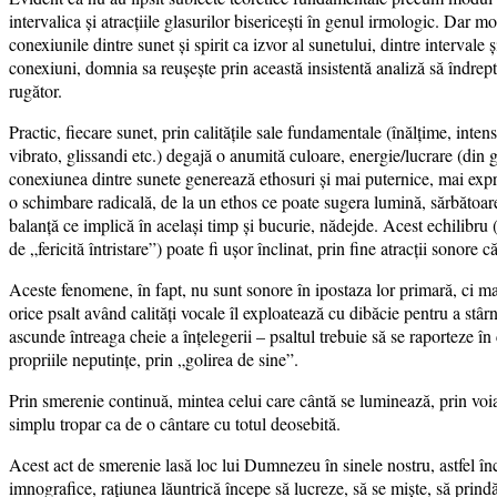
intervalica și atracțiile glasurilor bisericești în genul irmologic. Dar m
conexiunile dintre sunet și spirit ca izvor al sunetului, dintre interval
conexiuni, domnia sa reușește prin această insistentă analiză să îndrept
rugător.
Practic, fiecare sunet, prin calitățile sale fundamentale (înălțime, intensit
vibrato, glissandi etc.) degajă o anumită culoare, energie/lucrare (din 
conexiunea dintre sunete generează ethosuri și mai puternice, mai expr
o schimbare radicală, de la un ethos ce poate sugera lumină, sărbătoare, 
balanță ce implică în același timp și bucurie, nădejde. Acest echilibru
de „fericită întristare”) poate fi ușor înclinat, prin fine atracții sonore
Aceste fenomene, în fapt, nu sunt sonore în ipostaza lor primară, ci ma
orice psalt având calități vocale îl exploatează cu dibăcie pentru a stârni
ascunde întreaga cheie a înțelegerii – psaltul trebuie să se raporteze în
propriile neputințe, prin „golirea de sine”.
Prin smerenie continuă, mintea celui care cântă se luminează, prin voia 
simplu tropar ca de o cântare cu totul deosebită.
Acest act de smerenie lasă loc lui Dumnezeu în sinele nostru, astfel înc
imnografice, rațiunea lăuntrică începe să lucreze, să se miște, să prindă 