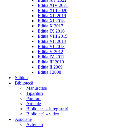
Editia XV 2022
Editia XIV 2021
Editia XIII 2020
Editia XII 2019
Editia XI 2018
Editia X 2017
Editia IX 2016
Editia VIII 2015
Editia VII 2014
Editia VI 2013
Editia V 2012
Editia IV 2011
Editia III 2010
Editia II 2009
Editia I 2008
Stihirar
Bibliotecă
Manuscrise
Tipărituri
Partituri
Articole
Biblioteca – inregistrari
Bibliotecă – video
Asociatie
Activitati