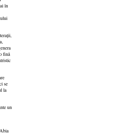
ai în
tului
erații,
a,
genera
o fină
ristic
are
ci se
l la
ânte un
 Abia