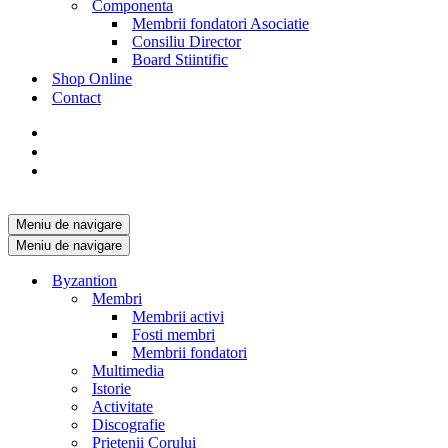
Componenta
Membrii fondatori Asociatie
Consiliu Director
Board Stiintific
Shop Online
Contact
Meniu de navigare
Meniu de navigare
Byzantion
Membri
Membrii activi
Fosti membri
Membrii fondatori
Multimedia
Istorie
Activitate
Discografie
Prietenii Corului