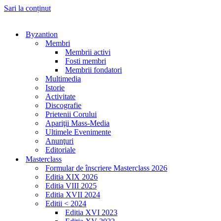
Sari la conținut
Byzantion
Membri
Membrii activi
Fosti membri
Membrii fondatori
Multimedia
Istorie
Activitate
Discografie
Prietenii Corului
Apariţii Mass-Media
Ultimele Evenimente
Anunţuri
Editoriale
Masterclass
Formular de înscriere Masterclass 2026
Editia XIX 2026
Editia VIII 2025
Editia XVII 2024
Editii < 2024
Editia XVI 2023