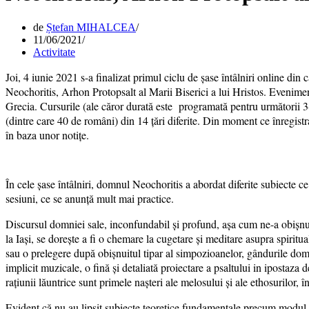
de
Ștefan MIHALCEA
11/06/2021
Activitate
Joi, 4 iunie 2021 s-a finalizat primul ciclu de șase întâlniri online din 
Neochoritis, Arhon Protopsalt al Marii Biserici a lui Hristos. Evenim
Grecia. Cursurile (ale căror durată este programată pentru următorii 3
(dintre care 40 de români) din 14 țări diferite. Din moment ce înregistr
în baza unor notițe.
În cele șase întâlniri, domnul Neochoritis a abordat diferite subiecte 
sesiuni, ce se anunță mult mai practice.
Discursul domniei sale, inconfundabil și profund, așa cum ne-a obișnui
la Iași, se dorește a fi o chemare la cugetare și meditare asupra spiritua
sau o prelegere după obișnuitul tipar al simpozioanelor, gândurile domn
implicit muzicale, o fină și detaliată proiectare a psaltului in ipostaza de
rațiunii lăuntrice sunt primele nașteri ale melosului și ale ethosurilor, înț
Evident că nu au lipsit subiecte teoretice fundamentale precum modul de 