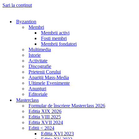
Sari la conținut
Byzantion
Membri
Membrii activi
Fosti membri
Membrii fondatori
Multimedia
Istorie
Activitate
Discografie
Prietenii Corului
Apariţii Mass-Media
Ultimele Evenimente
Anunţuri
Editoriale
Masterclass
Formular de înscriere Masterclass 2026
Editia XIX 2026
Editia VIII 2025
Editia XVII 2024
Editii < 2024
Editia XVI 2023