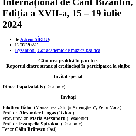
Internațional de Cânt Bizantin,
Ediția a XVII-a, 15 – 19 iulie
2024
de
Adrian SÎRBU
12/07/2024
Byzantion | Cor academic de muzică psaltică
Cântarea psaltică în parohie.
Raportul dintre strane și credincioși în participarea la slujbe
Invitat special
Dimos Papatzalakis
(Tesalonic)
Invitați
Filotheu Bălan
(Mănăstirea „Sfinții Arhangheli”, Petru Vodă)
Prof. dr.
Alexander Lingas
(Oxford)
Prof. univ. dr.
Maria Alexandru
(Tesalonic)
Prof. dr.
Evangelia Spirakou
(Tesalonic)
Tenor
Călin Brătescu
(Iași)