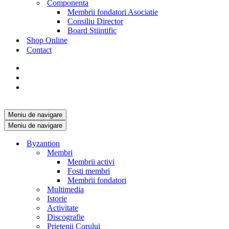
Componenta
Membrii fondatori Asociatie
Consiliu Director
Board Stiintific
Shop Online
Contact
Meniu de navigare
Meniu de navigare
Byzantion
Membri
Membrii activi
Fosti membri
Membrii fondatori
Multimedia
Istorie
Activitate
Discografie
Prietenii Corului