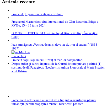
Articole recente
Proiectul „Byzantion cântă pelerinilor”
Programul Masterclass-ului Internațional de Cânt Bizantin, Ediția a
XVII-a, 15 – 19 iulie 2024
DIMITRIE TEODORESCU – Cântărețul Bisericii Sfinții Împărați –
Galați
Ioan Armășescu „Vechiu, demn și devotat slujitor al stranei” (1838 –
1927)
Proiect Orașul Iași, micul Bizanț al marilor compozitori
Despre suflet și sunet. Impresii de la Cursul de interpretare psaltică (1)
susținut de dl. Panagiotis Neochoritis, Arhon Protopsalt al Marii Biserici
a lui Hristos
Pomelnicul celor care s-au jertfit de-a lungul veacurilor pe plaiuri
românești, pentru propășirea muzicii bisericești psaltice