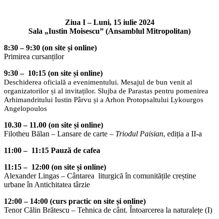
Ziua I – Luni, 15 iulie 2024
Sala „Iustin Moisescu” (Ansamblul Mitropolitan)
8:30 – 9:30 (on site și online)
Primirea cursanților
9:30 – 10:15 (on site și online)
Deschiderea oficială a evenimentului. Mesajul de bun venit al
organizatorilor și al invitaților. Slujba de Parastas pentru pomenirea
Arhimandritului Iustin Pârvu și a Arhon Protopsaltului Lykourgos
Angelopoulos
10.30 – 11.00 (on site
și online)
Filotheu Bălan – Lansare de carte –
Triodul Paisian
, ediția a II-a
11:00 – 11:15 Pauză de cafea
11:15 – 12:00 (on site și online)
Alexander Lingas – Cântarea liturgică în comunitățile creștine
urbane în Antichitatea târzie
12:00 – 14:00 (curs practic on site și online)
Tenor Călin Brătescu – Tehnica de cânt. Întoarcerea la naturalețe (I)