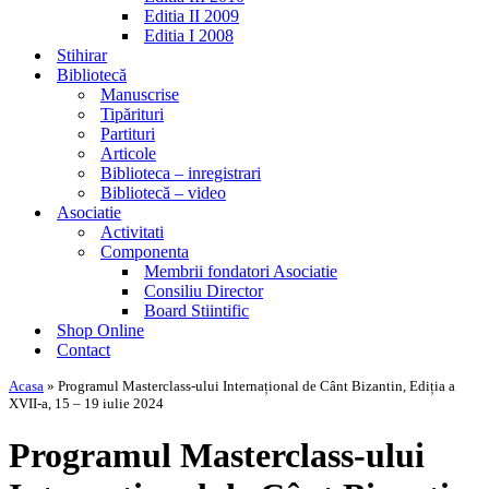
Editia II 2009
Editia I 2008
Stihirar
Bibliotecă
Manuscrise
Tipărituri
Partituri
Articole
Biblioteca – inregistrari
Bibliotecă – video
Asociatie
Activitati
Componenta
Membrii fondatori Asociatie
Consiliu Director
Board Stiintific
Shop Online
Contact
Acasa
»
Programul Masterclass-ului Internațional de Cânt Bizantin, Ediția a
XVII-a, 15 – 19 iulie 2024
Programul Masterclass-ului