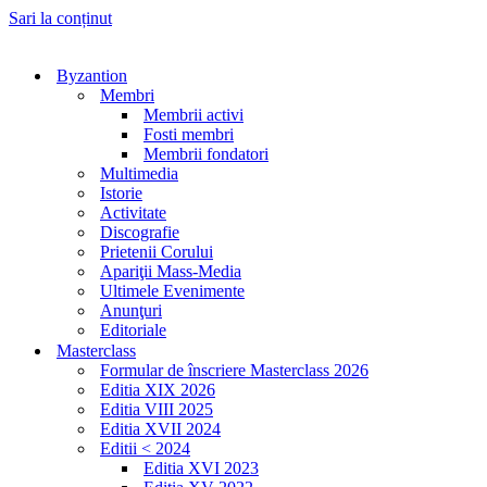
Sari la conținut
Byzantion
Membri
Membrii activi
Fosti membri
Membrii fondatori
Multimedia
Istorie
Activitate
Discografie
Prietenii Corului
Apariţii Mass-Media
Ultimele Evenimente
Anunţuri
Editoriale
Masterclass
Formular de înscriere Masterclass 2026
Editia XIX 2026
Editia VIII 2025
Editia XVII 2024
Editii < 2024
Editia XVI 2023