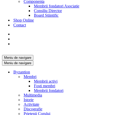
Componenta
Membrii fondatori Asociatie
Consiliu Director
Board Stiintific
Shop Online
Contact
Meniu de navigare
Meniu de navigare
Byzantion
Membri
Membrii activi
Fosti membri
Membrii fondatori
Multimedia
Istorie
Activitate
Discografie
Prietenii Corului