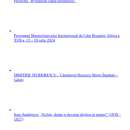
Proiectul „Byzantion cântă pelerinilor”
Programul Masterclass-ului Internațional de Cânt Bizantin, Ediția a
XVII-a, 15 – 19 iulie 2024
DIMITRIE TEODORESCU – Cântărețul Bisericii Sfinții Împărați –
Galați
Ioan Armășescu „Vechiu, demn și devotat slujitor al stranei” (1838 –
1927)