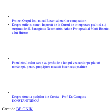
Proiect Orașul Iași, micul Bizanț al marilor compozitori
Despre suflet și sunet. Impresii de la Cursul de interpretare psaltică (1)
susținut de dl. Panagiotis Neochoritis, Arhon Protopsalt al Marii Biserici
a lui Hristos
Pomelnicul celor care s-au jertfit de-a lungul veacurilor pe plaiuri
românești, pentru propășirea muzicii bisericești psaltice
Despre situația psalților din Grecia – Prof. Dr. Georgios
KONSTANTNINOU
Creat de
BE.ONIK