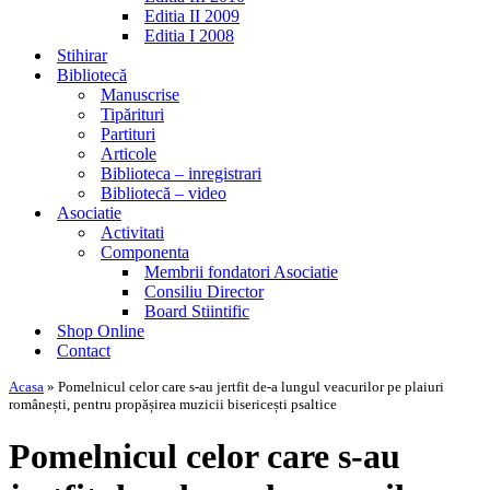
Editia II 2009
Editia I 2008
Stihirar
Bibliotecă
Manuscrise
Tipărituri
Partituri
Articole
Biblioteca – inregistrari
Bibliotecă – video
Asociatie
Activitati
Componenta
Membrii fondatori Asociatie
Consiliu Director
Board Stiintific
Shop Online
Contact
Acasa
»
Pomelnicul celor care s-au jertfit de-a lungul veacurilor pe plaiuri
românești, pentru propășirea muzicii bisericești psaltice
Pomelnicul celor care s-au