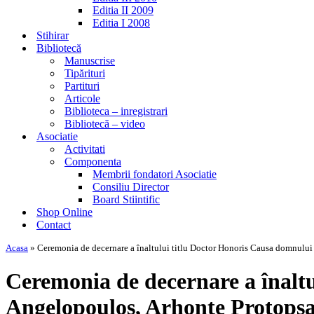
Editia II 2009
Editia I 2008
Stihirar
Bibliotecă
Manuscrise
Tipărituri
Partituri
Articole
Biblioteca – inregistrari
Bibliotecă – video
Asociatie
Activitati
Componenta
Membrii fondatori Asociatie
Consiliu Director
Board Stiintific
Shop Online
Contact
Acasa
»
Ceremonia de decernare a înaltului titlu Doctor Honoris Causa domnului
Ceremonia de decernare a înalt
Angelopoulos, Arhonte Protopsal