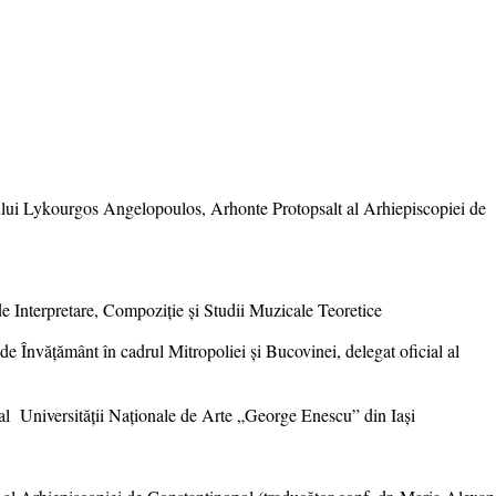
lui Lykourgos Angelopoulos, Arhonte Protopsalt al Arhiepiscopiei de
e Interpretare, Compoziție și Studii Muzicale Teoretice
e Învățământ în cadrul Mitropoliei și Bucovinei, delegat oficial al
l Universității Naționale de Arte „George Enescu” din Iași