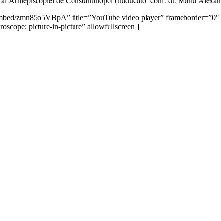
al Arhiepiscopiei de Constantinopol (traducător conf. dr. Maria Alexan
embed/zmn85o5VBpA” title=”YouTube video player” frameborder=”0″
oscope; picture-in-picture” allowfullscreen ]