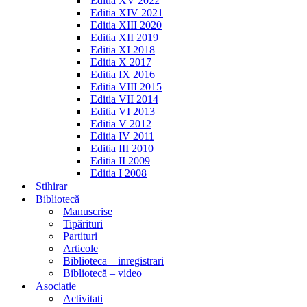
Editia XV 2022
Editia XIV 2021
Editia XIII 2020
Editia XII 2019
Editia XI 2018
Editia X 2017
Editia IX 2016
Editia VIII 2015
Editia VII 2014
Editia VI 2013
Editia V 2012
Editia IV 2011
Editia III 2010
Editia II 2009
Editia I 2008
Stihirar
Bibliotecă
Manuscrise
Tipărituri
Partituri
Articole
Biblioteca – inregistrari
Bibliotecă – video
Asociatie
Activitati