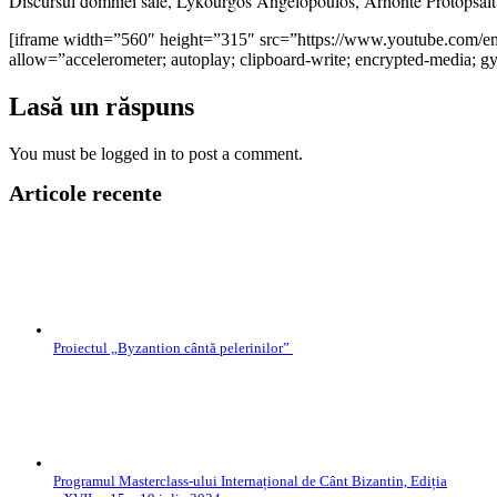
Discursul domniei sale, Lykourgos Angelopoulos, Arhonte Protopsalt 
[iframe width=”560″ height=”315″ src=”https://www.youtube.com/
allow=”accelerometer; autoplay; clipboard-write; encrypted-media; gyr
Lasă un răspuns
You must be logged in to post a comment.
Articole recente
Proiectul „Byzantion cântă pelerinilor”
Programul Masterclass-ului Internațional de Cânt Bizantin, Ediția