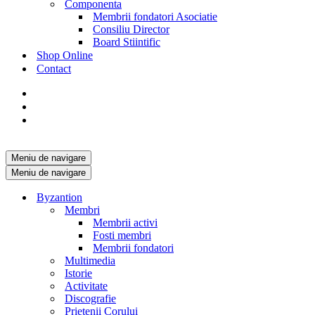
Componenta
Membrii fondatori Asociatie
Consiliu Director
Board Stiintific
Shop Online
Contact
Meniu de navigare
Meniu de navigare
Byzantion
Membri
Membrii activi
Fosti membri
Membrii fondatori
Multimedia
Istorie
Activitate
Discografie
Prietenii Corului