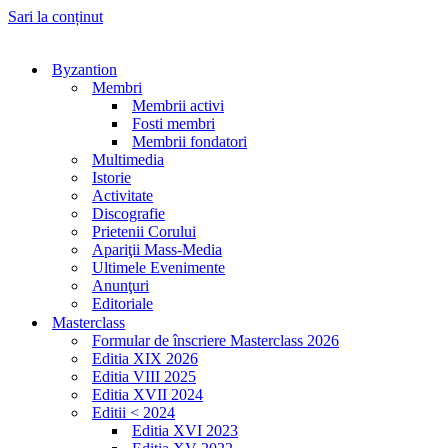
Sari la conținut
Byzantion
Membri
Membrii activi
Fosti membri
Membrii fondatori
Multimedia
Istorie
Activitate
Discografie
Prietenii Corului
Apariţii Mass-Media
Ultimele Evenimente
Anunţuri
Editoriale
Masterclass
Formular de înscriere Masterclass 2026
Editia XIX 2026
Editia VIII 2025
Editia XVII 2024
Editii < 2024
Editia XVI 2023