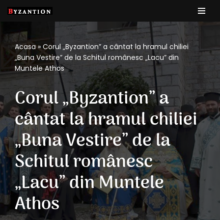
Sari
la
Acasa
»
Corul „Byzantion” a cântat la hramul chiliei
conținut
„Buna Vestire” de la Schitul românesc „Lacu” din
Muntele Athos
Corul „Byzantion” a
cântat la hramul chiliei
„Buna Vestire” de la
Schitul românesc
„Lacu” din Muntele
Athos