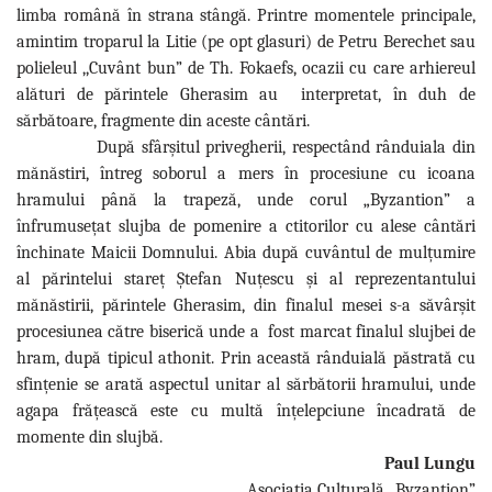
limba română în strana stângă. Printre momentele principale,
amintim troparul la Litie (pe opt glasuri) de Petru Berechet sau
polieleul ,,Cuvânt bun” de Th. Fokaefs, ocazii cu care arhiereul
alături de părintele Gherasim au interpretat, în duh de
sărbătoare, fragmente din aceste cântări.
După sfârșitul privegherii, respectând rânduiala din
mănăstiri, întreg soborul a mers în procesiune cu icoana
hramului până la trapeză, unde corul „Byzantion” a
înfrumusețat slujba de pomenire a ctitorilor cu alese cântări
închinate Maicii Domnului. Abia după cuvântul de mulțumire
al părintelui stareț Ștefan Nuțescu și al reprezentantului
mănăstirii, părintele Gherasim, din finalul mesei s-a săvârșit
procesiunea către biserică unde a fost marcat finalul slujbei de
hram, după tipicul athonit. Prin această rânduială păstrată cu
sfințenie se arată aspectul unitar al sărbătorii hramului, unde
agapa frățească este cu multă înțelepciune încadrată de
momente din slujbă.
Paul Lungu
Asociația Culturală „Byzantion”