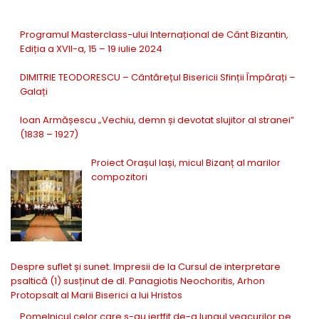
Programul Masterclass-ului Internațional de Cânt Bizantin,
Ediția a XVII-a, 15 – 19 iulie 2024
DIMITRIE TEODORESCU – Cântărețul Bisericii Sfinții Împărați –
Galați
Ioan Armășescu „Vechiu, demn și devotat slujitor al stranei”
(1838 – 1927)
Proiect Orașul Iași, micul Bizanț al marilor
compozitori
Despre suflet și sunet. Impresii de la Cursul de interpretare
psaltică (1) susținut de dl. Panagiotis Neochoritis, Arhon
Protopsalt al Marii Biserici a lui Hristos
Pomelnicul celor care s-au jertfit de-a lungul veacurilor pe