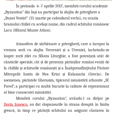
În perioada 6–7 aprilie 2017, membrii corului academic
„Byzantion” din Iași au participat la slujba de priveghere a
„Bunei Vestiri” (25 martie pe calendarul vechi), cu ocazia
hramului chiliei cu același nume, din cadrul schitului românesc
Lacu (Sfântul Munte Athos).
Atmosfera de sărbătoare a privegherii, care a început la
vremea serii cu slujba Vecerniei și a Utreniei, încheindu-se
înspre zorii zilei cu Sfânta Liturghie, a fost potențată atât de
cântările speciale, cât și de prezența părinților români veniți de
la chiliile și schiturile românești și a
Înaltpreasfinţitului Părinte
Mitropolit Iustin de Nea Krini și Kalamaria (Grecia). De
asemenea, p
ărintele Gherasim, tipicarul mănăstirii athonite „Sf.
Pavel”, a participat cu multă bucurie în calitate de reprezentant
al bine cunoscutei mănăstiri.
Membrii corului „Byzantion”, avându-l ca dirijor pe
Dorin Ionescu
, au dat răspunsurile în strana dreaptă în limba
greacă, în timp ce părinții schitului au asigurat cântarea în