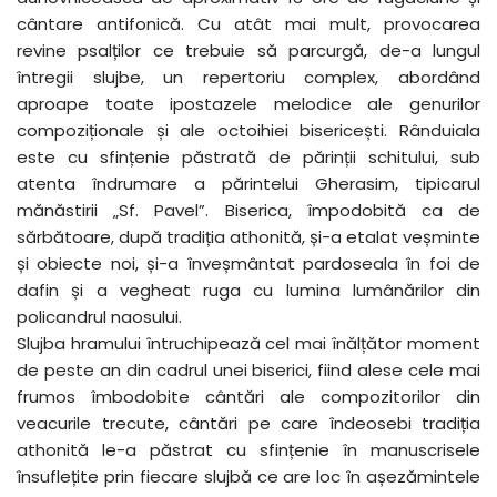
cântare antifonică. Cu atât mai mult, provocarea
revine psalților ce trebuie să parcurgă, de-a lungul
întregii slujbe, un repertoriu complex, abordând
aproape toate ipostazele melodice ale genurilor
compoziționale și ale octoihiei bisericești. Rânduiala
este cu sfințenie păstrată de părinții schitului, sub
atenta îndrumare a părintelui Gherasim, tipicarul
mănăstirii „Sf. Pavel”. Biserica, împodobită ca de
sărbătoare, după tradiția athonită, și-a etalat veșminte
și obiecte noi, și-a înveșmântat pardoseala în foi de
dafin și a vegheat ruga cu lumina lumânărilor din
policandrul naosului.
Slujba hramului întruchipează cel mai înălțător moment
de peste an din cadrul unei biserici, fiind alese cele mai
frumos îmbodobite cântări ale compozitorilor din
veacurile trecute, cântări pe care îndeosebi tradiția
athonită le-a păstrat cu sfințenie în manuscrisele
însuflețite prin fiecare slujbă ce are loc în așezămintele