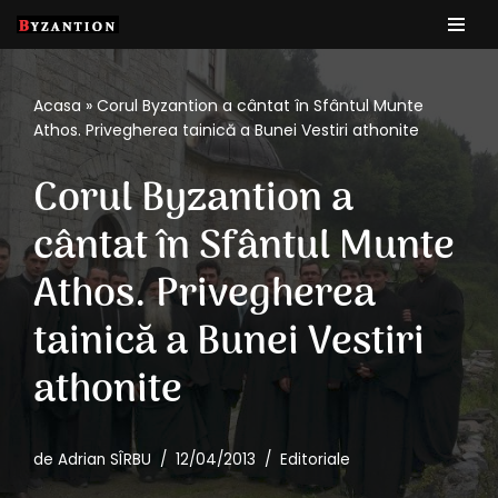
Sari
la
Acasa
»
Corul Byzantion a cântat în Sfântul Munte
conținut
Athos. Privegherea tainică a Bunei Vestiri athonite
Corul Byzantion a
cântat în Sfântul Munte
Athos. Privegherea
tainică a Bunei Vestiri
athonite
de
Adrian SÎRBU
12/04/2013
Editoriale