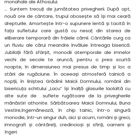
monahale ale Athosului.
… Suntem trecuți de jumătatea privegherii. După opt,
nouă ore de cântare, trupul obosește să își mai ceară
drepturile. Amortește într-o supunere lentă și tacită în
fața sufletului care gustă cu nesaț din starea de
eliberare temporară din frâiele cărnii. Cântările curg ca
un fluviu ale cărui meandre învăluie întreaga biserică.
Jubilații fără sfârșit, monodii atemporale ale imnelor
vechi de secole te aruncă, pentru o prea scurtă
noapte, în dimensiunea mai presus de timp și loc a
stării de rugăciune. În aceeași atmosferă tainică a
nopții, în liniștea Grădinii Maicii Domnului, românii din
bisericuța schitului „Lacu” își înalță glasurile laolaltă cu
alte sute de suflete rugătoare de la privegherile
mănăstiri athonite. Sărbătoarea Maicii Domnului, Buna
Vestire,îngemănează, în chip tainic, într-o singură
monodie, într-un singur duh, aici și acum, români și greci,
imnografi și cântăreți, credincioși și sfinți, oameni și
îngeri.