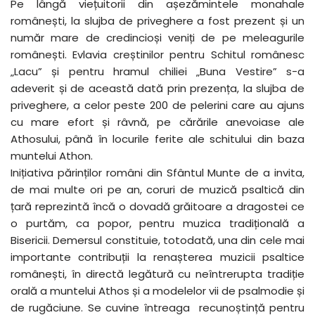
Pe lângă viețuitorii din așezămintele monahale
românești, la slujba de priveghere a fost prezent și un
număr mare de credincioși veniți de pe meleagurile
românești. Evlavia creștinilor pentru Schitul românesc
„Lacu” și pentru hramul chiliei „Buna Vestire” s-a
adeverit și de această dată prin prezența, la slujba de
priveghere, a celor peste 200 de pelerini care au ajuns
cu mare efort și râvnă, pe cărările anevoiase ale
Athosului, până în locurile ferite ale schitului din baza
muntelui Athon.
Inițiativa părinților români din Sfântul Munte de a invita,
de mai multe ori pe an, coruri de muzică psaltică din
țară reprezintă încă o dovadă grăitoare a dragostei ce
o purtăm, ca popor, pentru muzica tradițională a
Bisericii. Demersul constituie, totodată, una din cele mai
importante contribuții la renașterea muzicii psaltice
românești, în directă legătură cu neîntrerupta tradiție
orală a muntelui Athos și a modelelor vii de psalmodie și
de rugăciune. Se cuvine întreaga recunoștință pentru