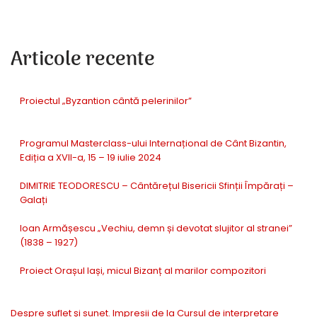
Articole recente
Proiectul „Byzantion cântă pelerinilor”
Programul Masterclass-ului Internațional de Cânt Bizantin,
Ediția a XVII-a, 15 – 19 iulie 2024
DIMITRIE TEODORESCU – Cântărețul Bisericii Sfinții Împărați –
Galați
Ioan Armășescu „Vechiu, demn și devotat slujitor al stranei”
(1838 – 1927)
Proiect Orașul Iași, micul Bizanț al marilor compozitori
Despre suflet și sunet. Impresii de la Cursul de interpretare