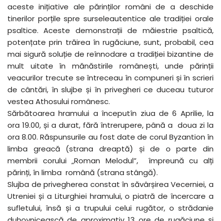
aceste inițiative ale părinților români de a deschide
tinerilor porțile spre surseleautentice ale tradiției orale
psaltice. Aceste demonstrații de măiestrie psaltică,
potențate prin trăirea în rugăciune, sunt, probabil, cea
mai sigură soluție de reînnodare a tradiției bizantine de
mult uitate în mănăstirile românești, unde părinții
veacurilor trecute se întreceau în compuneri și în scrieri
de cântări, în slujbe și în privegheri ce duceau tuturor
vestea Athosului românesc.
Sărbătoarea hramului a începutîn ziua de 6 Aprilie, la
ora 19.00, și a durat, fără întrerupere, până a doua zi la
ora 8.00. Răspunsurile au fost date de corul Byzantion în
limba greacă (strana dreaptă) și de o parte din
membrii corului „Roman Melodul”, împreună cu alți
părinți, în limba română (strana stângă).
Slujba de privegherea constat în săvârșirea Vecerniei, a
Utreniei și a Liturghiei hramului, o piatră de încercare a
sufletului, însă și a trupului celui rugător, o strădanie
duhovnicească de aproximativ 13 ore de rugăciune și