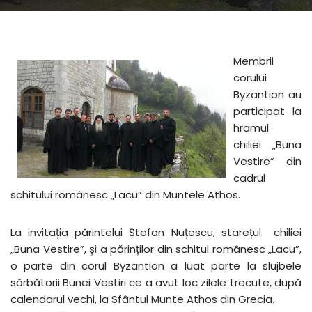
Membrii
corului
Byzantion au
participat la
hramul
chiliei „Buna
Vestire” din
cadrul
schitului românesc „Lacu” din Muntele Athos.
La invitația părintelui Ștefan Nuțescu, starețul chiliei
„Buna Vestire”, și a părinților din schitul românesc „Lacu”,
o parte din corul Byzantion a luat parte la slujbele
sărbătorii Bunei Vestiri ce a avut loc zilele trecute, după
calendarul vechi, la Sfântul Munte Athos din Grecia.