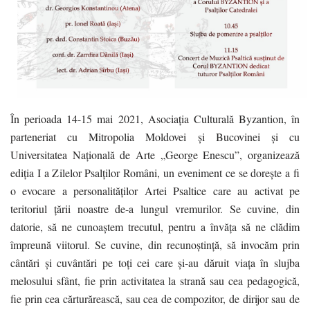
În perioada 14-15 mai 2021, Asociația Culturală Byzantion, în
parteneriat cu Mitropolia Moldovei și Bucovinei și cu
Universitatea Națională de Arte „George Enescu”, organizează
ediția I a Zilelor Psalților Români, un eveniment ce se dorește a fi
o evocare a personalităților Artei Psaltice care au activat pe
teritoriul țării noastre de-a lungul vremurilor. Se cuvine, din
datorie, să ne cunoaștem trecutul, pentru a învăța să ne clădim
împreună viitorul. Se cuvine, din recunoștință, să invocăm prin
cântări și cuvântări pe toți cei care și-au dăruit viața în slujba
melosului sfânt, fie prin activitatea la strană sau cea pedagogică,
fie prin cea cărturărească, sau cea de compozitor, de dirijor sau de