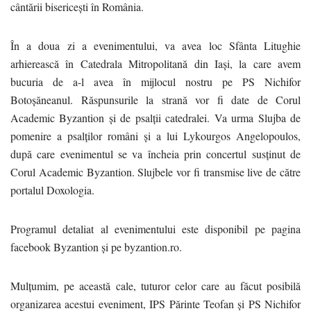
cântării bisericești în România.
În a doua zi a evenimentului, va avea loc Sfânta Litughie
arhierească în Catedrala Mitropolitană din Iași, la care avem
bucuria de a-l avea în mijlocul nostru pe PS Nichifor
Botoșăneanul. Răspunsurile la strană vor fi date de Corul
Academic Byzantion și de psalții catedralei. Va urma Slujba de
pomenire a psalților români și a lui Lykourgos Angelopoulos,
după care evenimentul se va încheia prin concertul susținut de
Corul Academic Byzantion. Slujbele vor fi transmise live de către
portalul Doxologia.
Programul detaliat al evenimentului este disponibil pe pagina
facebook Byzantion și pe byzantion.ro.
Mulțumim, pe această cale, tuturor celor care au făcut posibilă
organizarea acestui eveniment, IPS Părinte Teofan și PS Nichifor