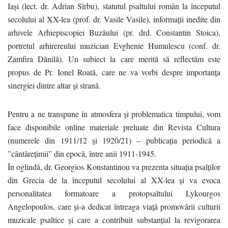
Iași (lect. dr. Adrian Sîrbu), statutul psaltului român la începutul
secolului al XX-lea (prof. dr. Vasile Vasile), informații inedite din
arhivele Arhiepiscopiei Buzăului (pr. drd. Constantin Stoica),
portretul arhirereului muzician Evghenie Humulescu (conf. dr.
Zamfira Dănilă). Un subiect la care merită să reflectăm este
propus de Pr. Ionel Roată, care ne va vorbi despre importanța
sinergiei dintre altar și strană.
Pentru a ne transpune în atmosfera și problematica timpului, vom
face disponibile online materiale preluate din Revista Cultura
(numerele din 1911/12 și 1920/21) – publicația periodică a
”cântărețimii” din epocă, între anii 1911-1945.
În oglindă, dr. Georgios Konstantinou va prezenta situația psalților
din Grecia de la începutul secolului al XX-lea și va evoca
personalitatea formatoare a protopsaltului Lykourgos
Angelopoulos, care și-a dedicat întreaga viață promovării culturii
muzicale psaltice și care a contribuit substanțial la revigorarea