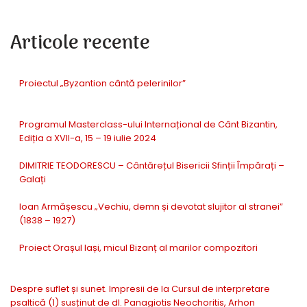
Articole recente
Proiectul „Byzantion cântă pelerinilor”
Programul Masterclass-ului Internațional de Cânt Bizantin,
Ediția a XVII-a, 15 – 19 iulie 2024
DIMITRIE TEODORESCU – Cântărețul Bisericii Sfinții Împărați –
Galați
Ioan Armășescu „Vechiu, demn și devotat slujitor al stranei”
(1838 – 1927)
Proiect Orașul Iași, micul Bizanț al marilor compozitori
Despre suflet și sunet. Impresii de la Cursul de interpretare
psaltică (1) susținut de dl. Panagiotis Neochoritis, Arhon