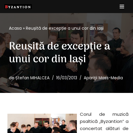
Sari
la
Acasa
»
Reușită de excepție a unui cor din Iași
conținut
Reușită de excepție a
unui cor din Iași
de
Ștefan MIHALCEA
16/03/2013
Apariţii Mass-Media
Corul de muzică
psaltică „Byzantion” a
concertat alături de