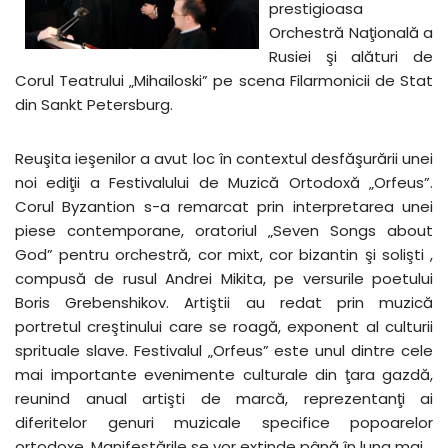
prestigioasa
Orchestră Naţională a
Rusiei şi alături de
Corul Teatrului „Mihailoski” pe scena Filarmonicii de Stat
din Sankt Petersburg.
Reuşita ieşenilor a avut loc în contextul desfăşurării unei
noi ediţii a Festivalului de Muzică Ortodoxă „Orfeus”.
Corul Byzantion s-a remarcat prin interpretarea unei
piese contemporane, oratoriul „Seven Songs about
God” pentru orchestră, cor mixt, cor bizantin şi solişti ,
compusă de rusul Andrei Mikita, pe versurile poetului
Boris Grebenshikov. Artiştii au redat prin muzică
portretul creştinului care se roagă, exponent al culturii
sprituale slave. Festivalul „Orfeus” este unul dintre cele
mai importante evenimente culturale din ţara gazdă,
reunind anual artişti de marcă, reprezentanţi ai
diferitelor genuri muzicale specifice popoarelor
ortodoxe. Manifestările se vor extinde până în luna mai.