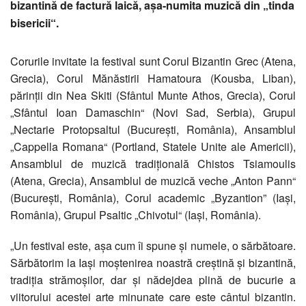
bizantină de factură laică, aşa-numita muzică din „tinda
bisericii“.
Corurile invitate la festival sunt Corul Bizantin Grec (Atena,
Grecia), Corul Mănăstirii Hamatoura (Kousba, Liban),
părinţii din Nea Skiti (Sfântul Munte Athos, Grecia), Corul
„Sfântul Ioan Damaschin“ (Novi Sad, Serbia), Grupul
„Nectarie Protopsaltul (Bucureşti, România), Ansamblul
„Cappella Romana“ (Portland, Statele Unite ale Americii),
Ansamblul de muzică tradiţională Chistos Tsiamoulis
(Atena, Grecia), Ansamblul de muzică veche „Anton Pann“
(Bucureşti, România), Corul academic „Byzantion” (Iaşi,
România), Grupul Psaltic „Chivotul“ (Iaşi, România).
„Un festival este, aşa cum îi spune şi numele, o sărbătoare.
Sărbătorim la Iaşi moştenirea noastră creştină şi bizantină,
tradiţia strămoşilor, dar şi nădejdea plină de bucurie a
viitorului acestei arte minunate care este cântul bizantin.