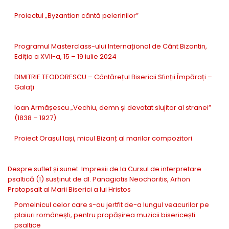
Proiectul „Byzantion cântă pelerinilor”
Programul Masterclass-ului Internațional de Cânt Bizantin,
Ediția a XVII-a, 15 – 19 iulie 2024
DIMITRIE TEODORESCU – Cântărețul Bisericii Sfinții Împărați –
Galați
Ioan Armășescu „Vechiu, demn și devotat slujitor al stranei”
(1838 – 1927)
Proiect Orașul Iași, micul Bizanț al marilor compozitori
Despre suflet și sunet. Impresii de la Cursul de interpretare
psaltică (1) susținut de dl. Panagiotis Neochoritis, Arhon
Protopsalt al Marii Biserici a lui Hristos
Pomelnicul celor care s-au jertfit de-a lungul veacurilor pe
plaiuri românești, pentru propășirea muzicii bisericești
psaltice