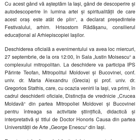
Cu acest gând vă aşteptăm la Iaşi, gând de descoperire şi
autodescoperire în lumina artei şi spiritualităţii de care
acest oraş este atât de plin“, a declarat preşedintele
Festivalului, arhim. Hrisostom Rădăşanu, consilierul
educaţional al Arhiepiscopiei Iaşilor.
Deschiderea oficială a evenimentului va avea loc miercuri,
27 septembrie, de la ora 12:00, în Sala „Iustin Moisescu“ a
complexului mitropolitan. La deschidere va participa IPS
Părinte Teofan, Mitropolitul Moldovei şi Bucovinei, conf.
univ. dr. Maria Alexandru (Grecia) şi prof. univ. dr.
Gregorios Stathis, care, cu ocazia venirii la Iaşi, va primi, în
cadrul deschiderii oficiale, Distincţia de vrednicie „Crucea
Moldavă“ din partea Mitropoliei Moldovei şi Bucovinei
pentru întreaga sa activitate ştiinţifică, didactică şi
interpretativă şi titlul de Doctor Honoris Causa din partea
Universităţii de Arte „George Enescu“ din Iaşi.