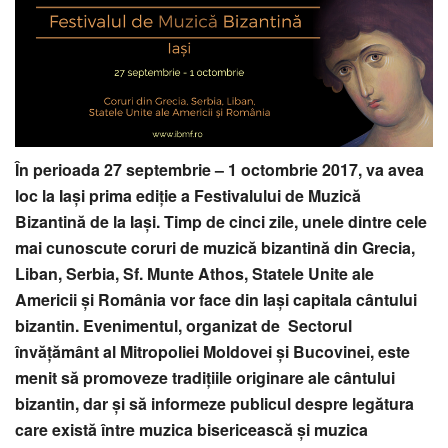
În perioada 27 septembrie – 1 octombrie 2017, va avea
loc la Iaşi prima ediţie a Festivalului de Muzică
Bizantină de la Iaşi. Timp de cinci zile, unele dintre cele
mai cunoscute coruri de muzică bizantină din Grecia,
Liban, Serbia, Sf. Munte Athos, Statele Unite ale
Americii şi România vor face din Iaşi capitala cântului
bizantin. Evenimentul, organizat de Sectorul
învăţământ al Mitropoliei Moldovei şi Bucovinei, este
menit să promoveze tradiţiile originare ale cântului
bizantin, dar şi să informeze publicul despre legătura
care există între muzica bisericească şi muzica