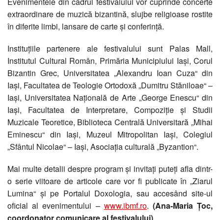
Evenimentele din cadrul festivalului vor cuprinde concerte
extraordinare de muzică bizantină, slujbe religioase rostite
în diferite limbi, lansare de carte şi conferinţă.
Instituţiile partenere ale festivalului sunt Palas Mall,
Institutul Cultural Român, Primăria Municipiului Iaşi, Corul
Bizantin Grec, Universitatea „Alexandru Ioan Cuza“ din
Iaşi, Facultatea de Teologie Ortodoxă „Dumitru Stăniloae“ –
Iaşi, Universitatea Naţională de Arte „George Enescu“ din
Iaşi, Facultatea de Interpretare, Compoziţie şi Studii
Muzicale Teoretice, Biblioteca Centrală Universitară „Mihai
Eminescu“ din Iaşi, Muzeul Mitropolitan Iaşi, Colegiul
„Sfântul Nicolae“ – Iaşi, Asociaţia culturală „Byzantion“.
Mai multe detalii despre program şi invitaţi puteţi afla dintr-
o serie viitoare de articole care vor fi publicate în „Ziarul
Lumina“ şi pe Portalul Doxologia, sau accesând site-ul
oficial al evenimentului –
www.ibmf.ro
.
(Ana-Maria Ţoc,
coordonator comunicare al festivalului)