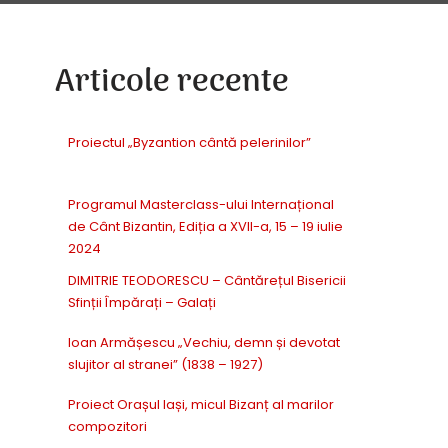
Articole recente
Proiectul „Byzantion cântă pelerinilor”
Programul Masterclass-ului Internațional
de Cânt Bizantin, Ediția a XVII-a, 15 – 19 iulie
2024
DIMITRIE TEODORESCU – Cântărețul Bisericii
Sfinții Împărați – Galați
Ioan Armășescu „Vechiu, demn și devotat
slujitor al stranei” (1838 – 1927)
Proiect Orașul Iași, micul Bizanț al marilor
compozitori