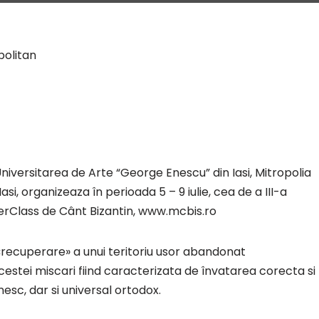
politan
iversitarea de Arte “George Enescu” din Iasi, Mitropolia
asi, organizeaza în perioada 5 – 9 iulie, cea de a III-a
sterClass de Cânt Bizantin, www.mcbis.ro
«recuperare» a unui teritoriu usor abandonat
cestei miscari fiind caracterizata de învatarea corecta si
esc, dar si universal ortodox.