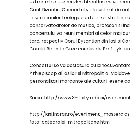
extraordinar de muzica bizantina ce va marca
Cânt Bizantin. Concertul va fi sustinut de cat
ai seminariilor teologice ortodoxe, studenti a
conservatoarelor de muzica, profesori si îndr
concertului va reuni membri ai celor mai cu
tara, respectiv Corul Byzantion din Iasi si Co
Corului Bizantin Grec condus de Prof. Lykou
Concertul se va desfasura cu binecuvântarea 
Arhiepiscop al Iasilor si Mitropolit al Moldovei 
personalitati marcante ale culturii iesene dar 
Sursa: http://www.360city.ro/iasi/evenimen
http://iasi.inoras.ro/eveniment_mastercla
fata-catedralei-mitropolitane.htm