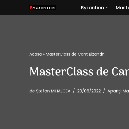
Byzantion
Maste
Sari
la
conținut
Acasa
»
MasterClass de Cant Bizantin
MasterClass de Can
de
Ștefan MIHALCEA
20/06/2022
Apariţii 