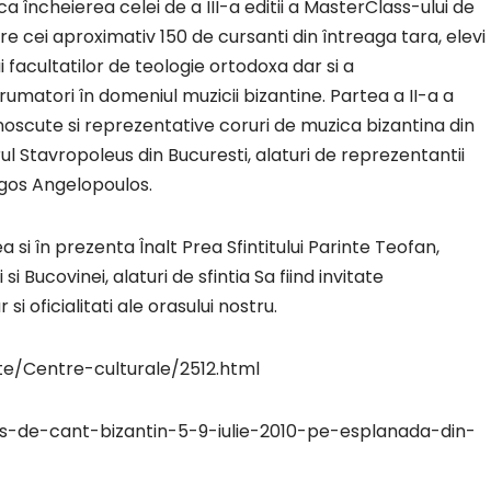
 încheierea celei de a III-a editii a MasterClass-ului de
re cei aproximativ 150 de cursanti din întreaga tara, elevi
i facultatilor de teologie ortodoxa dar si a
umatori în domeniul muzicii bizantine. Partea a II-a a
noscute si reprezentative coruri de muzica bizantina din
rul Stavropoleus din Bucuresti, alaturi de reprezentantii
rgos Angelopoulos.
si în prezenta Înalt Prea Sfintitului Parinte Teofan,
si Bucovinei, alaturi de sfintia Sa fiind invitate
si oficialitati ale orasului nostru.
te/Centre-culturale/2512.html
ss-de-cant-bizantin-5-9-iulie-2010-pe-esplanada-din-