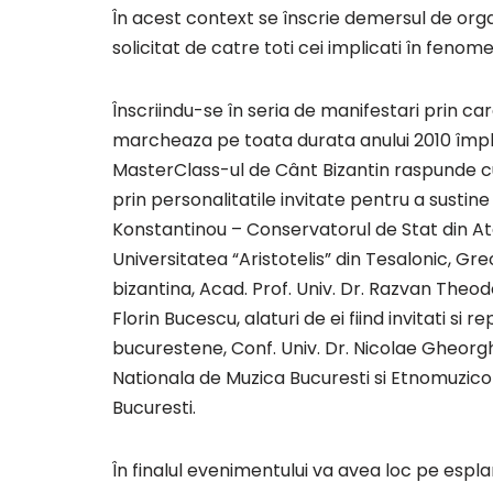
În acest context se înscrie demersul de orga
solicitat de catre toti cei implicati în fenom
Înscriindu-se în seria de manifestari prin ca
marcheaza pe toata durata anului 2010 împlin
MasterClass-ul de Cânt Bizantin raspunde cu 
prin personalitatile invitate pentru a sustine
Konstantinou – Conservatorul de Stat din Ate
Universitatea “Aristotelis” din Tesalonic, Gr
bizantina, Acad. Prof. Univ. Dr. Razvan Theod
Florin Bucescu, alaturi de ei fiind invitati si 
bucurestene, Conf. Univ. Dr. Nicolae Gheorghi
Nationala de Muzica Bucuresti si Etnomuzicol
Bucuresti.
În finalul evenimentului va avea loc pe espla