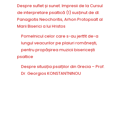
Despre suflet și sunet. Impresii de la Cursul
de interpretare psaltică (1) susținut de dl.
Panagiotis Neochoritis, Arhon Protopsalt al
Marii Biserici a lui Hristos
Pomelnicul celor care s-au jertfit de-a
lungul veacurilor pe plaiuri românești,
pentru propășirea muzicii bisericești
psaltice
Despre situația psalților din Grecia – Prof.
Dr. Georgios KONSTANTNINOU