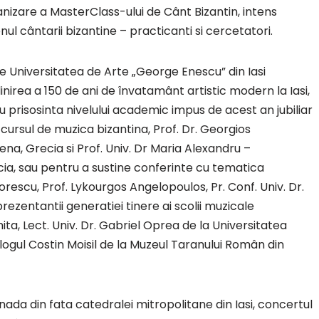
nizare a MasterClass-ului de Cânt Bizantin, intens
enul cântarii bizantine – practicanti si cercetatori.
re Universitatea de Arte „George Enescu” din Iasi
irea a 150 de ani de învatamânt artistic modern la Iasi,
prisosinta nivelului academic impus de acest an jubiliar
 cursul de muzica bizantina, Prof. Dr. Georgios
na, Grecia si Prof. Univ. Dr Maria Alexandru –
ecia, sau pentru a sustine conferinte cu tematica
orescu, Prof. Lykourgos Angelopoulos, Pr. Conf. Univ. Dr.
reprezentantii generatiei tinere ai scolii muzicale
ta, Lect. Univ. Dr. Gabriel Oprea de la Universitatea
ogul Costin Moisil de la Muzeul Taranului Român din
nada din fata catedralei mitropolitane din Iasi, concertul