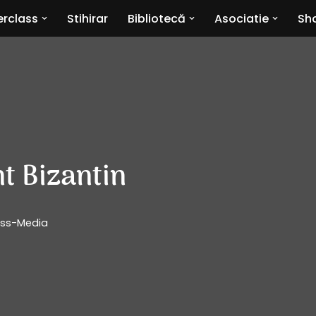
rclass
Stihirar
Bibliotecă
Asociatie
Sho
t Bizantin
Mass-Media