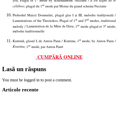
you
, Plagal of 1
mode by Schemamonk Nectarie /
Il est digne de te
er
célébrer
, plagal du 1
mode par Moine du grand schema Nectarie
Prohodul Maicii Domnului, plagal glas I și III, melodie tradițională /
st
rd
Lamentations of the Theotokos
, Plagal of 1
and 3
modes, traditional
er
e
melody /
Lamentation de la Mère de Dieu,
1
mode plagal et 3
mode,
mélodie traditionnelle
st
Kratimă, glasul I, de Anton Pann / Kratima, 1
mode, by Anton Pann /
er
Kratima
, 1
mode, par Anton Pan
n
CUMPĂRĂ ONLINE
Lasă un răspuns
You must be logged in to post a comment.
Articole recente