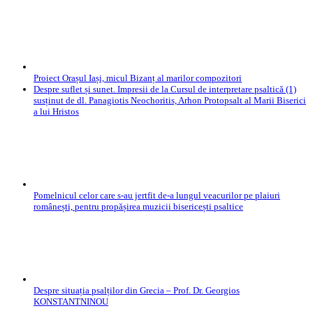
Proiect Orașul Iași, micul Bizanț al marilor compozitori
Despre suflet și sunet. Impresii de la Cursul de interpretare psaltică (1)
susținut de dl. Panagiotis Neochoritis, Arhon Protopsalt al Marii Biserici
a lui Hristos
Pomelnicul celor care s-au jertfit de-a lungul veacurilor pe plaiuri
românești, pentru propășirea muzicii bisericești psaltice
Despre situația psalților din Grecia – Prof. Dr. Georgios
KONSTANTNINOU