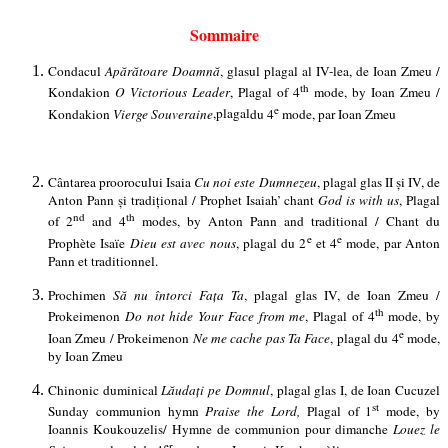
Sommaire
Condacul
Apărătoare Doamnă
, glasul plagal al IV-lea, de Ioan Zmeu /
th
Kondakion
O Victorious Leader
, Plagal of 4
mode, by Ioan Zmeu /
e
Kondakion
Vierge Souveraine
,
plagal
du 4
mode, par Ioan Zmeu
Cântarea proorocului Isaia
Cu noi este Dumnezeu
, plagal glas II și IV, de
Anton Pann și tradițional / Prophet Isaiah’ chant
God is with us
, Plagal
nd
th
of 2
and 4
modes, by Anton Pann and traditional / Chant du
e
e
Prophète Isaïe
Dieu est avec nous
, plagal du 2
et 4
mode, par Anton
Pann et traditionnel.
Prochimen
Să nu întorci Fața Ta
, plagal glas IV, de Ioan Zmeu /
th
Prokeimenon
Do not hide Your Face from me
, Plagal of 4
mode, by
e
Ioan Zmeu / Prokeimenon
Ne me cache pas Ta Face
, plagal du 4
mode,
by Ioan Zmeu
Chinonic duminical
Lăudați pe Domnul
, plagal glas I, de Ioan Cucuzel
st
Sunday communion hymn
Praise the Lord,
Plagal of 1
mode, by
Ioannis Koukouzelis/ Hymne de communion pour dimanche
Louez le
er