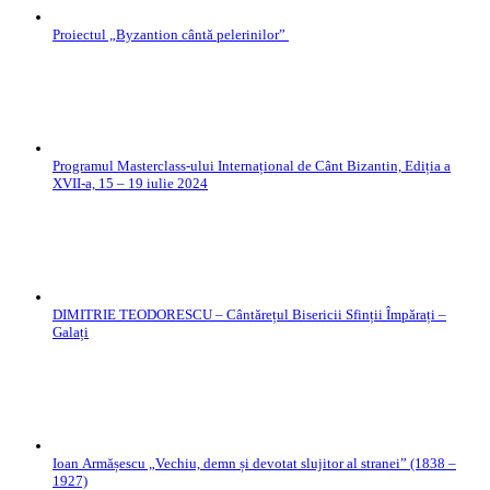
Proiectul „Byzantion cântă pelerinilor”
Programul Masterclass-ului Internațional de Cânt Bizantin, Ediția a
XVII-a, 15 – 19 iulie 2024
DIMITRIE TEODORESCU – Cântărețul Bisericii Sfinții Împărați –
Galați
Ioan Armășescu „Vechiu, demn și devotat slujitor al stranei” (1838 –
1927)