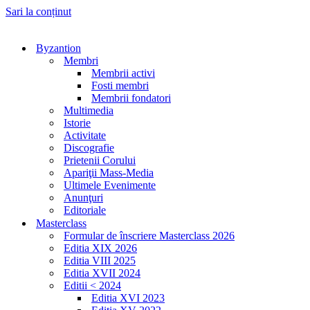
Sari la conținut
Byzantion
Membri
Membrii activi
Fosti membri
Membrii fondatori
Multimedia
Istorie
Activitate
Discografie
Prietenii Corului
Apariţii Mass-Media
Ultimele Evenimente
Anunţuri
Editoriale
Masterclass
Formular de înscriere Masterclass 2026
Editia XIX 2026
Editia VIII 2025
Editia XVII 2024
Editii < 2024
Editia XVI 2023