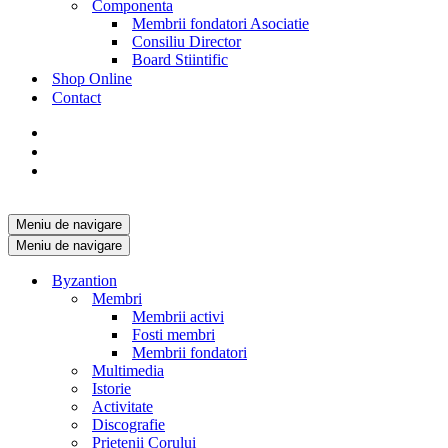
Componenta
Membrii fondatori Asociatie
Consiliu Director
Board Stiintific
Shop Online
Contact
Meniu de navigare
Meniu de navigare
Byzantion
Membri
Membrii activi
Fosti membri
Membrii fondatori
Multimedia
Istorie
Activitate
Discografie
Prietenii Corului