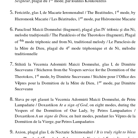
Seigneur
, plagal du 1
mode, par
Ioannis Koukouzèlis
st
Fericirile, glas I, de Macarie Ieromonahul / The Beatitudes, 1
mode, by
er
Hieromonk Macarie / Les Béatitudes, 1
mode, par Hiéromoine Macarie
Paraclisul Maicii Domnului (fragment), plagal glas IV trifonic și din Ni,
melodie tradițională / The Paraklesis of the Theotokos (fragment), Plagal
4th
of
mode triphonic and from Ni, traditional melody / Le Paraclesis de
e
la Mère de Dieu, plagal du 4
mode triphonique et de Ni, mélodie
traditionnelle
Stihiră la Vecernia Adormirii Maicii Domnului, glas I, de Dimitrie
Suceveanu / Sticheron from the Vespers service for the Dormition of the
st
Theotokos, 1
mode, by Dimitrie Suceveanu / Stichère pour l’Office des
er
ê
V
pres pour la Dormition de la Mère de Dieu, 1
mode, par Dimitrie
Suceveanu
Slava pe opt glasuri la Vecernia Adormirii Maicii Domnului, de Petru
Lampadarie / Doxastikon
At a sign of God
, on eight modes, during the
Vespers of the Dormition of Our Lady, by Petros Lampadarios /
Doxastikon
A un signe de Dieu,
en huit modes, pendant les Vêpres de la
Dormition de la Vierge, par Petros Lampadarios
Axion, plagal glas I, de Nectarie Schimonahul /
It is truly right to bless
st