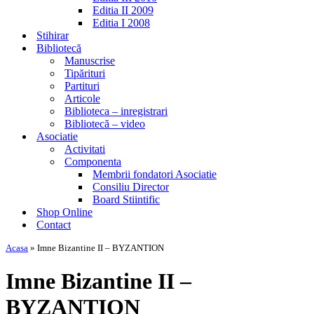
Editia II 2009
Editia I 2008
Stihirar
Bibliotecă
Manuscrise
Tipărituri
Partituri
Articole
Biblioteca – inregistrari
Bibliotecă – video
Asociatie
Activitati
Componenta
Membrii fondatori Asociatie
Consiliu Director
Board Stiintific
Shop Online
Contact
Acasa
»
Imne Bizantine II – BYZANTION
Imne Bizantine II –
BYZANTION