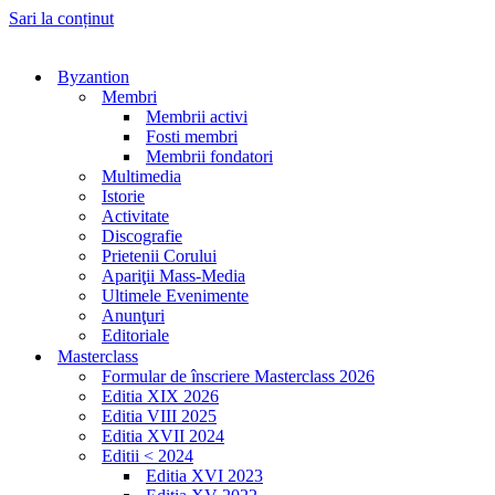
Sari la conținut
Byzantion
Membri
Membrii activi
Fosti membri
Membrii fondatori
Multimedia
Istorie
Activitate
Discografie
Prietenii Corului
Apariţii Mass-Media
Ultimele Evenimente
Anunţuri
Editoriale
Masterclass
Formular de înscriere Masterclass 2026
Editia XIX 2026
Editia VIII 2025
Editia XVII 2024
Editii < 2024
Editia XVI 2023