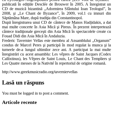
publicată în edițiile Desclée de Brouwer în 2005. A înregistrat un
CD de muzică bizantină „Adormirea Sfântului Ioan Teologul”, în
2008, şi „Le Chant de Byzance”, în 2009, vol.1 cu imnuri din
Săptămâna Mare, după tradiţia din Constantinopol.
După înregistrarea unui CD de cântece de Manos Hadjidakis, a dat
mai multe concerte în Asia Mică şi Pireus. În prezent interpretează
cântece tradiţionale greceşti din Asia Mică în spectacolele create cu
Fouad Didi din Asia Mică în Andaluzia.
Frederic Tavernier Vellas este membru al Ansamblului „Organum”
condus de Marcel Peres şi participă în mod regulat la munca şi la
turneele de-a lungul ultimilor zece ani. A participat la mai multe
înregistrări cu acest ansamblu: Les vêpres de Saint Jacques (Codex
Callixtinus), les Vêpres de Saint Louis, Le Chant des Templiers și
Les Quatre messes de la Nativité în repertoriul de origine romană.
http://www.greekmusicradio.org/taverniervellas
Lasă un răspuns
You must be logged in to post a comment.
Articole recente