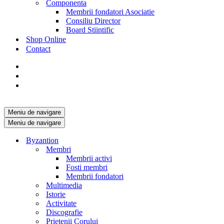
Componenta
Membrii fondatori Asociatie
Consiliu Director
Board Stiintific
Shop Online
Contact
Meniu de navigare
Meniu de navigare
Byzantion
Membri
Membrii activi
Fosti membri
Membrii fondatori
Multimedia
Istorie
Activitate
Discografie
Prietenii Corului