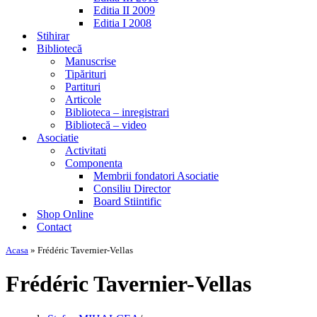
Editia II 2009
Editia I 2008
Stihirar
Bibliotecă
Manuscrise
Tipărituri
Partituri
Articole
Biblioteca – inregistrari
Bibliotecă – video
Asociatie
Activitati
Componenta
Membrii fondatori Asociatie
Consiliu Director
Board Stiintific
Shop Online
Contact
Acasa
»
Frédéric Tavernier-Vellas
Frédéric Tavernier-Vellas