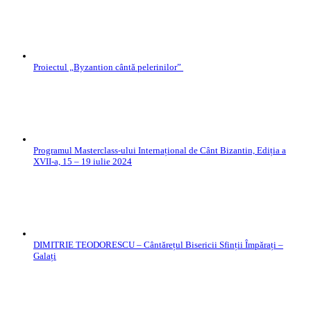
Proiectul „Byzantion cântă pelerinilor”
Programul Masterclass-ului Internațional de Cânt Bizantin, Ediția a
XVII-a, 15 – 19 iulie 2024
DIMITRIE TEODORESCU – Cântărețul Bisericii Sfinții Împărați –
Galați