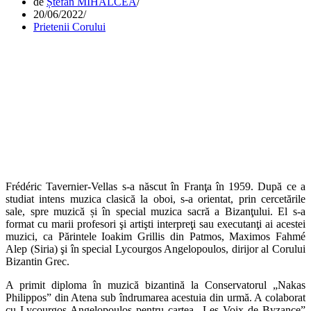
de
Ștefan MIHALCEA
20/06/2022
Prietenii Corului
Frédéric Tavernier-Vellas s-a născut în Franţa în 1959. După ce a
studiat intens muzica clasică la oboi, s-a orientat, prin cercetările
sale, spre muzică și în special muzica sacră a Bizanţului. El s-a
format cu marii profesori şi artişti interpreţi sau executanţi ai acestei
muzici, ca Părintele Ioakim Grillis din Patmos, Maximos Fahmé
Alep (Siria) şi în special Lycourgos Angelopoulos, dirijor al Corului
Bizantin Grec.
A primit diploma în muzică bizantină la Conservatorul „Nakas
Philippos” din Atena sub îndrumarea acestuia din urmă. A colaborat
cu Lycourgos Angelopoulos pentru cartea „Les Voix de Byzance”