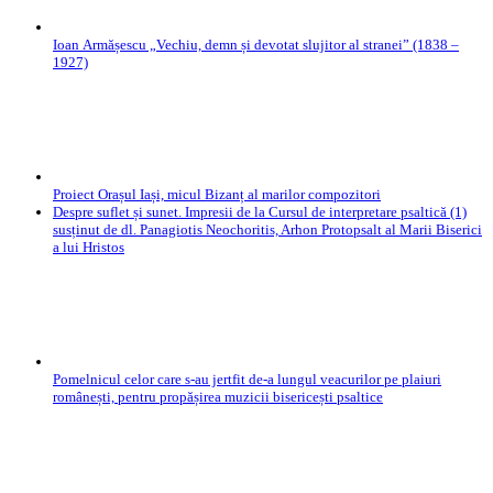
Ioan Armășescu „Vechiu, demn și devotat slujitor al stranei” (1838 –
1927)
Proiect Orașul Iași, micul Bizanț al marilor compozitori
Despre suflet și sunet. Impresii de la Cursul de interpretare psaltică (1)
susținut de dl. Panagiotis Neochoritis, Arhon Protopsalt al Marii Biserici
a lui Hristos
Pomelnicul celor care s-au jertfit de-a lungul veacurilor pe plaiuri
românești, pentru propășirea muzicii bisericești psaltice