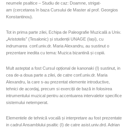
neumele psaltice – Studiu de caz: Doamne, strigat-
am (cercetarea în baza Cursului de Master al prof. Georgios
Konstantinou).
Tot in prima parte zilei, Echipa de Paleografie Muzicală a Univ.
„Aristotelis” (Tesalonic) și studenții UNAGE (Iași), cu
indrumarea conf.univ.dr. Maria Alexandru, au sustinut o
prezentare inedita cu tema: Muzica bizantină și copiii.
Mult asteptat a fost Cursul opțional de kanonaki (I) sustinut, in
cea de-a doua parte a zilei, de catre conf.univ.dr. Maria
Alexandru, la care s-au prezentat elemente introductive,
tehnici de acordaj, precum si exerciții de bază in folosirea
intrumentului muzical pentru accentuarea intervalelor specifice
sistemului netemperat.
Elementele de tehnică vocală și interpretare au fost prezentate
in cadrul Ansamblului psaltic (I) de catre asist.univ.drd. Adrian