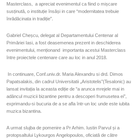
Masterclass, a apreciat evenimentul ca fiind o mișcare
susținută, o instituție însăși in care “modernitatea trebuie
înrădăcinata in tradiție”.
Gabriel Cheșcu, delegat al Departamentului Centenar al
Primăriei Iasi, a fost deasemenea prezent in deschiderea
evenimentului, menționand importanta acestui Masterclass
între proiectele centenare care au loc in anul 2018.
In continuare, Conf.univ.dr. Maria Alexandru si drd. Dimos
Papatsalakis, din cadrul Universitatii „Aristotelis”(Tesalonic) au
lansat invitația la aceasta ediție de “a arunca mrejele mai in
adâncul muzicii bizantine pentru a descoperi frumusetea ei”,
exprimandu-si bucuria de a se afla într-un loc unde este iubita
muzica bizantina.
A urmat slujba de pomenire a Pr Arhim. Iustin Parvul și a
protopsaltului Lykourgos Angelopoulos, oficiată de către