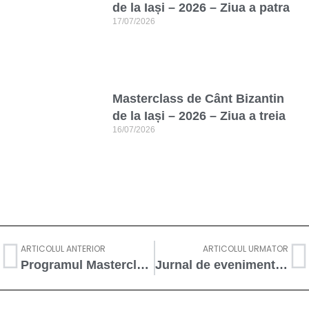
de la Iași – 2026 – Ziua a patra
17/07/2026
Masterclass de Cânt Bizantin
de la Iași – 2026 – Ziua a treia
16/07/2026
ARTICOLUL ANTERIOR
ARTICOLUL URMATOR
Programul Masterclass-ului Internațional de Cânt Bizantin, Ediția a XI-a, 16 – 20 iulie 2018
Jurnal de eveniment – Masterclass Internațional de Cânt Bizantin, ediția a XI-a, 16-20 iulie 2018 – ziua a doua