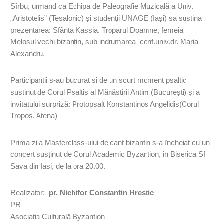
Sîrbu, urmand ca Echipa de Paleografie Muzicală a Univ.
„Aristotelis” (Tesalonic) și studenții UNAGE (Iași) sa sustina
prezentarea: Sfânta Kassia. Troparul Doamne, femeia.
Melosul vechi bizantin, sub indrumarea conf.univ.dr. Maria
Alexandru.
Participantii s-au bucurat si de un scurt moment psaltic
sustinut de Corul Psaltis al Mănăstirii Antim (București) și a
invitatului surpriză: Protopsalt Konstantinos Angelidis(Corul
Tropos, Atena)
Prima zi a Masterclass-ului de cant bizantin s-a încheiat cu un
concert susținut de Corul Academic Byzantion, in Biserica Sf
Sava din Iasi, de la ora 20.00.
Realizator:
pr. Nichifor Constantin Hrestic
PR
Asociația Culturală Byzantion