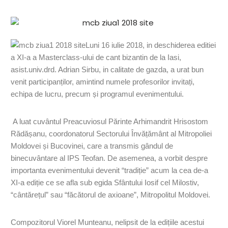
Luni 16 iulie 2018, in deschiderea editiei
a XI-a a Masterclass-ului de cant bizantin de la Iasi,
asist.univ.drd. Adrian Sirbu, in calitate de gazda, a urat bun
venit participanților, amintind numele profesorilor invitați,
echipa de lucru, precum și programul evenimentului.
A luat cuvântul Preacuviosul Părinte Arhimandrit Hrisostom
Rădășanu, coordonatorul Sectorului Învățământ al Mitropoliei
Moldovei și Bucovinei, care a transmis gândul de
binecuvântare al IPS Teofan. De asemenea, a vorbit despre
importanta evenimentului devenit “tradiție” acum la cea de-a
XI-a ediție ce se afla sub egida Sfântului Iosif cel Milostiv,
“cântărețul” sau “făcătorul de axioane”, Mitropolitul Moldovei.
Compozitorul Viorel Munteanu, nelipsit de la edițiile acestui