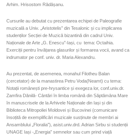
Arhim. Hrisostom Rădășanu.
Cursurile au debutat cu prezentarea echipei de Paleografie
muzicală a Univ. „Aristotelis” din Tesalonic și cu implicarea
studenților Secției de Muzică bizantină din cadrul Univ.
Naționale de Arte „G. Enescu”-Iași, cu tema: Octaihia.
Exerciții pentru învățarea glasurilor și formarea vocii, avand ca
indrumator pe conf. univ. dr. Maria Alexandru.
Au prezentat, de asemenea, monahul Filotheu Balan
(cercetator) de la manastirea Petru Voda(Neamt) cu tema:
Notații românești pre-hrysantice și exegeza lor, conf.univ.dr.
Zamfira Dănilă- Cântări în limba română din Săptămâna Mare
în manuscrisele de la Arhivele Naționale din Iași și din
Biblioteca Mitropoliei Moldovei și Bucovinei (comunicare
însoțită de exemplificări muzicale susținute de membri ai
Ansamblului „Floralia”), asist.univ.drd. Adrian Sirbu si studenții
UNAGE Iași -„Energia” semnelor sau cum prind viață