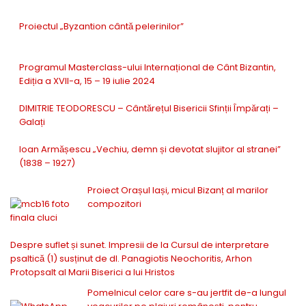
Proiectul „Byzantion cântă pelerinilor”
Programul Masterclass-ului Internațional de Cânt Bizantin,
Ediția a XVII-a, 15 – 19 iulie 2024
DIMITRIE TEODORESCU – Cântărețul Bisericii Sfinții Împărați –
Galați
Ioan Armășescu „Vechiu, demn și devotat slujitor al stranei”
(1838 – 1927)
Proiect Orașul Iași, micul Bizanț al marilor
compozitori
Despre suflet și sunet. Impresii de la Cursul de interpretare
psaltică (1) susținut de dl. Panagiotis Neochoritis, Arhon
Protopsalt al Marii Biserici a lui Hristos
Pomelnicul celor care s-au jertfit de-a lungul