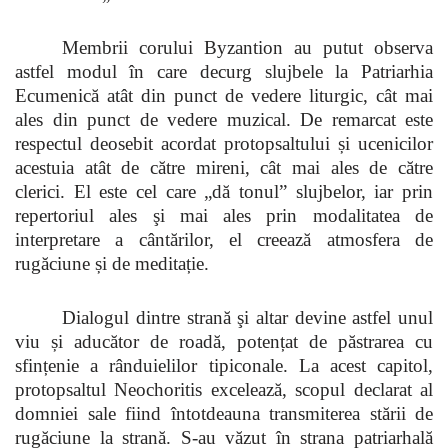
Membrii corului Byzantion au putut observa
astfel modul în care decurg slujbele la Patriarhia
Ecumenică atât din punct de vedere liturgic, cât mai
ales din punct de vedere muzical. De remarcat este
respectul deosebit acordat protopsaltului și ucenicilor
acestuia atât de către mireni, cât mai ales de către
clerici. El este cel care „dă tonul” slujbelor, iar prin
repertoriul ales şi mai ales prin modalitatea de
interpretare a cântărilor, el creează atmosfera de
rugăciune și de meditație.
Dialogul dintre strană şi altar devine astfel unul
viu și aducător de roadă, potențat de păstrarea cu
sfințenie a rânduielilor tipiconale. La acest capitol,
protopsaltul Neochoritis excelează, scopul declarat al
domniei sale fiind întotdeauna transmiterea stării de
rugăciune la strană. S-au văzut în strana patriarhală