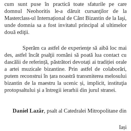
cum sunt puse în practică toate sfaturile pe care
domnul Neohoritis le-a dăruit cursanţilor de la
Masterclass-ul Internațional de Cânt Bizantin de la Iaşi,
unde domnia sa a fost invitatul principal al ultimelor
două ediţii.
Sperăm ca astfel de experienţe să aibă loc mai
des, astfel încât psalţii români să poată lua contact cu
dascălii de referință, păstrători devotați ai tradiției orale
a artei muzicale bizantine. Prin astfel de colaborări,
putem reconstrui în țara noastră transmiterea melosului
bizantin de la maestru la ucenic și, implicit, instituţia
protopsaltului şi a întregii ierarhii din jurul stranei.
Daniel Lazăr
, psalt al Catedralei Mitropolitane din
Iași