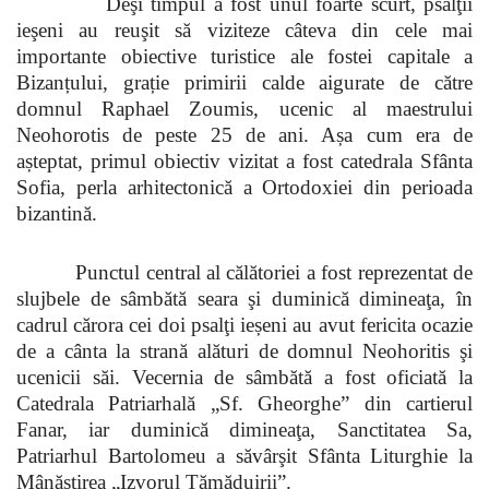
Deşi timpul a fost unul foarte scurt, psalţii
ieşeni au reuşit să viziteze câteva din cele mai
importante obiective turistice ale fostei capitale a
Bizanțului, grație primirii calde aigurate de către
domnul Raphael Zoumis, ucenic al maestrului
Neohorotis de peste 25 de ani. Așa cum era de
așteptat, primul obiectiv vizitat a fost catedrala Sfânta
Sofia, perla arhitectonică a Ortodoxiei din perioada
bizantină.
Punctul central al călătoriei a fost reprezentat de
slujbele de sâmbătă seara şi duminică dimineaţa, în
cadrul cărora cei doi psalţi ieșeni au avut fericita ocazie
de a cânta la strană alături de domnul Neohoritis şi
ucenicii săi. Vecernia de sâmbătă a fost oficiată la
Catedrala Patriarhală „Sf. Gheorghe” din cartierul
Fanar, iar duminică dimineaţa, Sanctitatea Sa,
Patriarhul Bartolomeu a săvârşit Sfânta Liturghie la
Mânăstirea „Izvorul Tămăduirii”.