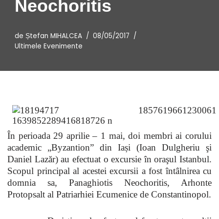
Neochoritis
de
Ștefan MIHALCEA
08/05/2017
Ultimele Evenimente
În perioada 29 aprilie – 1 mai, doi membri ai corului
academic „Byzantion” din Iași (Ioan Dulgheriu şi
Daniel Lazăr) au efectuat o excursie în oraşul Istanbul.
Scopul principal al acestei excursii a fost întâlnirea cu
domnia sa, Panaghiotis Neochoritis, Arhonte
Protopsalt al Patriarhiei Ecumenice de Constantinopol.