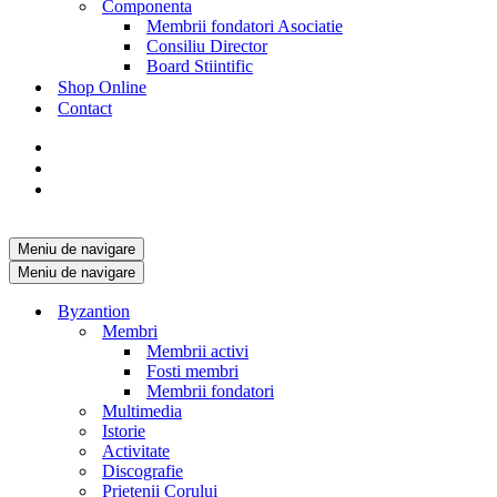
Componenta
Membrii fondatori Asociatie
Consiliu Director
Board Stiintific
Shop Online
Contact
Meniu de navigare
Meniu de navigare
Byzantion
Membri
Membrii activi
Fosti membri
Membrii fondatori
Multimedia
Istorie
Activitate
Discografie
Prietenii Corului