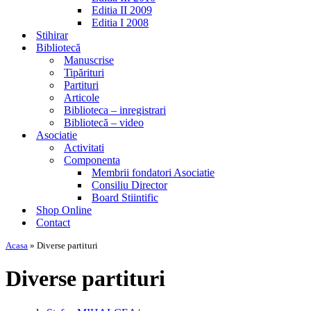
Editia II 2009
Editia I 2008
Stihirar
Bibliotecă
Manuscrise
Tipărituri
Partituri
Articole
Biblioteca – inregistrari
Bibliotecă – video
Asociatie
Activitati
Componenta
Membrii fondatori Asociatie
Consiliu Director
Board Stiintific
Shop Online
Contact
Acasa
»
Diverse partituri
Diverse partituri