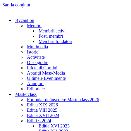
Sari la conținut
Byzantion
Membri
Membrii activi
Fosti membri
Membrii fondatori
Multimedia
Istorie
Activitate
Discografie
Prietenii Corului
Apariţii Mass-Media
Ultimele Evenimente
Anunţuri
Editoriale
Masterclass
Formular de înscriere Masterclass 2026
Editia XIX 2026
Editia VIII 2025
Editia XVII 2024
Editii < 2024
Editia XVI 2023