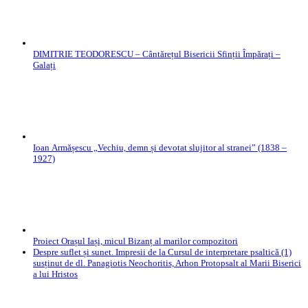
DIMITRIE TEODORESCU – Cântărețul Bisericii Sfinții Împărați –
Galați
Ioan Armășescu „Vechiu, demn și devotat slujitor al stranei” (1838 –
1927)
Proiect Orașul Iași, micul Bizanț al marilor compozitori
Despre suflet și sunet. Impresii de la Cursul de interpretare psaltică (1)
susținut de dl. Panagiotis Neochoritis, Arhon Protopsalt al Marii Biserici
a lui Hristos