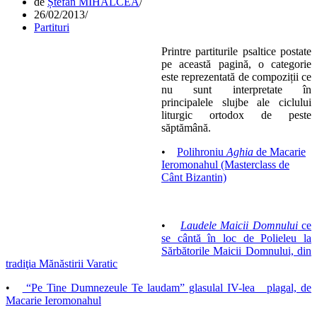
de
Ștefan MIHALCEA
26/02/2013
Partituri
Printre partiturile psaltice postate
pe această pagină, o categorie
este reprezentată de compoziții ce
nu sunt interpretate în
principalele slujbe ale ciclului
liturgic ortodox de peste
săptămână.
•
Polihroniu
Aghia
de Macarie
Ieromonahul (Masterclass de
Cânt Bizantin)
•
Laudele Maicii Domnului
ce
se cântă în loc de Polieleu la
Sărbătorile Maicii Domnului, din
tradiţia Mănăstirii Varatic
•
“Pe Tine Dumnezeule Te laudam” glasulal IV-lea plagal, de
Macarie Ieromonahul