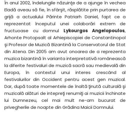
În anul 2002, îndelungile năzuinţe de a ajunge în vechea
Eladă aveau să fie, în sfârşit, răsplătite prin purtarea de
grijă a actualului Părinte Patriarh Daniel, fapt ce a
reprezentat începutul unei colaborări extrem de
fructuoase cu domnul
Lykourgos Angelopoulos
,
Arhonte Protopsalt al Arhiepiscopiei de Constantinopol
şi Profesor de Muzică Bizantină la Conservatorul de Stat
din Atena. Din 2005 am avut onoarea de a reprezenta
muzica bizantină în varianta interpretativă românească
la diferite festivaluri de muzică sacră sau medievală din
Europa, în contextul unui interes crescând al
festivalurilor din Occident pentru acest gen muzical.
Dar, după toate momentele de înaltă ţinută culturală şi
muzicală alături de intepreţi renumiţi ai muzicii închinate
lui Dumnezeu, cel mai mult ne-am bucurat de
privegherile de noapte din Grădina Maicii Domnului.