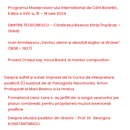
Programul Masterclass-ului Internațional de Cânt Bizantin,
Ediția a XVII-a, 15 – 19 iulie 2024
DIMITRIE TEODORESCU – Cântărețul Bisericii Sfinții Împărați –
Galați
Ioan Armășescu „Vechiu, demn și devotat slujitor al stranei”
(1838 – 1927)
Proiect Orașul Iași, micul Bizanț al marilor compozitori
Despre suflet și sunet. Impresii de la Cursul de interpretare
psaltică (1) susținut de dl. Panagiotis Neochoritis, Arhon
Protopsalt al Marii Biserici a lui Hristos
Pomelnicul celor care s-au jertfit de-a lungul veacurilor pe
plaiuri românești, pentru propășirea muzicii bisericești
psaltice
Despre situația psalților din Grecia – Prof. Dr. Georgios
KONSTANTNINOU