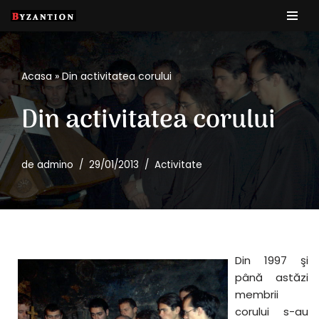
Sari
la
conținut
Acasa
»
Din activitatea corului
Din activitatea corului
de
admino
29/01/2013
Activitate
Din 1997 şi
până astăzi
membrii
corului s-au