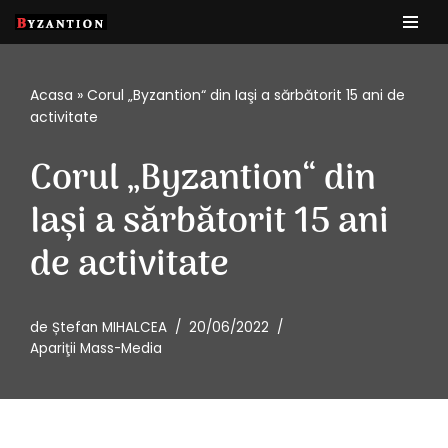
Sari
la
Acasa
»
Corul „Byzantion“ din Iaşi a sărbătorit 15 ani de
conținut
activitate
Corul „Byzantion“ din
Iaşi a sărbătorit 15 ani
de activitate
de
Ștefan MIHALCEA
20/06/2022
Apariţii Mass-Media