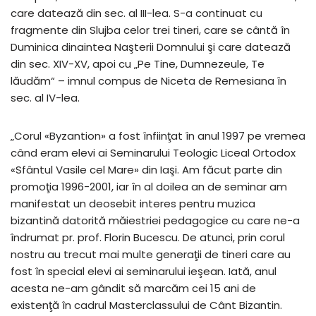
care datează din sec. al III-lea. S-a continuat cu
fragmente din Slujba celor trei tineri, care se cântă în
Duminica dinaintea Naşterii Domnului şi care datează
din sec. XIV-XV, apoi cu „Pe Tine, Dumnezeule, Te
lăudăm“ – imnul compus de Niceta de Remesiana în
sec. al IV-lea.
„Corul «Byzantion» a fost înfiinţat în anul 1997 pe vremea
când eram elevi ai Seminarului Teologic Liceal Ortodox
«Sfântul Vasile cel Mare» din Iaşi. Am făcut parte din
promoţia 1996-2001, iar în al doilea an de seminar am
manifestat un deosebit interes pentru muzica
bizantină datorită măiestriei pedagogice cu care ne-a
îndrumat pr. prof. Florin Bucescu. De atunci, prin corul
nostru au trecut mai multe generaţii de tineri care au
fost în special elevi ai seminarului ieşean. Iată, anul
acesta ne-am gândit să marcăm cei 15 ani de
existenţă în cadrul Masterclassului de Cânt Bizantin.