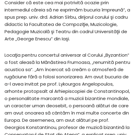
Consider că este cea mai potrivită ocazie prin
intermediul căreia să ne exprimăm bucuria împreună“, a
spus prep. univ. drd. Adrian Sîrbu, dirijorul corului şi cadru
didactic la Facultatea de Compoziţie, Muzicologie,
Pedagogie Muzicală şi Teatru din cadrul Universităţii de
Arte „George Enescu“ din Iaşi.
Locaţia pentru concertul aniversar al Corului „Byzantion“
a fost aleasă la Mănăstirea Frumoasa, „renumită pentru
acustica sa“. „Am încercat să creăm o atmosferă de
rugăciune fără a folosi sonorizarea. Am avut bucuria de
a-l avea invitat pe prof. Lykourgos Angelopoulos,
arhonte protopsalt al Arhiepiscopiei de Constantinopol,
o personalitate marcantă a muzicii bizantine mondiale,
un caracter uman deosebit, o persoană alături de care
am avut onoarea să cântăm în mai multe concerte din
Europa. De asemenea, am avut alături pe prof.
Georgios Konstantinou, profesor de muzică bizantină la
Conservatorul de Stat din Atena“, a explicat prep. univ.