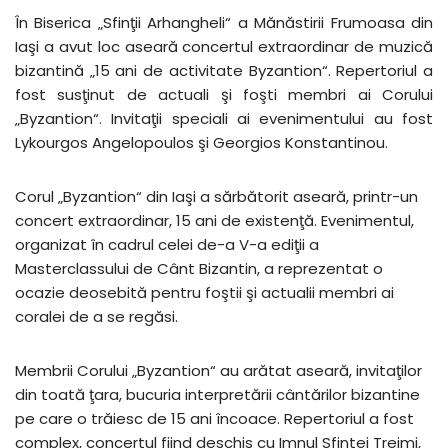
În Biserica „Sfinţii Arhangheli“ a Mănăstirii Frumoasa din
Iaşi a avut loc aseară concertul extraordinar de muzică
bizantină „15 ani de activitate Byzantion“. Repertoriul a
fost susţinut de actuali şi foşti membri ai Corului
„Byzantion“. Invitaţii speciali ai evenimentului au fost
Lykourgos Angelopoulos şi Georgios Konstantinou.
Corul „Byzantion“ din Iaşi a sărbătorit aseară, printr-un
concert extraordinar, 15 ani de existenţă. Evenimentul,
organizat în cadrul celei de-a V-a ediţii a
Masterclassului de Cânt Bizantin, a reprezentat o
ocazie deosebită pentru foştii şi actualii membri ai
coralei de a se regăsi.
Membrii Corului „Byzantion“ au arătat aseară, invitaţilor
din toată ţara, bucuria interpretării cântărilor bizantine
pe care o trăiesc de 15 ani încoace. Repertoriul a fost
complex, concertul fiind deschis cu Imnul Sfintei Treimi,