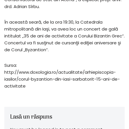
drd. Adrian Sîrbu.
În această seară, de la ora 19:30, la Catedrala
mitropolitană din Iaşi, va avea loc un concert de gală
intitulat „35 de ani de activitate a Corului Bizantin Grec“.
Concertul va fi susţinut de cursanţii ediţiei aniversare şi
de Corul „Byzantion“.
Sursa:
http://www.doxologia.ro/actualitate/arhiepiscopia-
iasilor/corul-byzantion-din-iasi-sarbatorit-15-ani-de-
activitate
Lasă un răspuns