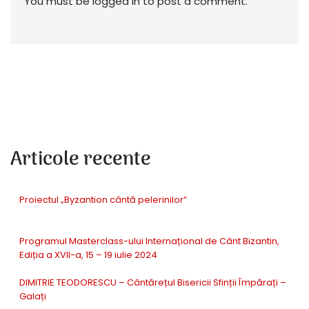
You must be logged in to post a comment.
Articole recente
Proiectul „Byzantion cântă pelerinilor”
Programul Masterclass-ului Internațional de Cânt Bizantin,
Ediția a XVII-a, 15 – 19 iulie 2024
DIMITRIE TEODORESCU – Cântărețul Bisericii Sfinții Împărați –
Galați