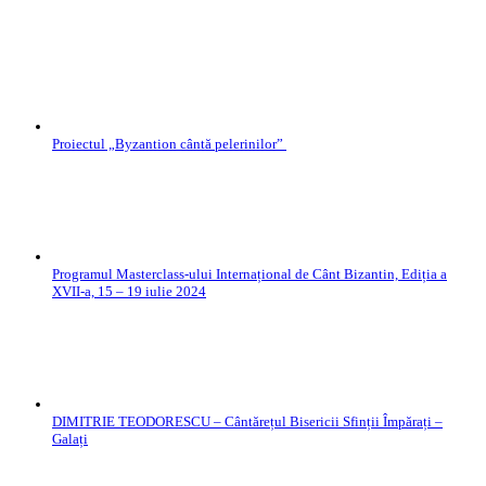
Proiectul „Byzantion cântă pelerinilor”
Programul Masterclass-ului Internațional de Cânt Bizantin, Ediția a
XVII-a, 15 – 19 iulie 2024
DIMITRIE TEODORESCU – Cântărețul Bisericii Sfinții Împărați –
Galați