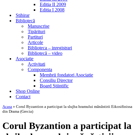
Editia II 2009
Editia I 2008
Stihirar
Bibliotecă
Manuscrise
Tipărituri
Partituri
Articole
Biblioteca – inregistrari
Bibliotecă – video
Asociatie
Activitati
Componenta
Membrii fondatori Asociatie
Consiliu Director
Board Stiintific
Shop Online
Contact
Acasa
»
Corul Byzantion a participat la slujba hramului mănăstirii Eikosifinissa
din Drama (Grecia)
Corul Byzantion a participat la