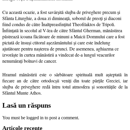
Cu această ocazie, a fost savârşită slujba de priveghere precum şi
Sfânta Liturghie, a doua zi dimineață, soborul de preoți şi diaconi
fiind condus de către Înaltpreasfințitul Theofilaktos de Tripoli.
Înființată în secolul al V-lea de către Sfântul Gherman, mănăstirea
păstrează icoana făcătoare de minuni a Maicii Domnului care a fost
pictată de însuşi ctitorul aşezământului şi care este îndelung
ajutătoare pentru naşterea de prunci. De asemenea, aghiazma ce
izvorăşte în curtea mănăstirii a vindecat de-a lungul veacurilor
nenumărați bolnavi de cancer.
Hramul mănăstirii este o sărbătoare spirituală mult aşteptată în
fiecare an de către ortodocşii veniți din toate părțile Greciei, iar
slujba de priveghere redă întru totul atmosfera şi sonoritățile de la
Sfântul Munte Athos.
Lasă un răspuns
You must be logged in to post a comment.
Articole recente