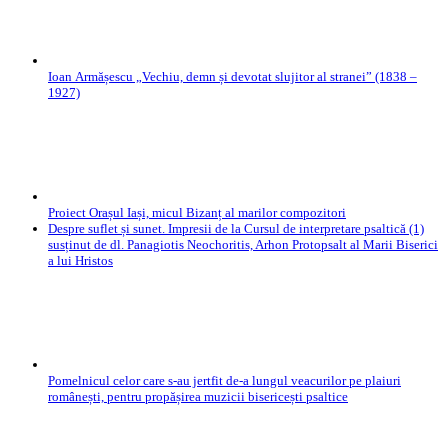
Ioan Armășescu „Vechiu, demn și devotat slujitor al stranei” (1838 –
1927)
Proiect Orașul Iași, micul Bizanț al marilor compozitori
Despre suflet și sunet. Impresii de la Cursul de interpretare psaltică (1)
susținut de dl. Panagiotis Neochoritis, Arhon Protopsalt al Marii Biserici
a lui Hristos
Pomelnicul celor care s-au jertfit de-a lungul veacurilor pe plaiuri
românești, pentru propășirea muzicii bisericești psaltice