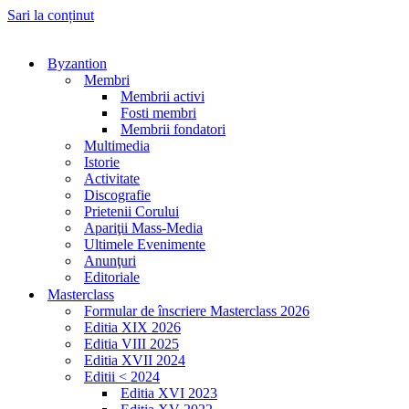
Sari la conținut
Byzantion
Membri
Membrii activi
Fosti membri
Membrii fondatori
Multimedia
Istorie
Activitate
Discografie
Prietenii Corului
Apariţii Mass-Media
Ultimele Evenimente
Anunţuri
Editoriale
Masterclass
Formular de înscriere Masterclass 2026
Editia XIX 2026
Editia VIII 2025
Editia XVII 2024
Editii < 2024
Editia XVI 2023