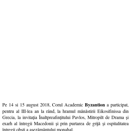
Byzantion
Pe 14 si 15 august 2018, Corul Academic
a participat,
pentru al III-lea an la rând, la hramul mănăstirii Eikosifinissa din
Grecia, la invitația Înaltpreafințitului Pavlos, Mitropilt de Drama şi
exarh al întregii Macedonii şi prin purtarea de grijă şi ospitalitatea
întregii obşti a așezâmântului monahal.