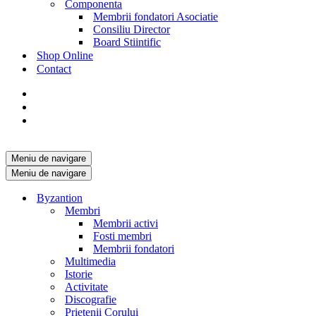
Componenta
Membrii fondatori Asociatie
Consiliu Director
Board Stiintific
Shop Online
Contact
Meniu de navigare
Meniu de navigare
Byzantion
Membri
Membrii activi
Fosti membri
Membrii fondatori
Multimedia
Istorie
Activitate
Discografie
Prietenii Corului