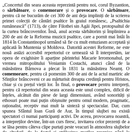
„Concertul din seara aceasta reprezintă pentru noi, corul Byzantion,
o
sărbătoare
, o
comemorare
și o
provocare
. O
sărbătoare
,
pentru că ne bucurăm de cei 300 de ani deja impliniți de la scrierea
primei colecții de cântări psaltice în graiul românesc, „Psaltichia
rumănească” (1713), de către Filothei sin Agăi Jipei, protopsaltul de
la curtea brâncovenilor. Însă, anul acesta sărbătorim și împlinirea a
200 de ani de la Reforma muzicii psaltice, care a pornit mai întâi în
1814 în Constantinopol urmând să fie cu mult entuziasm acceptată și
aplicată în Muntenia și Moldova. Datorită acestei Reforme, ne este
nouă astăzi accesibil repertoriul ce urmează să îl interpretăm, iar
opera de exighisire îi aparține părintelui Macarie Ieromonahul, pe
vremea mitropolitului Veniamin Costachi, atunci când de la
mănăstirea Bârnova a plecat în 1831 la mănăstirea Neamț. O
comemorare
, pentru că pomenim 300 de ani de la actul martiric ale
Sfinților brâncoveni ce au mărturisit dreapta credință pentru Hristos,
chiar și cu prețul vieții lor. În final, o
provocare
pentru interpreți,
pentru că repertoriul din seara aceasta este unul complex, dificil de
înțeles, alcătuit din piese de largi dimensiuni, având sonorități și
ethosuri poate mai puțin obișnuite pentru omul modern, pragmatic,
raționalist, receptiv mai mult la sinteză și spectacular. Dar, cum
spunea Sfântul Ioan Gură de Aur, în timpul slujbei nu există
spectatori ci numai participanți activi. De aceea, provocarea noastră,
a intepreților devine, într-un curs firesc, invitarea celor prezenți de a
se lăsa pentru câteva clipe purtați peste veacuri în atmosfera slujbelor