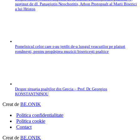
susținut de dl. Panagiotis Neochoritis, Arhon Protopsalt al Marii Biserici
a lui Hristos
Pomelnicul celor care s-au jertfit de-a lungul veacurilor pe plaiuri
românești, pentru propășirea muzicii bisericești psaltice
Despre situația psalților din Grecia – Prof. Dr. Georgios
KONSTANTNINOU
Creat de
BE.ONIK
Politica confidentialitate
Politica cookie
Contact
Creat de
BE.ONIK