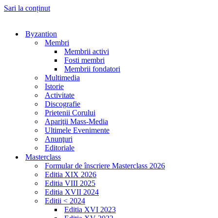
Sari la conținut
Byzantion
Membri
Membrii activi
Fosti membri
Membrii fondatori
Multimedia
Istorie
Activitate
Discografie
Prietenii Corului
Apariţii Mass-Media
Ultimele Evenimente
Anunţuri
Editoriale
Masterclass
Formular de înscriere Masterclass 2026
Editia XIX 2026
Editia VIII 2025
Editia XVII 2024
Editii < 2024
Editia XVI 2023