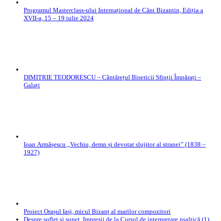
Programul Masterclass-ului Internațional de Cânt Bizantin, Ediția a
XVII-a, 15 – 19 iulie 2024
DIMITRIE TEODORESCU – Cântărețul Bisericii Sfinții Împărați –
Galați
Ioan Armășescu „Vechiu, demn și devotat slujitor al stranei” (1838 –
1927)
Proiect Orașul Iași, micul Bizanț al marilor compozitori
Despre suflet și sunet. Impresii de la Cursul de interpretare psaltică (1)