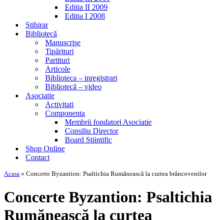
Editia II 2009
Editia I 2008
Stihirar
Bibliotecă
Manuscrise
Tipărituri
Partituri
Articole
Biblioteca – inregistrari
Bibliotecă – video
Asociatie
Activitati
Componenta
Membrii fondatori Asociatie
Consiliu Director
Board Stiintific
Shop Online
Contact
Acasa
»
Concerte Byzantion: Psaltichia Rumănească la curtea brâncovenilor
Concerte Byzantion: Psaltichia
Rumănească la curtea