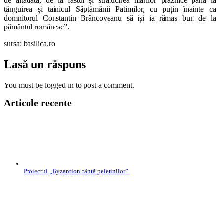
de altadată, de la fastul și strălucirea marilor praznice până la
tânguirea și tainicul Săptămânii Patimilor, cu puțin înainte ca
domnitorul Constantin Brâncoveanu să iși ia rămas bun de la
pământul românesc”.
sursa: basilica.ro
Lasă un răspuns
You must be logged in to post a comment.
Articole recente
Proiectul „Byzantion cântă pelerinilor”