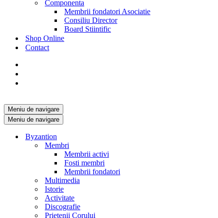
Componenta
Membrii fondatori Asociatie
Consiliu Director
Board Stiintific
Shop Online
Contact
Meniu de navigare
Meniu de navigare
Byzantion
Membri
Membrii activi
Fosti membri
Membrii fondatori
Multimedia
Istorie
Activitate
Discografie
Prietenii Corului