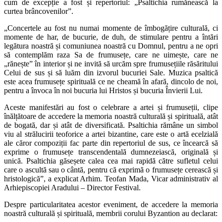
cum de excepție a fost și repertoriul: „Psaltichia rumănească la
curtea brâncovenilor”.
„Concertele au fost nu numai momente de îmbogățire culturală, ci
momente de har, de bucurie, de duh, de stimulare pentru a întări
legătura noastră și comuniunea noastră cu Domnul, pentru a ne opri
să contemplăm raza Sa de frumusețe, care ne uimește, care ne
„rănește” în interior și ne invită să urcăm spre frumusețiile răsăritului
Celui de sus și să luăm din izvorul bucuriei Sale. Muzica psaltică
este acea frumusețe spirituală ce ne cheamă în afară, dincolo de noi,
pentru a învoca în noi bucuria lui Hristos și bucuria Învierii Lui.
Aceste manifestări au fost o celebrare a artei și frumuseții, clipe
înălțătoare de accedere la memoria noastră culturală și spirituală, atât
de bogată, dar și atât de diversificată. Psaltichia rămâne un simbol
viu al strălucirii teoforice a artei bizantine, care este o artă ecelzială
ale căror compoziții fac parte din repertoriul de sus, ce încearcă să
exprime o frumusețe transcendentală dumnezeiască, originală și
unică. Psaltichia găseșete calea cea mai rapidă către sufletul celui
care o ascultă sau o cântă, pentru că exprimă o frumusețe cerească și
hristologică”, a explicat Arhim. Teofan Mada, Vicar administrativ al
Arhiepiscopiei Aradului – Director Festival.
Despre particularitatea acestor eveniment, de accedere la memoria
noastră culturală și spirituală, membrii corului Byzantion au declarat: