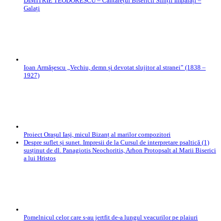
DIMITRIE TEODORESCU – Cântărețul Bisericii Sfinții Împărați –
Galați
Ioan Armășescu „Vechiu, demn și devotat slujitor al stranei” (1838 –
1927)
Proiect Orașul Iași, micul Bizanț al marilor compozitori
Despre suflet și sunet. Impresii de la Cursul de interpretare psaltică (1)
susținut de dl. Panagiotis Neochoritis, Arhon Protopsalt al Marii Biserici
a lui Hristos
Pomelnicul celor care s-au jertfit de-a lungul veacurilor pe plaiuri