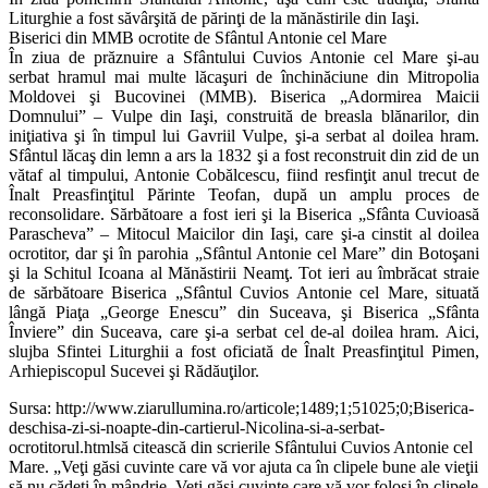
Liturghie a fost săvârşită de părinţi de la mănăstirile din Iaşi.
Biserici din MMB ocrotite de Sfântul Antonie cel Mare
În ziua de prăznuire a Sfântului Cuvios Antonie cel Mare şi-au
serbat hramul mai multe lăcaşuri de închinăciune din Mitropolia
Moldovei şi Bucovinei (MMB). Biserica „Adormirea Maicii
Domnului” – Vulpe din Iaşi, construită de breasla blănarilor, din
iniţiativa şi în timpul lui Gavriil Vulpe, şi-a serbat al doilea hram.
Sfântul lăcaş din lemn a ars la 1832 şi a fost reconstruit din zid de un
vătaf al timpului, Antonie Cobălcescu, fiind resfinţit anul trecut de
Înalt Preasfinţitul Părinte Teofan, după un amplu proces de
reconsolidare. Sărbătoare a fost ieri şi la Biserica „Sfânta Cuvioasă
Parascheva” – Mitocul Maicilor din Iaşi, care şi-a cinstit al doilea
ocrotitor, dar şi în parohia „Sfântul Antonie cel Mare” din Botoşani
şi la Schitul Icoana al Mănăstirii Neamţ. Tot ieri au îmbrăcat straie
de sărbătoare Biserica „Sfântul Cuvios Antonie cel Mare, situată
lângă Piaţa „George Enescu” din Suceava, şi Biserica „Sfânta
Înviere” din Suceava, care şi-a serbat cel de-al doilea hram. Aici,
slujba Sfintei Liturghii a fost oficiată de Înalt Preasfinţitul Pimen,
Arhiepiscopul Sucevei şi Rădăuţilor.
Sursa: http://www.ziarullumina.ro/articole;1489;1;51025;0;Biserica-
deschisa-zi-si-noapte-din-cartierul-Nicolina-si-a-serbat-
ocrotitorul.htmlsă citească din scrierile Sfântului Cuvios Antonie cel
Mare. „Veţi găsi cuvinte care vă vor ajuta ca în clipele bune ale vieţii
să nu cădeţi în mândrie. Veţi găsi cuvinte care vă vor folosi în clipele