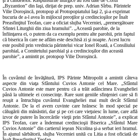
şi a candelelor. Răspunsurile liturgice au fost date de Corul
„Byzantion” din Iaşi, dirijat de prep. univ. Adrian Sîrbu. Părintele
Vilie Doroşincă, protopop al Protopopiatului Iaşi 2, şi-a exprimat
bucuria de a-l avea în mijlocul preoţilor şi credincioşilor pe Înalt
Preasfinţitul Teofan, care a oficiat slujba Vecerniei, „premergătoare
Sfintei Liturghii din ziua hramului”. „Această parohie, de la
înfiinţarea ei, o putem da ca exemplu pentru alte parohii, prin faptul
că biserica în care ne aflăm este deschisă zi şi noapte. Acest lucru
este posibil prin vrednicia părintelui vicar Ionel Roată, a Consiliului
parohial, a Comitetului parohial şi a credincioşilor din această
parohie”, a amintit pr. protopop Vilie Doroşincă.
În cuvântul de învăţătură, IPS Părinte Mitropolit a amintit câteva
aspecte din viaţa Sfântului Cuvios Antonie cel Mare. „Sfântul
Cuvios Antonie este mare pentru că a trăit adâncimea Evangheliei
până la ultimele ei consecinţe. Rare sunt geniile sfinţeniei care să fi
reuşit a întruchipa cuvântul Evangheliei mai mult decât Sfântul
Antonie. De la el avem cuvinte care hrănesc în mod special pe
călugării din mănăstiri, dar şi pe cei care vieţuiesc în lume, care află
izvor de putere în încercările vieţii prin Sfântul Antonie”, a explicat
IPS Teofan, care a îndemnat credincioşii Biserica „Sfântul Mare
Cuvios Antonie” din cartierul ieşean Nicolina şi-a serbat ieri hramul.
În ajunul sărbătorii, slujba Vecerniei unită cu Litia a fost oficiată de
Înalt Preasfinţitul Teofan.