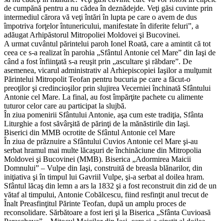
de cumpănă pentru a nu cădea în deznădejde. Veţi găsi cuvinte prin
intermediul cărora vă veţi întări în lupta pe care o avem de dus
împotriva forţelor întunericului, manifestate în diferite feluri”, a
adăugat Arhipăstorul Mitropoliei Moldovei şi Bucovinei.
A urmat cuvântul părintelui paroh Ionel Roată, care a amintit că tot
ceea ce s-a realizat în parohia „Sfântul Antonie cel Mare” din Iaşi de
când a fost înfiinţată s-a reuşit prin „ascultare şi răbdare”. De
asemenea, vicarul administrativ al Arhiepiscopiei Iaşilor a mulţumit
Părintelui Mitropolit Teofan pentru bucuria pe care a făcut-o
preoţilor şi credincioşilor prin slujirea Vecerniei închinată Sfântului
Antonie cel Mare. La final, au fost împărţite pachete cu alimente
tuturor celor care au participat la slujbă.
În ziua pomenirii Sfântului Antonie, aşa cum este tradiţia, Sfânta
Liturghie a fost săvârşită de părinţi de la mănăstirile din Iaşi.
Biserici din MMB ocrotite de Sfântul Antonie cel Mare
În ziua de prăznuire a Sfântului Cuvios Antonie cel Mare şi-au
serbat hramul mai multe lăcaşuri de închinăciune din Mitropolia
Moldovei şi Bucovinei (MMB). Biserica „Adormirea Maicii
Domnului” – Vulpe din Iaşi, construită de breasla blănarilor, din
iniţiativa şi în timpul lui Gavriil Vulpe, şi-a serbat al doilea hram.
Sfântul lăcaş din lemn a ars la 1832 şi a fost reconstruit din zid de un
vătaf al timpului, Antonie Cobălcescu, fiind resfinţit anul trecut de
Înalt Preasfinţitul Părinte Teofan, după un amplu proces de
reconsolidare. Sărbătoare a fost ieri şi la Biserica „Sfânta Cuvioasă