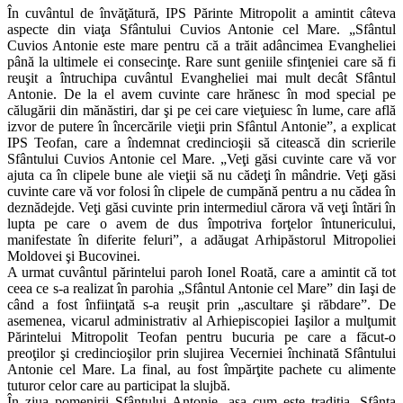
În cuvântul de învăţătură, IPS Părinte Mitropolit a amintit câteva
aspecte din viaţa Sfântului Cuvios Antonie cel Mare. „Sfântul
Cuvios Antonie este mare pentru că a trăit adâncimea Evangheliei
până la ultimele ei consecinţe. Rare sunt geniile sfinţeniei care să fi
reuşit a întruchipa cuvântul Evangheliei mai mult decât Sfântul
Antonie. De la el avem cuvinte care hrănesc în mod special pe
călugării din mănăstiri, dar şi pe cei care vieţuiesc în lume, care află
izvor de putere în încercările vieţii prin Sfântul Antonie”, a explicat
IPS Teofan, care a îndemnat credincioşii să citească din scrierile
Sfântului Cuvios Antonie cel Mare. „Veţi găsi cuvinte care vă vor
ajuta ca în clipele bune ale vieţii să nu cădeţi în mândrie. Veţi găsi
cuvinte care vă vor folosi în clipele de cumpănă pentru a nu cădea în
deznădejde. Veţi găsi cuvinte prin intermediul cărora vă veţi întări în
lupta pe care o avem de dus împotriva forţelor întunericului,
manifestate în diferite feluri”, a adăugat Arhipăstorul Mitropoliei
Moldovei şi Bucovinei.
A urmat cuvântul părintelui paroh Ionel Roată, care a amintit că tot
ceea ce s-a realizat în parohia „Sfântul Antonie cel Mare” din Iaşi de
când a fost înfiinţată s-a reuşit prin „ascultare şi răbdare”. De
asemenea, vicarul administrativ al Arhiepiscopiei Iaşilor a mulţumit
Părintelui Mitropolit Teofan pentru bucuria pe care a făcut-o
preoţilor şi credincioşilor prin slujirea Vecerniei închinată Sfântului
Antonie cel Mare. La final, au fost împărţite pachete cu alimente
tuturor celor care au participat la slujbă.
În ziua pomenirii Sfântului Antonie, aşa cum este tradiţia, Sfânta