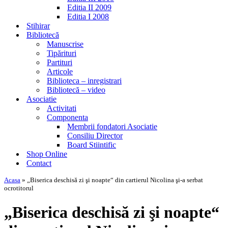
Editia II 2009
Editia I 2008
Stihirar
Bibliotecă
Manuscrise
Tipărituri
Partituri
Articole
Biblioteca – inregistrari
Bibliotecă – video
Asociatie
Activitati
Componenta
Membrii fondatori Asociatie
Consiliu Director
Board Stiintific
Shop Online
Contact
Acasa
»
„Biserica deschisă zi şi noapte“ din cartierul Nicolina şi-a serbat
ocrotitorul
„Biserica deschisă zi şi noapte“