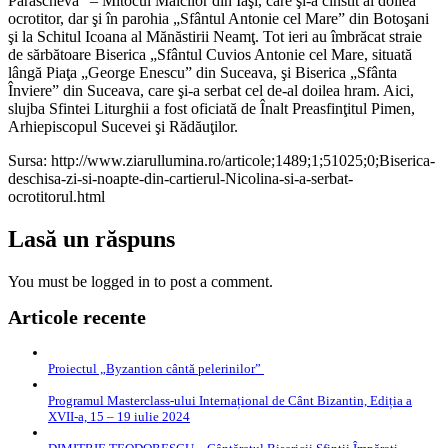
Parascheva” – Mitocul Maicilor din Iaşi, care şi-a cinstit al doilea
ocrotitor, dar şi în parohia „Sfântul Antonie cel Mare” din Botoşani
şi la Schitul Icoana al Mănăstirii Neamţ. Tot ieri au îmbrăcat straie
de sărbătoare Biserica „Sfântul Cuvios Antonie cel Mare, situată
lângă Piaţa „George Enescu” din Suceava, şi Biserica „Sfânta
Înviere” din Suceava, care şi-a serbat cel de-al doilea hram. Aici,
slujba Sfintei Liturghii a fost oficiată de Înalt Preasfinţitul Pimen,
Arhiepiscopul Sucevei şi Rădăuţilor.
Sursa: http://www.ziarullumina.ro/articole;1489;1;51025;0;Biserica-
deschisa-zi-si-noapte-din-cartierul-Nicolina-si-a-serbat-
ocrotitorul.html
Lasă un răspuns
You must be logged in to post a comment.
Articole recente
Proiectul „Byzantion cântă pelerinilor”
Programul Masterclass-ului Internațional de Cânt Bizantin, Ediția a
XVII-a, 15 – 19 iulie 2024