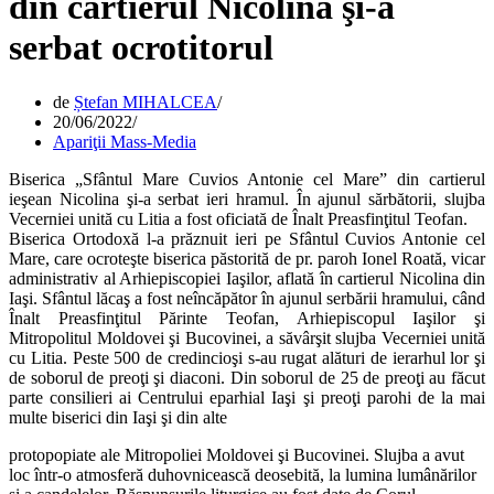
din cartierul Nicolina şi-a
serbat ocrotitorul
de
Ștefan MIHALCEA
20/06/2022
Apariţii Mass-Media
Biserica „Sfântul Mare Cuvios Antonie cel Mare” din cartierul
ieşean Nicolina şi-a serbat ieri hramul. În ajunul sărbătorii, slujba
Vecerniei unită cu Litia a fost oficiată de Înalt Preasfinţitul Teofan.
Biserica Ortodoxă l-a prăznuit ieri pe Sfântul Cuvios Antonie cel
Mare, care ocroteşte biserica păstorită de pr. paroh Ionel Roată, vicar
administrativ al Arhiepiscopiei Iaşilor, aflată în cartierul Nicolina din
Iaşi. Sfântul lăcaş a fost neîncăpător în ajunul serbării hramului, când
Înalt Preasfinţitul Părinte Teofan, Arhiepiscopul Iaşilor şi
Mitropolitul Moldovei şi Bucovinei, a săvârşit slujba Vecerniei unită
cu Litia. Peste 500 de credincioşi s-au rugat alături de ierarhul lor şi
de soborul de preoţi şi diaconi. Din soborul de 25 de preoţi au făcut
parte consilieri ai Centrului eparhial Iaşi şi preoţi parohi de la mai
multe biserici din Iaşi şi din alte
protopopiate ale Mitropoliei Moldovei şi Bucovinei. Slujba a avut
loc într-o atmosferă duhovnicească deosebită, la lumina lumânărilor