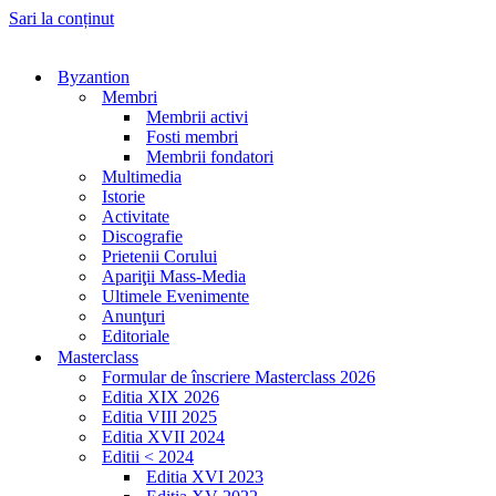
Sari la conținut
Byzantion
Membri
Membrii activi
Fosti membri
Membrii fondatori
Multimedia
Istorie
Activitate
Discografie
Prietenii Corului
Apariţii Mass-Media
Ultimele Evenimente
Anunţuri
Editoriale
Masterclass
Formular de înscriere Masterclass 2026
Editia XIX 2026
Editia VIII 2025
Editia XVII 2024
Editii < 2024
Editia XVI 2023