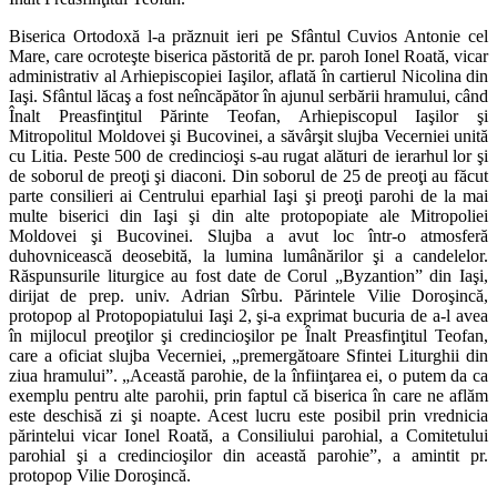
Biserica Ortodoxă l-a prăznuit ieri pe Sfântul Cuvios Antonie cel
Mare, care ocroteşte biserica păstorită de pr. paroh Ionel Roată, vicar
administrativ al Arhiepiscopiei Iaşilor, aflată în cartierul Nicolina din
Iaşi. Sfântul lăcaş a fost neîncăpător în ajunul serbării hramului, când
Înalt Preasfinţitul Părinte Teofan, Arhiepiscopul Iaşilor şi
Mitropolitul Moldovei şi Bucovinei, a săvârşit slujba Vecerniei unită
cu Litia. Peste 500 de credincioşi s-au rugat alături de ierarhul lor şi
de soborul de preoţi şi diaconi. Din soborul de 25 de preoţi au făcut
parte consilieri ai Centrului eparhial Iaşi şi preoţi parohi de la mai
multe biserici din Iaşi şi din alte protopopiate ale Mitropoliei
Moldovei şi Bucovinei. Slujba a avut loc într-o atmosferă
duhovnicească deosebită, la lumina lumânărilor şi a candelelor.
Răspunsurile liturgice au fost date de Corul „Byzantion” din Iaşi,
dirijat de prep. univ. Adrian Sîrbu. Părintele Vilie Doroşincă,
protopop al Protopopiatului Iaşi 2, şi-a exprimat bucuria de a-l avea
în mijlocul preoţilor şi credincioşilor pe Înalt Preasfinţitul Teofan,
care a oficiat slujba Vecerniei, „premergătoare Sfintei Liturghii din
ziua hramului”. „Această parohie, de la înfiinţarea ei, o putem da ca
exemplu pentru alte parohii, prin faptul că biserica în care ne aflăm
este deschisă zi şi noapte. Acest lucru este posibil prin vrednicia
părintelui vicar Ionel Roată, a Consiliului parohial, a Comitetului
parohial şi a credincioşilor din această parohie”, a amintit pr.
protopop Vilie Doroşincă.