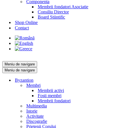
Componenta
Membrii fondatori Asociatie
Consiliu Director
Board Stiintific
Shop Online
Contact
Meniu de navigare
Meniu de navigare
Byzantion
Membri
Membrii activi
Fosti membri
Membrii fondatori
Multimedia
Istorie
Activitate
Discografie
Prietenii Corului