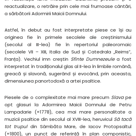
reactualizare, o retrăire prin cele mai frumoase cântări,
a sărbătorii Adormirii Maicii Domnului.
Astfel, în debut au fost interpretate piese ce își au
originea fie în primele secolele ale creștinismului
(secolul al III-lea) fie în repertoriul paleoromaic
(secolele VII – XIII, Italia de Sud și Catedrala „Reims”,
Franța). Vechiul imn creștin
Sfinte Dumnezeule
a fost
interpretat în tradiționalul glas al II-lea în limbile română,
greacă și slavonă, sugerând și evocând, prin aceasta,
dimensiunea panortodoxă a artei psaltice.
Piesele de o complexitate mai mare precum
Slava
pe
opt glasuri la Adormirea Maicii Domnului de Petru
Lampadarie (+1778), cea mai mare personalitate a
muzicii psaltice din secolul al XVIII-lea, heruvicul
Să tacă
tot trupul
din Sâmbăta Mare, de Iacov Protopsaltul
(+1800), un punct de referință în plan componistic,