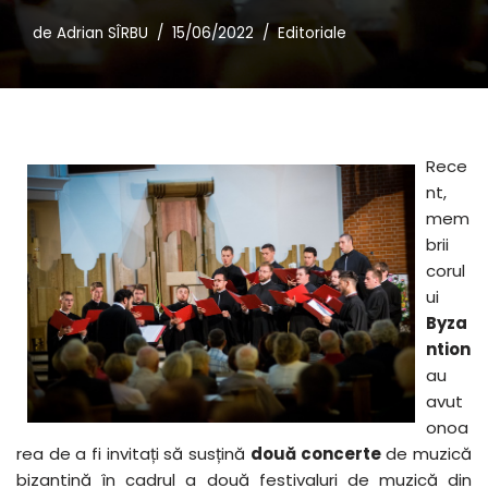
de
Adrian SÎRBU
15/06/2022
Editoriale
Rece
nt,
mem
brii
corul
ui
Byza
ntion
au
avut
onoa
rea de a fi invitați să susțină
două concerte
de muzică
bizantină în cadrul a două festivaluri de muzică din