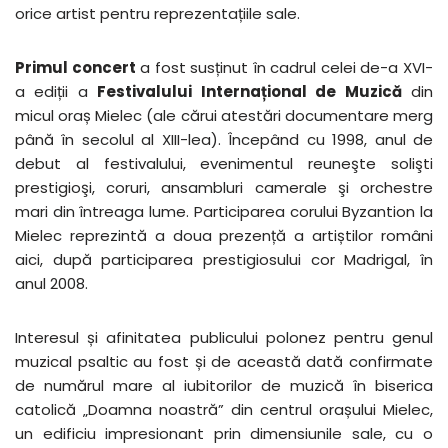
orice artist pentru reprezentațiile sale.
Primul concert
a fost susținut în cadrul celei de-a XVI-
a ediții a
Festivalului Internațional de Muzică
din
micul oraș Mielec (ale cărui atestări documentare merg
până în secolul al XIII-lea). Începând cu 1998, anul de
debut al festivalului, evenimentul reuneşte solişti
prestigioşi, coruri, ansambluri camerale şi orchestre
mari din întreaga lume. Participarea corului Byzantion la
Mielec reprezintă a doua prezență a artiștilor români
aici, după participarea prestigiosului cor Madrigal, în
anul 2008.
Interesul și afinitatea publicului polonez pentru genul
muzical psaltic au fost și de această dată confirmate
de numărul mare al iubitorilor de muzică în biserica
catolică „Doamna noastră” din centrul orașului Mielec,
un edificiu impresionant prin dimensiunile sale, cu o