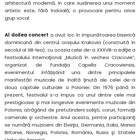
arhitectură modernă, în care susținerea unui moment
artistic este, fără îndoială, o provocare pentru orice
grup vocal.
Al doilea concert
a avut loc în impunătoarea biserică
dominicană din centrul orașului Krakovia (construită în
secolul al XIII-lea), cu ocazia celei de-a XXXVIII-a ediţie a
Festivalului Internaţional „Muzică în vechea Cracovie”,
organizat de Fundaţia Capella Cracoviensis,
evenimentul înfățișând una dintre principalele
manifestări muzicale de înaltă ţinută ale celei de-a
doua capitale culturale a Poloniei. Din 1976 până în
prezent, festivalul s-a impus ca unul dintre cele mai
prestigioase şi mai longevive evenimente muzicale din
Polonia, atrăgând de pretutindeni solişti, coruri, formaţii
camerale şi orchestre. Anul acesta, printre participanţi
se numără muzicieni din Elveţia, Germania, Italia, Marea
Britanie, Norvegia, Polonia, România, Rusia şi Statele
Unite ale Americii.