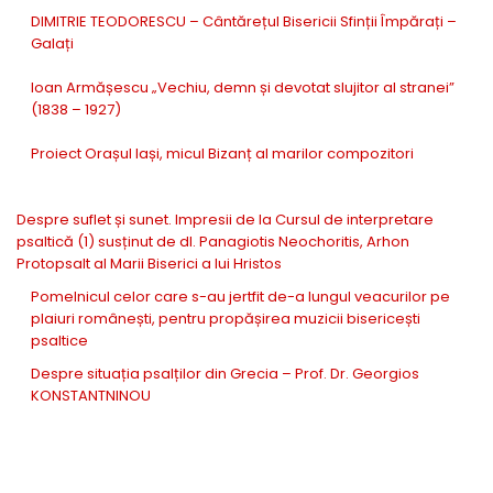
DIMITRIE TEODORESCU – Cântărețul Bisericii Sfinții Împărați –
Galați
Ioan Armășescu „Vechiu, demn și devotat slujitor al stranei”
(1838 – 1927)
Proiect Orașul Iași, micul Bizanț al marilor compozitori
Despre suflet și sunet. Impresii de la Cursul de interpretare
psaltică (1) susținut de dl. Panagiotis Neochoritis, Arhon
Protopsalt al Marii Biserici a lui Hristos
Pomelnicul celor care s-au jertfit de-a lungul veacurilor pe
plaiuri românești, pentru propășirea muzicii bisericești
psaltice
Despre situația psalților din Grecia – Prof. Dr. Georgios
KONSTANTNINOU