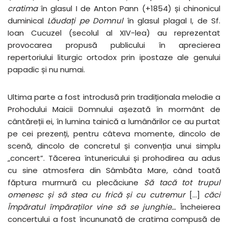
cratima
în glasul I de Anton Pann (+1854) și chinonicul
duminical
Lăudați pe Domnul
în glasul plagal I, de Sf.
Ioan Cucuzel (secolul al XIV-lea) au reprezentat
provocarea propusă publicului în aprecierea
repertoriului liturgic ortodox prin ipostaze ale genului
papadic și nu numai.
Ultima parte a fost introdusă prin tradiționala melodie a
Prohodului Maicii Domnului așezată în mormânt de
cântăreții ei, în lumina tainică a lumânărilor ce au purtat
pe cei prezenți, pentru câteva momente, dincolo de
scenă, dincolo de concretul și convenția unui simplu
„concert”. Tăcerea întunericului și prohodirea au adus
cu sine atmosfera din Sâmbăta Mare, când toată
făptura murmură cu plecăciune
Să tacă tot trupul
omenesc și să stea cu frică și cu cutremur
[…]
c
ăci
Împăratul împăraților vine să se junghie…
Încheierea
concertului a fost încununată de cratima compusă de