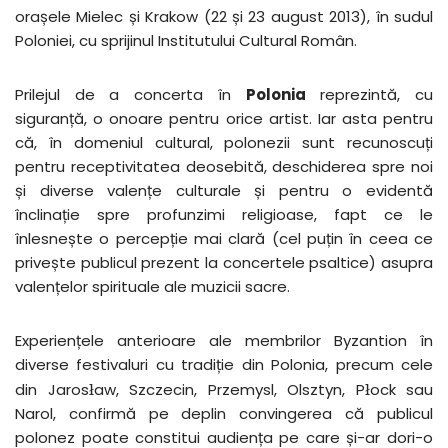
orașele Mielec și Krakow (22 și 23 august 2013), în sudul
Poloniei, cu sprijinul Institutului Cultural Român.
Prilejul de a concerta în
Polonia
reprezintă, cu
siguranță, o onoare pentru orice artist. Iar asta pentru
că, în domeniul cultural, polonezii sunt recunoscuți
pentru receptivitatea deosebită, deschiderea spre noi
și diverse valențe culturale și pentru o evidentă
înclinație spre profunzimi religioase, fapt ce le
înlesnește o percepție mai clară (cel puțin în ceea ce
privește publicul prezent la concertele psaltice) asupra
valențelor spirituale ale muzicii sacre.
Experiențele anterioare ale membrilor Byzantion în
diverse festivaluri cu tradiție din Polonia, precum cele
din Jaros
ł
aw, Szczecin, Przemysl, Olsztyn, P
ł
ock sau
Narol, confirmă pe deplin convingerea că publicul
polonez poate constitui audiența pe care și-ar dori-o