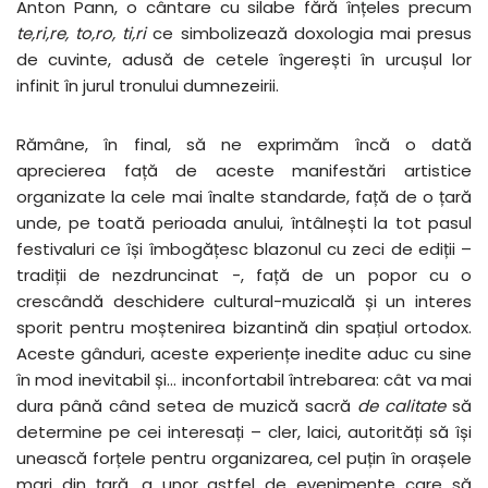
Anton Pann, o cântare cu silabe fără înțeles precum
te,ri,re, to,ro, ti,ri
ce simbolizează doxologia mai presus
de cuvinte, adusă de cetele îngerești în urcușul lor
infinit în jurul tronului dumnezeirii.
Rămâne, în final, să ne exprimăm încă o dată
aprecierea față de aceste manifestări artistice
organizate la cele mai înalte standarde, față de o țară
unde, pe toată perioada anului, întâlnești la tot pasul
festivaluri ce își îmbogățesc blazonul cu zeci de ediții –
tradiții de nezdruncinat -, față de un popor cu o
crescândă deschidere cultural-muzicală și un interes
sporit pentru moștenirea bizantină din spațiul ortodox.
Aceste gânduri, aceste experiențe inedite aduc cu sine
în mod inevitabil și… inconfortabil întrebarea: cât va mai
dura până când setea de muzică sacră
de calitate
să
determine pe cei interesați – cler, laici, autorități să își
unească forțele pentru organizarea, cel puțin în orașele
mari din țară, a unor astfel de evenimente care să