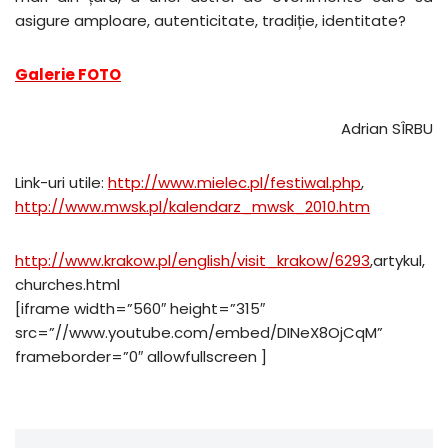
asigure amploare, autenticitate, tradiție, identitate?
Galerie FOTO
Adrian SÎRBU
Link-uri utile:
http://www.mielec.pl/festiwal.php
,
http://www.mwsk.pl/kalendarz_mwsk_2010.htm
http://www.krakow.pl/english/visit_krakow/6293
,artykul,
churches.html
[iframe width=”560″ height=”315″
src=”//www.youtube.com/embed/DINeX8OjCqM”
frameborder=”0″ allowfullscreen ]