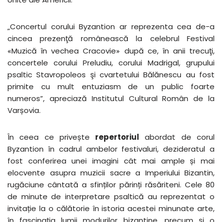
„Concertul corului Byzantion ar reprezenta cea de-a
cincea prezenţă românească la celebrul Festival
«
Muzică în vechea Cracovie
»
după ce, în anii trecuţi,
concertele corului Preludiu, corului Madrigal, grupului
psaltic Stavropoleos şi cvartetului Bălănescu au fost
primite cu mult entuziasm de un public foarte
numeros”, apreciază Institutul Cultural Român de la
Varșovia.
În ceea ce privește
repertoriul
abordat de corul
Byzantion în cadrul ambelor festivaluri, dezideratul a
fost conferirea unei imagini cât mai ample și mai
elocvente asupra muzicii sacre a Imperiului Bizantin,
rugăciune cântată a sfinților părinți răsăriteni. Cele 80
de minute de interpretare psaltică au reprezentat o
invitație la o călătorie în istoria acestei minunate arte,
în fascinația lumii modurilor bizantine, precum și o