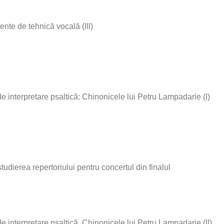
nte de tehnică vocală (III)
 interpretare psaltică: Chinonicele lui Petru Lampadarie (I)
tudierea repertoriului pentru concertul din finalul
 interpretare psaltică. Chinonicele lui Petru Lampadarie (II)