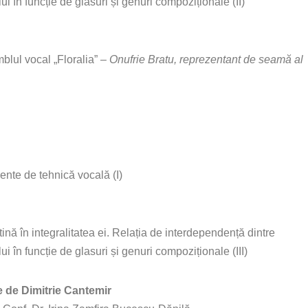
lui în funcție de glasuri și genuri compoziționale (II)
blul vocal „Floralia” –
Onufrie Bratu, reprezentant de seamă al
nte de tehnică vocală (I)
nă în integralitatea ei. Relația de interdependență dintre
ui în funcție de glasuri și genuri compoziționale (III)
e de Dimitrie Cantemir