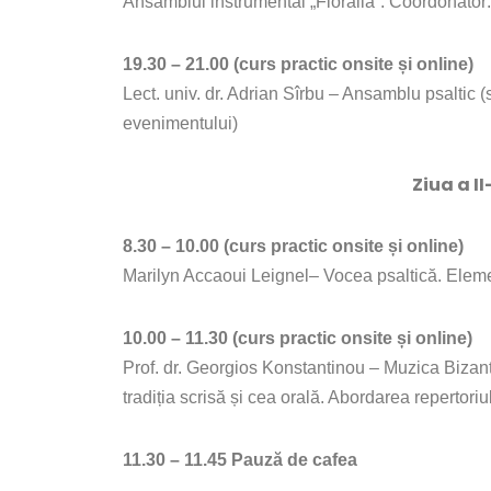
Ansamblul instrumental „Floralia”. Coordonator:
19.30 – 21.00 (curs practic onsite și online)
Lect. univ. dr. Adrian Sîrbu – Ansamblu psaltic (s
evenimentului)
Ziua a I
8.30 – 10.00 (curs practic onsite și online)
Marilyn Accaoui Leignel– Vocea psaltică. Elemen
10.00 – 11.30
(curs practic onsite și online)
Prof. dr. Georgios Konstantinou – Muzica Bizanti
tradiția scrisă și cea orală. Abordarea repertoriu
11.30 – 11.45 Pauză de cafea