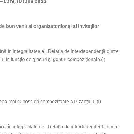
– Luni, 10 iulie 2023
e bun venit al organizatorilor și al invitaților
nă în integralitatea ei. Relația de interdependență dintre
lui în funcție de glasuri și genuri compoziționale (I)
 cea mai cunoscută compozitoare a Bizanțului (I)
nă în integralitatea ei. Relația de interdependență dintre