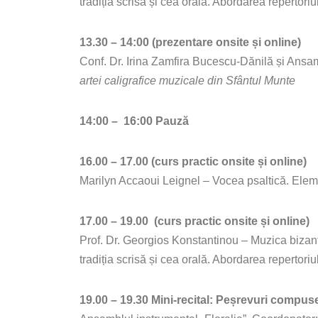
tradiția scrisă și cea orală. Abordarea repertoriu
13.30 – 14:00 (prezentare onsite și online)
Conf. Dr. Irina Zamfira Bucescu-Dănilă și Ansam
artei caligrafice muzicale din Sfântul Munte
14:00 – 16:00 Pauză
16.00 – 17.00 (curs practic onsite și online)
Marilyn Accaoui Leignel – Vocea psaltică. Eleme
17.00 – 19.00 (curs practic onsite și online)
Prof. Dr. Georgios Konstantinou – Muzica bizanti
tradiția scrisă și cea orală. Abordarea repertoriul
19.00 – 19.30 Mini-recital: Peșrevuri compus