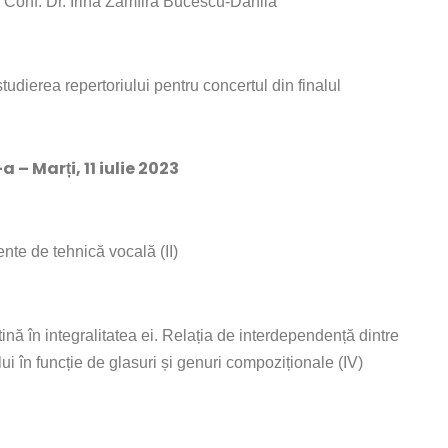
 Conf. Dr. Irina Zamfira Bucescu-Dănilă
tudierea repertoriului pentru concertul din finalul
I-a
– Marți, 11 iulie 2023
te de tehnică vocală (II)
nă în integralitatea ei. Relația de interdependență dintre
lui în funcție de glasuri și genuri compoziționale (IV)