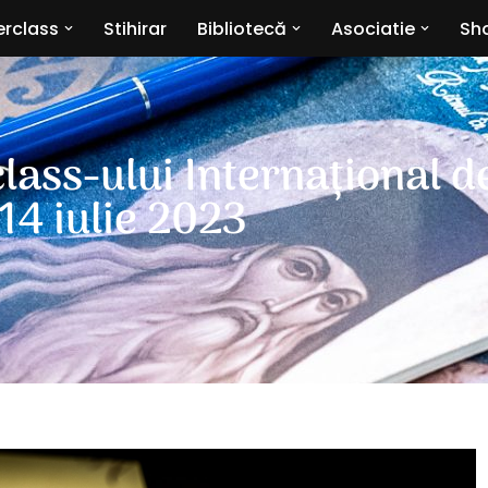
rclass
Stihirar
Bibliotecă
Asociatie
Sho
ass-ului Internațional de
 14 iulie 2023