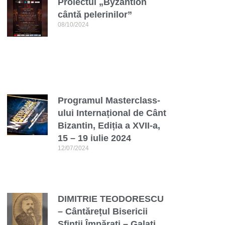
Proiectul „Byzantion
cântă pelerinilor”
08/10/2024
Programul Masterclass-
ului Internațional de Cânt
Bizantin, Ediția a XVII-a,
15 – 19 iulie 2024
12/07/2024
DIMITRIE TEODORESCU
– Cântărețul Bisericii
Sfinții Împărați – Galați