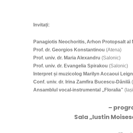
Invitați:
Panagiotis Neochoritis, Arhon Protopsalt al M
Prof. dr. Georgios Konstantinou
(Atena)
Prof. univ. dr. Maria Alexandru
(Salonic)
Prof. univ. dr. Evangelia Spirakou
(Salonic)
Interpret
și muzicolog Marilyn Accaoui Leig
Conf. univ. dr. Irina Zamfira Bucescu-Dănilă
Ansamblul vocal-instrumental „Floralia”
(Iaș
– progra
Sala „Iustin Moise