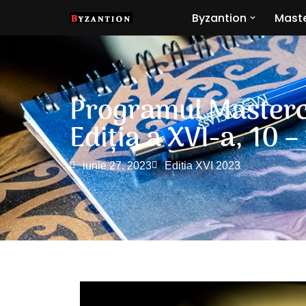
Byzantion
Maste
Sari
la
conținut
Programul Mastercl
Ediția a XVI-a, 10 –
iunie 27, 2023
Editia XVI 2023