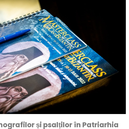
grafilor și psalților
în Patriarhia