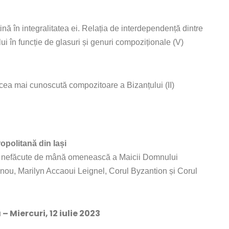
nă în integralitatea ei. Relația de interdependență dintre
lui în funcție de glasuri și genuri compoziționale (V)
 cea mai cunoscută compozitoare a Bizanțului (II)
ropolitană din Iași
nei nefăcute de mână omenească a Maicii Domnului
inou, Marilyn Accaoui Leignel, Corul Byzantion și Corul
a
– Miercuri, 12 iulie 2023