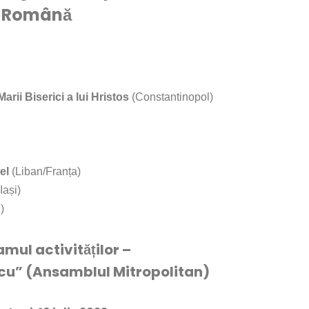
Română
arii Biserici a lui Hristos
(Constantinopol)
nel
(Liban/Franța)
(Iași)
i)
mul activităților –
scu” (Ansamblul Mitropolitan)