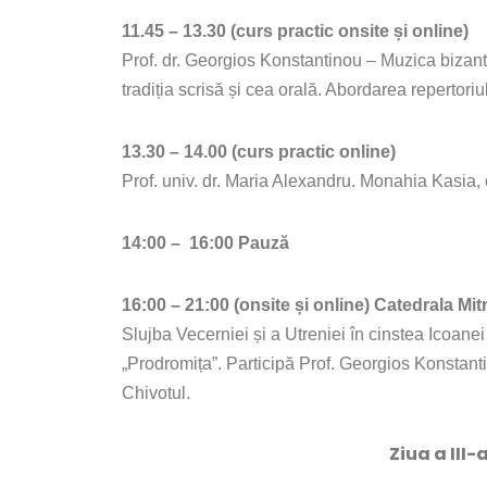
11.45 – 13.30 (curs practic onsite și online)
Prof. dr. Georgios Konstantinou – Muzica bizanti
tradiția scrisă și cea orală. Abordarea repertoriu
13.30 – 14.00 (curs practic online)
Prof. univ. dr. Maria Alexandru. Monahia Kasia,
14:00 – 16:00 Pauză
16:00 – 21:00 (onsite și online) Catedrala Mit
Slujba Vecerniei și a Utreniei în cinstea Icoa
„Prodromița”. Participă Prof. Georgios Konstant
Chivotul.
Ziua a III-