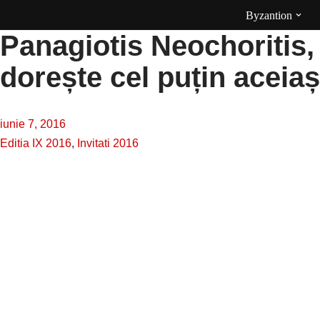
Byzantion
Panagiotis Neochoritis, i
Sari
la
dorește cel puțin aceiaș
conținut
iunie 7, 2016
Editia IX 2016
,
Invitati 2016