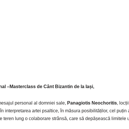
ional –Masterclass de Cânt Bizantin de la Iași,
 mesajul personal al domniei sale,
Panagiotis Neochoritis
, locț
n interpretarea artei psaltice, în măsura posibilităților, cel puțin 
e teren lung o colaborare strânsă, care să depășească limitele 