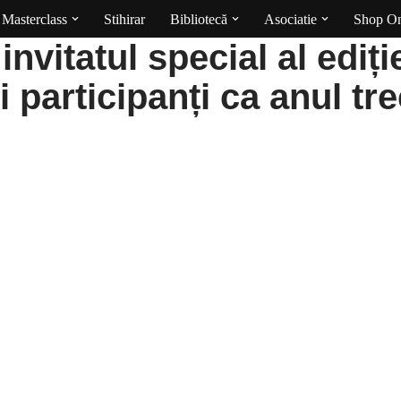
Masterclass
Stihirar
Bibliotecă
Asociatie
Shop On
nvitatul special al ediți
i participanți ca anul tr