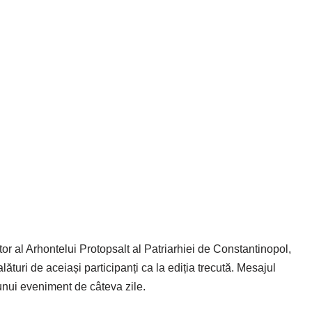
iitor al Arhontelui Protopsalt al Patriarhiei de Constantinopol,
alături de aceiași participanți ca la ediția trecută. Mesajul
unui eveniment de câteva zile.