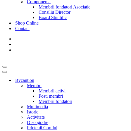
Componenta
Membrii fondatori Asociatie
Consiliu Director
Board Stiintific
Shop Online
Contact
Meniu
de
Meniu
navigare
de
Byzantion
navigare
Membri
Membrii activi
Fosti membri
Membrii fondatori
Multimedia
Istorie
Activitate
Discografie
Prietenii Corului