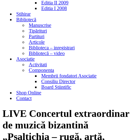
Editia II 2009
Editia I 2008
Stihirar
Bibliotecă
Manuscrise
Tipărituri
Partituri
Articole
Biblioteca – inregistrari
Bibliotecă – video
Asociatie
Activitati
Componenta
Membrii fondatori Asociatie
Consiliu Director
Board Stiintific
Shop Online
Contact
LIVE Concertul extraordinar
de muzică bizantină
„Psaltichia – rugă, artă,