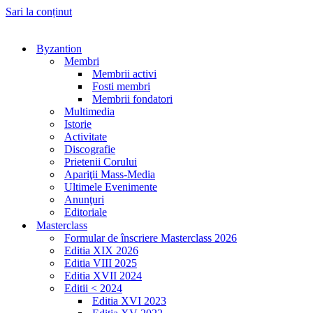
Sari la conținut
Byzantion
Membri
Membrii activi
Fosti membri
Membrii fondatori
Multimedia
Istorie
Activitate
Discografie
Prietenii Corului
Apariţii Mass-Media
Ultimele Evenimente
Anunţuri
Editoriale
Masterclass
Formular de înscriere Masterclass 2026
Editia XIX 2026
Editia VIII 2025
Editia XVII 2024
Editii < 2024
Editia XVI 2023