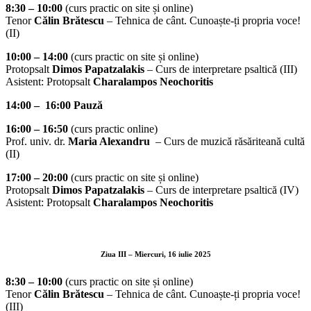
8:30 – 10:00
(curs practic on site și online)
Tenor
Călin Brătescu
– Tehnica de cânt. Cunoaște-ți propria voce!
(II)
10:00 – 14:00
(curs practic on site și online)
Protopsalt
Dimos Papatzalakis
– Curs de interpretare psaltică (III)
Asistent: Protopsalt
Charalampos Neochoritis
14:00 – 16:00 Pauză
16:00 – 16:50
(curs practic online)
Prof. univ. dr.
Maria Alexandru
– Curs de muzică răsăriteană cultă
(II)
17:00 – 20:00
(curs practic on site și online)
Protopsalt
Dimos Papatzalakis
– Curs de interpretare psaltică (IV)
Asistent: Protopsalt
Charalampos Neochoritis
Ziua III
– Miercuri, 16 iulie 2025
8:30 – 10:00
(curs practic on site și online)
Tenor
Călin Brătescu
– Tehnica de cânt. Cunoaște-ți propria voce!
(III)