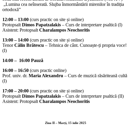
„Lumina cea neînserată. Slujba înmormântării mirenilor în tradiția
ortodoxă”
12:00 – 13:00
(curs practic on site și online)
Protopsalt
Dimos Papatzalakis
– Curs de interpretare psaltică (I)
Asistent: Protopsalt
Charalampos Neochoritis
13:00 – 14:00
(curs practic on site și online)
Tenor
Călin Brătescu
– Tehnica de cânt. Cunoaște-ți propria voce!
(I)
14:00 – 16:00 Pauză
16:00 – 16:50
(curs practic online)
Prof. univ. dr.
Maria Alexandru
– Curs de muzică răsăriteană cultă
(I)
17:00 – 20:00
(curs practic on site și online)
Protopsalt
Dimos Papatzalakis
– Curs de interpretare psaltică (II)
Asistent: Protopsalt
Charalampos Neochoritis
Ziua II
– Marți, 15 iulie 2025