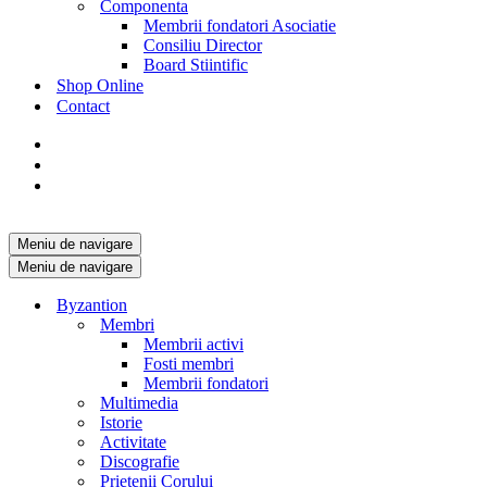
Componenta
Membrii fondatori Asociatie
Consiliu Director
Board Stiintific
Shop Online
Contact
Meniu de navigare
Meniu de navigare
Byzantion
Membri
Membrii activi
Fosti membri
Membrii fondatori
Multimedia
Istorie
Activitate
Discografie
Prietenii Corului