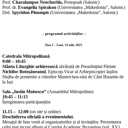
Prof.
Charalampos Neochoritis,
Protopsalt (Salonic)
Prof. dr.
Evangelia Spirakou
(Universitatea „Makedonia”, Salonic)
Drd.
Spyridon Ploumpis
(Universitatea „Makedonia”, Salonic)
– programul activităților –
Ziua I
– Luni, 14 iulie 2025
Catedrala Mitropolitană
9:00 – 10:45
Sfânta Liturghie arhierească
săvârșită de Preasfințitul Părinte
Nichifor Botoșăneanul
, Episcop-Vicar al Arhiepiscopiei Iașilor.
Slujba de pomenire a ctitorilor Masterclass-ului de Cânt Bizantin de
la Iași
Sala „Iustin Moisescu”
(Ansamblul Mitropolitan)
10:45 – 11:15
Înregistrarea participanților
11.15 – 12:00
(on site și online)
Deschiderea oficială a evenimentului.
Mesajul de bun venit al organizatorilor și al invitaților. Prezentarea
celui mai recent album al Corului Academic Byzantion (vol. XV)