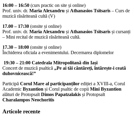
16:00 – 16:50
(curs practic on site și online)
Prof. univ. dr.
Maria Alexandru
și
Athanasios Tsitsaris
– Curs de
muzică răsăriteană cultă (V)
17.00 – 17:30
(onsite și online)
Prof. univ. dr.
Maria Alexandru
și
Athanasios Tsitsaris
și cursanți
– Mini recital de muzică răsăriteană cultă.
17.30 – 18:00
(onsite și online)
Închiderea oficiala a evenimentului. Decernarea diplomelor
19:30 – 21:00 Catedrala Mitropolitană din Iași
Concert de muzică psaltică
„Pe ai tăi cântăreți, întărește-i ceată
duhovnicească!”
Participă
Corul Mare al participanților
ediției a XVIII-a, Corul
Academic
Byzantion
și Corul psaltic de copii
Mini Byzantion
alături de Protopsalt
Dimos Papatzalakis
și Protopsalt
Charalampos Neochoritis
Articole recente