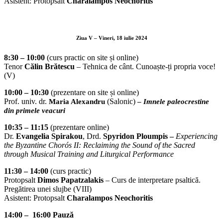
Asistent: Protopsalt
Charalampos Neochoritis
Ziua V – Vineri, 18 iulie 2024
8:30 – 10
:
00
(curs practic on site și online)
Tenor
Călin Brătescu
– Tehnica de cânt. Cunoaște-ți propria voce!
(V)
10:00 – 10:30
(prezentare on site și online)
Prof. univ. dr.
(Salonic)
Maria Alexandru
–
Imnele paleocrestine
din primele veacuri
10:35 – 11:15
(prezentare online)
Dr.
Evangelia Spirakou
, Drd.
Spyridon Ploumpis
–
Experiencing
the Byzantine Chorós II: Reclaiming the Sound of the Sacred
through Musical Training and Liturgical Performance
11:30 – 14:00
(curs practic)
Protopsalt
Dimos Papatzalakis
– Curs de interpretare psaltică.
Pregătirea unei slujbe (VIII)
Asistent: Protopsalt
Charalampos Neochoritis
14:00 – 16:00 Pauză