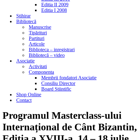
Editia II 2009
Editia I 2008
Stihirar
Bibliotecă
Manuscrise
Tipărituri
Partituri
Articole
Biblioteca – inregistrari
Bibliotecă – video
Asociatie
Activitati
Componenta
Membrii fondatori Asociatie
Consiliu Director
Board Stiintific
Shop Online
Contact
Programul Masterclass-ului
Internațional de Cânt Bizantin,
Ediția a XVIII-a, 14 – 18 iulie