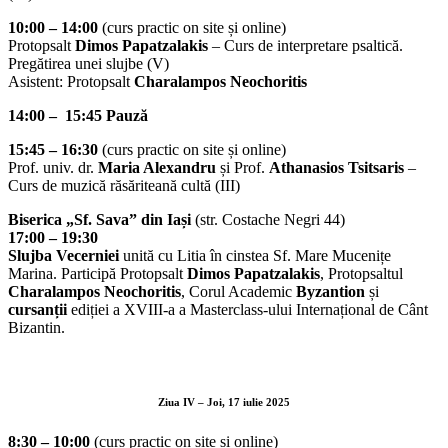
10:00 – 14:00
(curs practic on site și online)
Protopsalt
Dimos Papatzalakis
– Curs de interpretare psaltică.
Pregătirea unei slujbe (V)
Asistent: Protopsalt
Charalampos Neochoritis
14:00 – 15:45 Pauză
15:45 – 16:30
(curs practic on site și online)
Prof. univ. dr.
Maria Alexandru
și Prof.
Athanasios Tsitsaris
–
Curs de muzică răsăriteană cultă (III)
Biserica „Sf. Sava” din Iași
(str. Costache Negri 44)
17:00 – 19:30
Slujba Vecerniei
unită cu Litia în cinstea Sf. Mare Mucenițe
Marina. Participă Protopsalt
Dimos Papatzalakis
, Protopsaltul
Charalampos Neochoritis
, Corul Academic
Byzantion
și
cursanții
ediției a XVIII-a a Masterclass-ului Internațional de Cânt
Bizantin.
Ziua IV
– Joi, 17 iulie 2025
8:30 – 10:00
(curs practic on site și online)