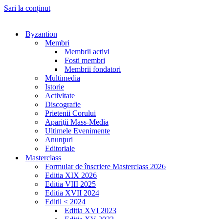
Sari la conținut
Byzantion
Membri
Membrii activi
Fosti membri
Membrii fondatori
Multimedia
Istorie
Activitate
Discografie
Prietenii Corului
Apariţii Mass-Media
Ultimele Evenimente
Anunţuri
Editoriale
Masterclass
Formular de înscriere Masterclass 2026
Editia XIX 2026
Editia VIII 2025
Editia XVII 2024
Editii < 2024
Editia XVI 2023