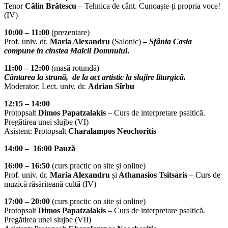
Tenor
Călin Brătescu
– Tehnica de cânt. Cunoaște-ți propria voce!
(IV)
10:00 – 11:00
(prezentare)
Prof. univ. dr.
Maria Alexandru
(Salonic)
–
Sfânta Casia
compune in cinstea Maicii Domnului
.
11:00 – 12:00
(masă rotundă)
Cântarea la strană, de la act artistic la slujire liturgică.
Moderator: Lect. univ. dr.
Adrian Sîrbu
12:15 – 14:00
Protopsalt
Dimos Papatzalakis
– Curs de interpretare psaltică.
Pregătirea unei slujbe (VI)
Asistent: Protopsalt
Charalampos Neochoritis
14:00 – 16:00 Pauză
16:00 – 16:50
(curs practic on site și online)
Prof. univ. dr.
Maria Alexandru
și
Athanasios Tsitsaris
– Curs de
muzică răsăriteană cultă (IV)
17:00 – 20:00
(curs practic on site și online)
Protopsalt
Dimos Papatzalakis
– Curs de interpretare psaltică.
Pregătirea unei slujbe (VII)