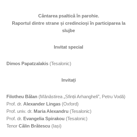
Cântarea psaltică în parohie.
Raportul dintre strane și credincioși în participarea la
slujbe
Invitat special
Dimos Papatzalakis
(Tesalonic)
Invitați
Filotheu Bălan
(Mănăstirea „Sfinții Arhangheli”, Petru Vodă)
Prof. dr.
Alexander Lingas
(Oxford)
Prof. univ. dr.
Maria Alexandru
(Tesalonic)
Prof. dr.
Evangelia Spirakou
(Tesalonic)
Tenor
Călin Brătescu
(Iași)