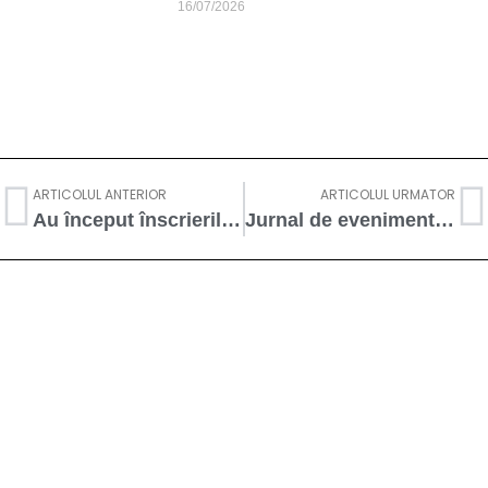
16/07/2026
ARTICOLUL ANTERIOR
ARTICOLUL URMATOR
Au început înscrierile la cea de-a XVII-a ediție a Masterclass-ului Internațional de Cânt Bizantin de la Iași (15-19 iulie 2024)
Jurnal de eveniment – Masterclass de Cânt Bizantin de la Iași, Ediția a XVII-a – prima zi