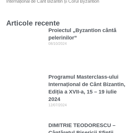
Internațional de Cânt Bizantin și Corul Byzantion
Articole recente
Proiectul „Byzantion cântă
pelerinilor”
08/10/2024
Programul Masterclass-ului
Internațional de Cânt Bizantin,
Ediția a XVII-a, 15 – 19 iulie
2024
12/07/2024
DIMITRIE TEODORESCU –
Cântărețul Bisericii Sfinții