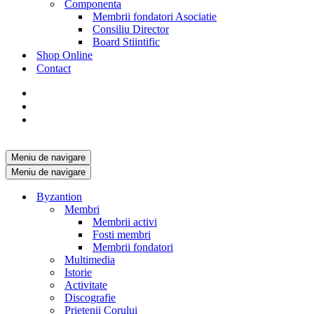
Componenta
Membrii fondatori Asociatie
Consiliu Director
Board Stiintific
Shop Online
Contact
Meniu de navigare
Meniu de navigare
Byzantion
Membri
Membrii activi
Fosti membri
Membrii fondatori
Multimedia
Istorie
Activitate
Discografie
Prietenii Corului