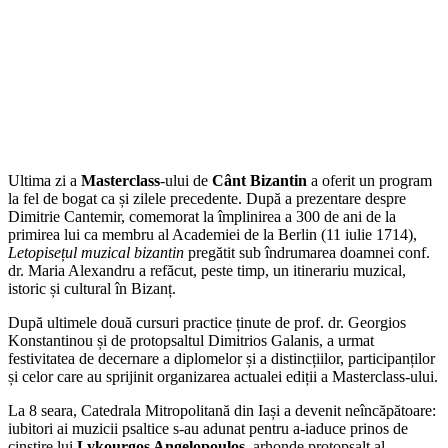
Ultima zi a
Masterclass
-ului de
Cânt
Bizantin
a oferit un program
la fel de bogat ca și zilele precedente. După a prezentare despre
Dimitrie Cantemir, comemorat la împlinirea a 300 de ani de la
primirea lui ca membru al Academiei de la Berlin (11 iulie 1714),
Letopisețul muzical bizantin
pregătit sub îndrumarea doamnei conf.
dr. Maria Alexandru a refăcut, peste timp, un itinerariu muzical,
istoric și cultural în Bizanț.
După ultimele două cursuri practice ținute de prof. dr. Georgios
Konstantinou și de protopsaltul Dimitrios Galanis, a urmat
festivitatea de decernare a diplomelor și a distincțiilor, participanților
și celor care au sprijinit organizarea actualei ediții a Masterclass-ului.
La 8 seara, Catedrala Mitropolitană din Iași a devenit neîncăpătoare:
iubitori ai muzicii psaltice s-au adunat pentru a-iaduce prinos de
cinstire lui
Lykourgos Angelopoulos
, arhonde protopsalt al