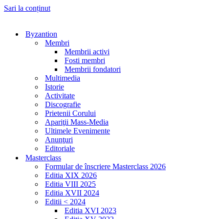
Sari la conținut
Byzantion
Membri
Membrii activi
Fosti membri
Membrii fondatori
Multimedia
Istorie
Activitate
Discografie
Prietenii Corului
Apariţii Mass-Media
Ultimele Evenimente
Anunţuri
Editoriale
Masterclass
Formular de înscriere Masterclass 2026
Editia XIX 2026
Editia VIII 2025
Editia XVII 2024
Editii < 2024
Editia XVI 2023