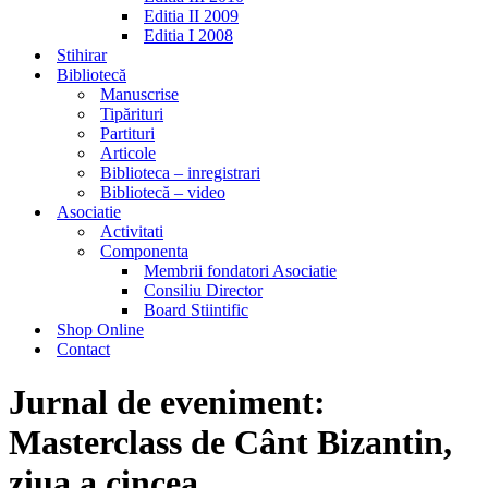
Editia II 2009
Editia I 2008
Stihirar
Bibliotecă
Manuscrise
Tipărituri
Partituri
Articole
Biblioteca – inregistrari
Bibliotecă – video
Asociatie
Activitati
Componenta
Membrii fondatori Asociatie
Consiliu Director
Board Stiintific
Shop Online
Contact
Jurnal de eveniment:
Masterclass de Cânt Bizantin,
ziua a cincea