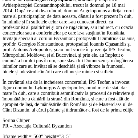
Arhierpiscopiei Constantinopolului, trecut la domnul pe 18 mai
2014. După ce ani de-a rândul, domnul Angelopoulos a dirijat corul
mare al participanților, de data aceasta, dânsul a fost prezent în duh,
în inimile și în sufletele celor care l-au cunoscut direct, ca
profesionist al psaltichiei și om de rugăciune, sau indirect, cu ocazia
concertelor sau a conferințelor pe care le-a susținut în România.
Invitații speciali ai corului Byzantion: protopsaltul Dimitrios Galanis,
prof.dr. Georgios Konstantinou, protopsaltul Ioannis Chasanidis și
prof. Antonis Aetopoulos, și-au unit vocile în prezența ÎPS Teofan,
Mitropolitul Moldovei și al Bucovinei, și prin ele, au împletit o
cunună a harului pus în om, spre slava lui Dumnezeu și mângâierea
inimilor care au învățat să se deschidă și să vibreze la frumosul,
binele și adevărul cântării care odihnește mintea și sufletul.
În cuvântul său de la încheierea concertului, ÎPS Teofan a invocat
figura domnului Lykourgos Angelopoulos, omul mic de stat, dar
mare în duh, care a contribuit semnificativ la procesul de reînviere și
îmbunătățire a cântării la strană din România, și care a fost atât de
apropiat de Iași, de mănăstirile din România și de Masterclass-ul de
Cânt Bizantin, al cărui părinte și îndrumător a fost de la prima ediție.
Sorina Chiper
PR – Asociația Culturală Byzantion
[iframe width=”560″ height=”315″