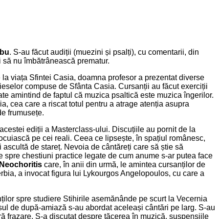
rbu
. S-au făcut audiții (muezini și psalți), cu comentarii, din
nici să nu îmbătrânească prematur.
e la viața Sfintei Casia, doamna profesor a prezentat diverse
pieselor compuse de Sfânta Casia. Cursanții au făcut exerciții
ate amintind de faptul că muzica psaltică este muzica îngerilor.
a, cea care a riscat totul pentru a atrage atenția asupra
de frumusețe.
estei ediții a Masterclass-ului. Discuțiile au pornit de la
locuiască pe cei reali. Ceea ce lipsește, în spațiul românesc,
i ascultă de stareț. Nevoia de cântăreți care să știe să
le spre chestiuni practice legate de cum anume s-ar putea face
Neochoritis
care, în anii din urmă, le amintea cursanților de
Serbia, a invocat figura lui Lykourgos Angelopoulos, cu care a
ților spre studiere Stihirile asemănânde pe scurt la Vecernia
cursul de după-amiază s-au abordat aceleași cântări pe larg. S-au
ără frazare. S-a discutat despre tăcerea în muzică, suspensiile