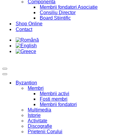
Componenta
Membrii fondatori Asociatie
Consiliu Director
Board Stiintific
Shop Online
Contact
Byzantion
Membri
Membrii activi
Fosti membri
Membrii fondatori
Multimedia
Istorie
Activitate
Discografie
Prietenii Corului