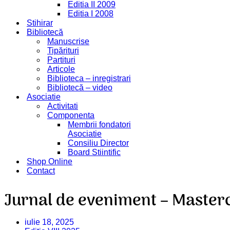
Editia II 2009
Editia I 2008
Stihirar
Bibliotecă
Manuscrise
Tipărituri
Partituri
Articole
Biblioteca – inregistrari
Bibliotecă – video
Asociatie
Activitati
Componenta
Membrii fondatori
Asociatie
Consiliu Director
Board Stiintific
Shop Online
Contact
Jurnal de eveniment – Mastercla
iulie 18, 2025