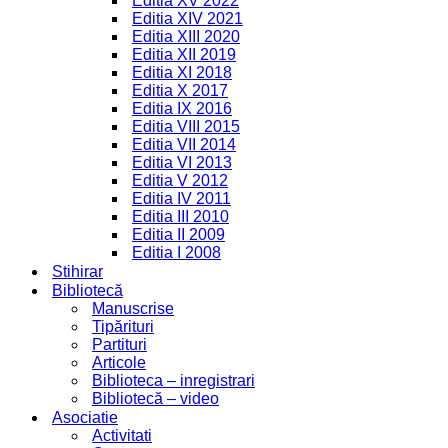
Editia XV 2022
Editia XIV 2021
Editia XIII 2020
Editia XII 2019
Editia XI 2018
Editia X 2017
Editia IX 2016
Editia VIII 2015
Editia VII 2014
Editia VI 2013
Editia V 2012
Editia IV 2011
Editia III 2010
Editia II 2009
Editia I 2008
Stihirar
Bibliotecă
Manuscrise
Tipărituri
Partituri
Articole
Biblioteca – inregistrari
Bibliotecă – video
Asociatie
Activitati