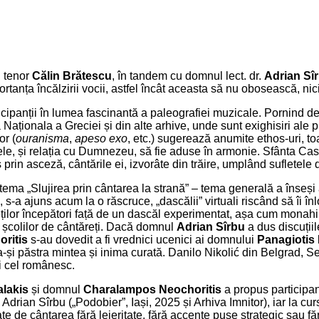
l tenor
Călin Brătescu
, în tandem cu domnul lect. dr.
Adrian Sî
portanța încălzirii vocii, astfel încât aceasta să nu obosească, 
icipanții în lumea fascinantă a paleografiei muzicale. Pornind d
Naționala a Greciei și din alte arhive, unde sunt exighisiri ale 
or (
ouranisma
,
apeso exo
, etc.) sugerează anumite ethos-uri, to
ele, și relația cu Dumnezeu, să fie aduse în armonie. Sfânta Casi
rin asceză, cântările ei, izvorâte din trăire, umplând sufletele 
ema „Slujirea prin cântarea la strană” – tema generală a înseși ac
-a ajuns acum la o răscruce, „dascălii” virtuali riscând să îi în
ăreților începători față de un dascăl experimentat, așa cum monahi
ea școlilor de cântăreți. Dacă domnul
Adrian Sîrbu
a dus discuții
ritis
s-au dovedit a fi vrednici ucenici ai domnului
Panagiotis 
e a-și păstra mintea și inima curată. Danilo Nikolić din Belgrad, 
 și cel românesc.
lakis
și domnul
Charalampos Neochoritis
a propus participan
 Adrian Sîrbu („Podobier”, Iași, 2025 și Arhiva Imnitor), iar la 
ate de cântarea fără lejeritate, fără accente puse strategic sau f