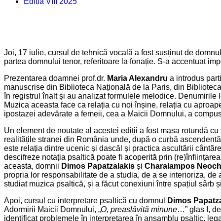
Editia VIII 2025
Joi, 17 iulie, cursul de tehnică vocală a fost susținut de domnu
partea domnului tenor, referitoare la fonație. S-a accentuat im
Prezentarea doamnei prof.dr.
Maria Alexandru
a introdus part
manuscrise din Biblioteca Națională de la Paris, din Biblioteca 
în registrul înalt și au analizat formulele melodice. Denumirile l
Muzica aceasta face ca relația cu noi înșine, relația cu aproap
ipostazei adevărate a femeii, cea a Maicii Domnului, a compus p
Un element de noutate al acestei ediții a fost masa rotundă cu t
realitățile stranei din România unde, după o curbă ascendentă, s
este relația dintre ucenic și dascăl și practica ascultării cânt
descifreze notația psaltică poate fi acoperită prin (re)înființar
aceasta, domnii
Dimos Papatzalakis
și
Charalampos Neocho
propria lor responsabilitate de a studia, de a se interioriza, d
studiat muzica psaltică, și a făcut conexiuni între spațiul sârb
Apoi, cursul cu interpretare psaltică cu domnul
Dimos Papatza
Adormirii Maicii Domnului, „
O, preaslăvită minune
…” glas I, de
identificat problemele în interpretarea în ansamblu psaltic, leg