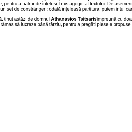
, pentru a pătrunde înțelesul mistagogic al textului. De asemen
 un set de constrângeri; odată înțeleasă partitura, putem intui car
ă, ținut astăzi de domnul
Athanasios Tsitsaris
împreună cu do
au rămas să lucreze până târziu, pentru a pregăti piesele propu