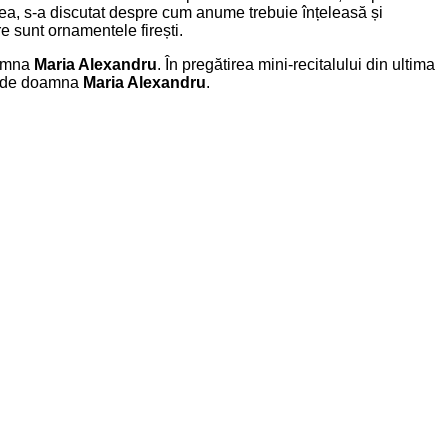
ea, s-a discutat despre cum anume trebuie înțeleasă și
e sunt ornamentele firești.
amna
Maria Alexandru
. În pregătirea mini-recitalului din ultima
se de doamna
Maria Alexandru
.