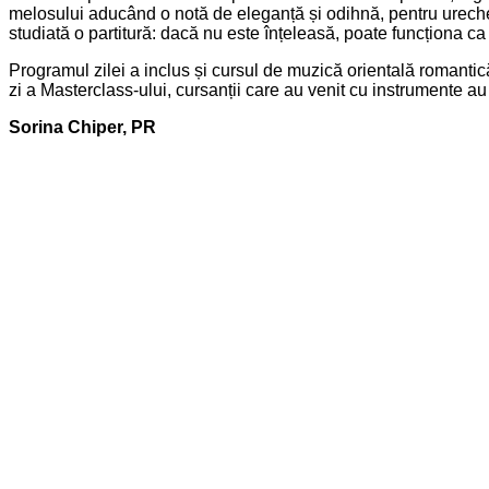
melosului aducând o notă de eleganță și odihnă, pentru ureche
studiată o partitură: dacă nu este înțeleasă, poate funcționa ca
Programul zilei a inclus și cursul de muzică orientală romantic
zi a Masterclass-ului, cursanții care au venit cu instrumente 
Sorina Chiper, PR