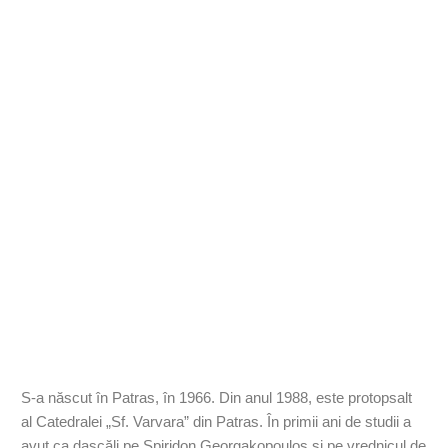
S-a născut în Patras, în 1966. Din anul 1988, este protopsalt
al Catedralei „Sf. Varvara” din Patras. În primii ani de studii a
avut ca dascăli pe Spiridon Georgakopoulos și pe vrednicul de