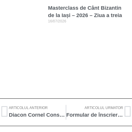
Masterclass de Cânt Bizantin
de la Iași – 2026 – Ziua a treia
16/07/2026
ARTICOLUL ANTERIOR
ARTICOLUL URMATOR
Diacon Cornel Constantin Coman
Formular de înscriere pentru Masterclass-ul de Cânt Bizantin, 7-11 Iulie 2014, Iași