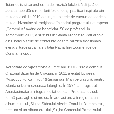
Tsiamoulis și cu orchestra de muzică folclorică dirijată de
acesta, abordând repertorii folclorice și psaltice inspirate din
muzica laică. În 2010 a susținut o serie de cursuri de teorie a
muzicii bizantine și tradiționale în cadrul programului european
„Comenius” având ca beneficiari 50 de profesori. În
septembrie 2013, a susținut în Sfânta Mănăstire Patriarhală
din Chalki o serie de conferințe despre muzica tradițională
elenă și turcească, la invitația Patriarhiei Ecumenice de
Constantinopol.
Activitate compozițională.
Între anii 1991-1992 a compus
Oratoriul Bizantin de Crăciun; în 2011 a editat lucrarea
”Λειτουργικά κατ’ήχον” (Răspunsuri Mari pe glasuri), pentru
Sfânta și Dumnezeiasca Liturghie. În 1994, a înregistrat
Anastasimatarul integral, editat de Ioan Protopsaltul, sub
formă paralaghie și melos. În același an, a înregistrat un
album cu titlul „Slujba Sfântului Alexie, Omul lui Dumnezeu”,
precum și un album cu titlul „Slujba Canonului Paraclisului