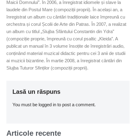
Maicii Domnului”. În 2006, a înregistrat idiomele și slave la
laudele din Postul Mare (compoziții proprii). În același an, a
înregistrat un album cu cântări tradiționale laice împreună cu
orchestra și corul Școlii de Arte din Patras. În 2007, a realizat
un album cu titlul „Slujba Sfântului Constantin din Ydra”
(compoziție proprie, împreună cu corul psaltic „Kleida”. A
publicat un manual în 3 volume însoțite de înregistrări audio,
conținând material muzical didactic pentru cei 3 anii de studii
ai muzicii bizantine. În martie 2008, a înregistrat cântări din
Slujba Tuturor Sfinților (compoziții proprii).
Lasă un răspuns
You must be logged in to post a comment.
Articole recente