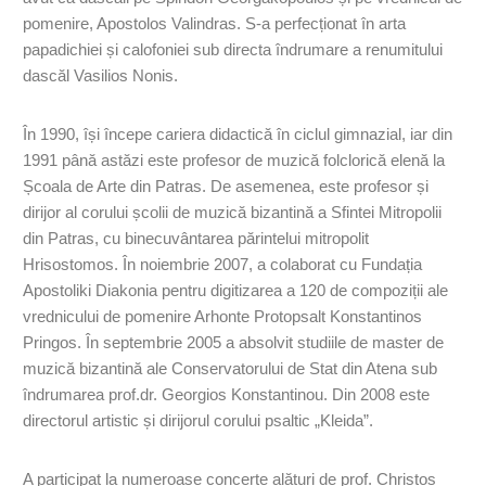
pomenire, Apostolos Valindras. S-a perfecționat în arta
papadichiei și calofoniei sub directa îndrumare a renumitului
dascăl Vasilios Nonis.
În 1990, își începe cariera didactică în ciclul gimnazial, iar din
1991 până astăzi este profesor de muzică folclorică elenă la
Școala de Arte din Patras. De asemenea, este profesor și
dirijor al corului școlii de muzică bizantină a Sfintei Mitropolii
din Patras, cu binecuvântarea părintelui mitropolit
Hrisostomos. În noiembrie 2007, a colaborat cu Fundația
Apostoliki Diakonia pentru digitizarea a 120 de compoziții ale
vrednicului de pomenire Arhonte Protopsalt Konstantinos
Pringos. În septembrie 2005 a absolvit studiile de master de
muzică bizantină ale Conservatorului de Stat din Atena sub
îndrumarea prof.dr. Georgios Konstantinou. Din 2008 este
directorul artistic și dirijorul corului psaltic „Kleida”.
A participat la numeroase concerte alături de prof. Christos