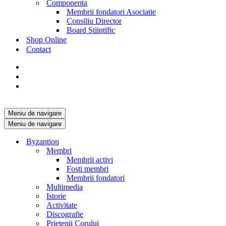
Componenta
Membrii fondatori Asociatie
Consiliu Director
Board Stiintific
Shop Online
Contact
Meniu de navigare
Meniu de navigare
Byzantion
Membri
Membrii activi
Fosti membri
Membrii fondatori
Multimedia
Istorie
Activitate
Discografie
Prietenii Corului