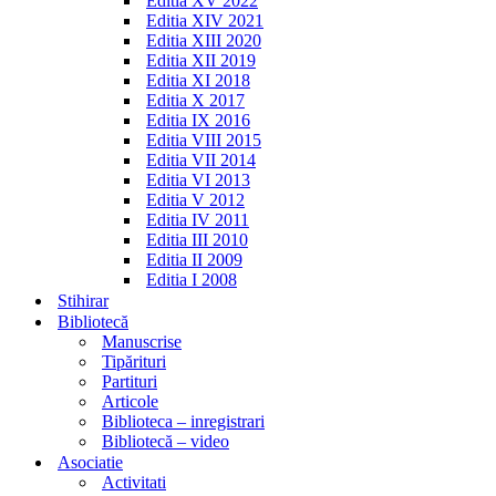
Editia XV 2022
Editia XIV 2021
Editia XIII 2020
Editia XII 2019
Editia XI 2018
Editia X 2017
Editia IX 2016
Editia VIII 2015
Editia VII 2014
Editia VI 2013
Editia V 2012
Editia IV 2011
Editia III 2010
Editia II 2009
Editia I 2008
Stihirar
Bibliotecă
Manuscrise
Tipărituri
Partituri
Articole
Biblioteca – inregistrari
Bibliotecă – video
Asociatie
Activitati