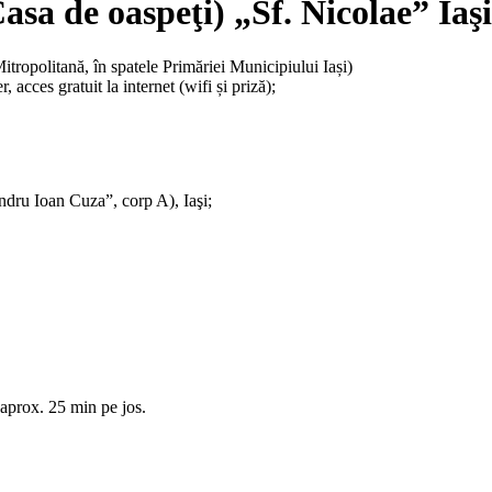
sa de oaspeţi) „Sf. Nicolae” Iaşi
itropolitană, în spatele Primăriei Municipiului Iași)
 acces gratuit la internet (wifi și priză);
ndru Ioan Cuza”, corp A), Iaşi;
aprox. 25 min pe jos.