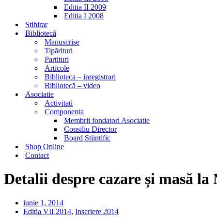
Editia II 2009
Editia I 2008
Stihirar
Bibliotecă
Manuscrise
Tipărituri
Partituri
Articole
Biblioteca – inregistrari
Bibliotecă – video
Asociatie
Activitati
Componenta
Membrii fondatori Asociatie
Consiliu Director
Board Stiintific
Shop Online
Contact
Detalii despre cazare și masă la
iunie 1, 2014
Editia VII 2014
,
Inscriere 2014