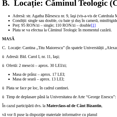
B. Locație: Căminul Teologic (Ca
Adresă: str. Agatha Bârsescu nr. 9, Iaşi (vis-a-vis de Catedrala M
Condiții: single sau double, cu baie și duș în cameră, minifrigider,
Preț: 95 RON/zi – single; 110 RON/zi – double
[1]
Plata se va efectua la Căminul Teologic în momentul cazării.
MASĂ
C. Locaţie: Cantina „Titu Maiorescu” (în spatele Universității „Alexa
ü Adresă: Bld. Carol I, nr. 11, Iaşi;
ü Ofertă: 2 mese/zi – aprox. 30 LEI/zi;
Masa de prânz – aprox. 17 LEI;
Masa de seară – aprox. 13 LEI;
ü Plata se face pe loc, în cadrul cantinei.
ü Timp de deplasare până la Universitatea de Arte “George Enescu”: 
În cazul participării dvs. la
Materclass-ul de Cânt Bizantin
,
vă vor fi puse la dispoziţie materiale informative cu planul