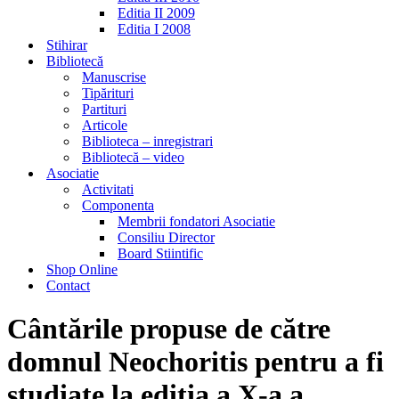
Editia II 2009
Editia I 2008
Stihirar
Bibliotecă
Manuscrise
Tipărituri
Partituri
Articole
Biblioteca – inregistrari
Bibliotecă – video
Asociatie
Activitati
Componenta
Membrii fondatori Asociatie
Consiliu Director
Board Stiintific
Shop Online
Contact
Cântările propuse de către
domnul Neochoritis pentru a fi
studiate la ediția a X-a a