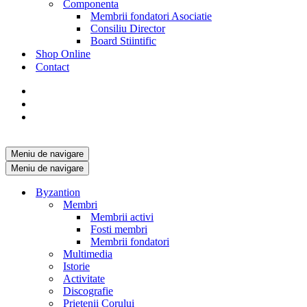
Componenta
Membrii fondatori Asociatie
Consiliu Director
Board Stiintific
Shop Online
Contact
Meniu de navigare
Meniu de navigare
Byzantion
Membri
Membrii activi
Fosti membri
Membrii fondatori
Multimedia
Istorie
Activitate
Discografie
Prietenii Corului