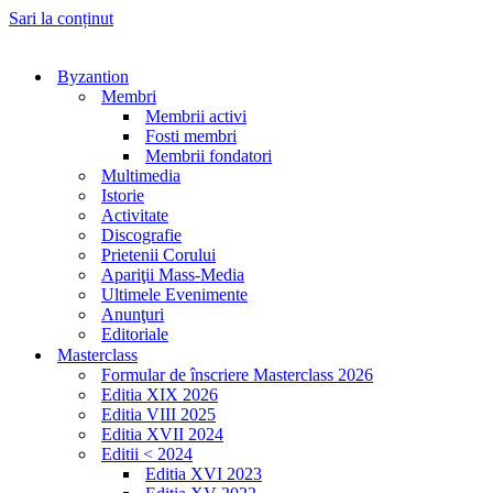
Sari la conținut
Byzantion
Membri
Membrii activi
Fosti membri
Membrii fondatori
Multimedia
Istorie
Activitate
Discografie
Prietenii Corului
Apariţii Mass-Media
Ultimele Evenimente
Anunţuri
Editoriale
Masterclass
Formular de înscriere Masterclass 2026
Editia XIX 2026
Editia VIII 2025
Editia XVII 2024
Editii < 2024
Editia XVI 2023