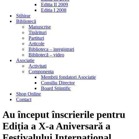
Editia II 2009
Editia I 2008
Stihirar
Bibliotecă
Manuscrise
Tipărituri
Partituri
Articole
Biblioteca – inregistrari
Bibliotecă – video
Asociatie
Activitati
Componenta
Membrii fondatori Asociatie
Consiliu Director
Board Stiintific
Shop Online
Contact
Au început înscrierile pentru
Ediția a X-a Aniversară a
Festivalului Internațional