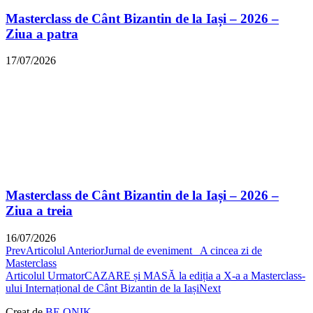
Masterclass de Cânt Bizantin de la Iași – 2026 –
Ziua a patra
17/07/2026
Masterclass de Cânt Bizantin de la Iași – 2026 –
Ziua a treia
16/07/2026
Prev
Articolul Anterior
Jurnal de eveniment_ A cincea zi de
Masterclass
Articolul Urmator
CAZARE și MASĂ la ediția a X-a a Masterclass-
ului Internațional de Cânt Bizantin de la Iași
Next
Creat de
BE.ONIK