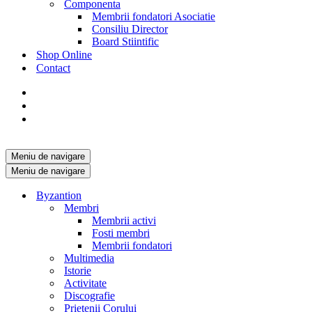
Componenta
Membrii fondatori Asociatie
Consiliu Director
Board Stiintific
Shop Online
Contact
Meniu de navigare
Meniu de navigare
Byzantion
Membri
Membrii activi
Fosti membri
Membrii fondatori
Multimedia
Istorie
Activitate
Discografie
Prietenii Corului