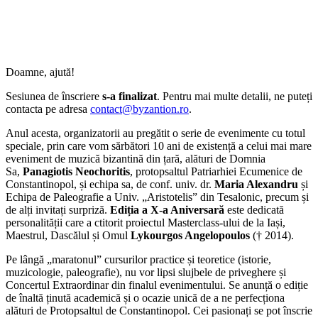
Doamne, ajută!
Sesiunea de înscriere
s-a finalizat
. Pentru mai multe detalii, ne puteți
contacta pe adresa
contact@byzantion.ro
.
Anul acesta, organizatorii au pregătit o serie de evenimente cu totul
speciale, prin care vom sărbători 10 ani de existență a celui mai mare
eveniment de muzică bizantină din țară, alături de Domnia
Sa,
Panagiotis Neochoritis
, protopsaltul Patriarhiei Ecumenice de
Constantinopol, și echipa sa, de conf. univ. dr.
Maria Alexandru
și
Echipa de Paleografie a Univ. „Aristotelis” din Tesalonic, precum și
de alți invitați surpriză.
Ediția a X-a Aniversară
este dedicată
personalității care a ctitorit proiectul Masterclass-ului de la Iași,
Maestrul, Dascălul și Omul
Lykourgos Angelopoulos
(† 2014).
Pe lângă „maratonul” cursurilor practice și teoretice (istorie,
muzicologie, paleografie), nu vor lipsi slujbele de priveghere și
Concertul Extraordinar din finalul evenimentului. Se anunță o ediție
de înaltă ținută academică și o ocazie unică de a ne perfecționa
alături de Protopsaltul de Constantinopol. Cei pasionați se pot înscrie