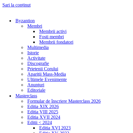
Sari la conținut
Byzantion
Membri
Membrii activi
Fosti membri
Membrii fondatori
Multimedia
Istorie
Activitate
Discografie
Prietenii Corului
Apariţii Mass-Media
Ultimele Evenimente
Anunţuri
Editoriale
Masterclass
Formular de înscriere Masterclass 2026
Editia XIX 2026
Editia VIII 2025
Editia XVII 2024
Editii < 2024
Editia XVI 2023