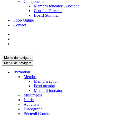
Componenta
Membrii fondatori Asociatie
Consiliu Director
Board Stiintific
Shop Online
Contact
Meniu de navigare
Meniu de navigare
Byzantion
Membri
Membrii activi
Fosti membri
Membrii fondatori
Multimedia
Istorie
Activitate
Discografie
Prietenii Corului