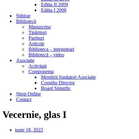
Editia II 2009
Editia I 2008
Stihirar
Bibliotecă
Manuscrise
Tipărituri
Partituri
Articole
Biblioteca – inregistrari
Bibliotecă – video
Asociatie
Activitati
Componenta
Membrii fondatori Asociatie
Consiliu Director
Board Stiintific
Shop Online
Contact
Vecernie, glas I
iunie 18, 2022