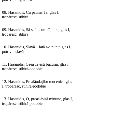
08. Hasanidis, Cu patima Ta, glas I,
tropăresc, stihiră
09. Hasanidis, Să se bucure făptura, glas I,
tropăresc, stihiră
10. Hasanidis, Slavă…Iată s-a plinit, glas I,
potrivit, slavă
11. Hasanidis, Ceea ce ești bucuria, glas I,
tropăresc, stihiră-podobie
12. Hasanidis, Prealăudaților mucenici, glas
I, tropăresc, stihiră-podobie
13. Hasanidis, O, preaslăvită minune, glas I,
tropăresc, stihiră-podobie