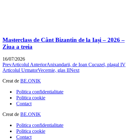
Masterclass de Cânt Bizantin de la Iași – 2026 –
Ziua a treia
16/07/2026
Prev
Articolul Anterior
Anixandarii, de Ioan Cucuzel, plagal IV
Articolul Urmator
Vecernie, glas II
Next
Creat de
BE.ONIK
Politica confidentialitate
Politica cookie
Contact
Creat de
BE.ONIK
Politica confidentialitate
Politica cookie
Contact