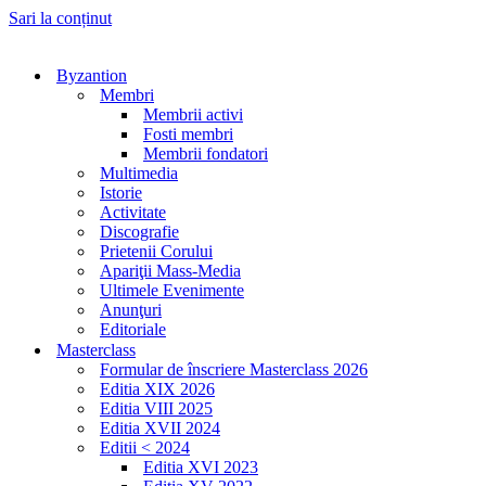
Sari la conținut
Byzantion
Membri
Membrii activi
Fosti membri
Membrii fondatori
Multimedia
Istorie
Activitate
Discografie
Prietenii Corului
Apariţii Mass-Media
Ultimele Evenimente
Anunţuri
Editoriale
Masterclass
Formular de înscriere Masterclass 2026
Editia XIX 2026
Editia VIII 2025
Editia XVII 2024
Editii < 2024
Editia XVI 2023