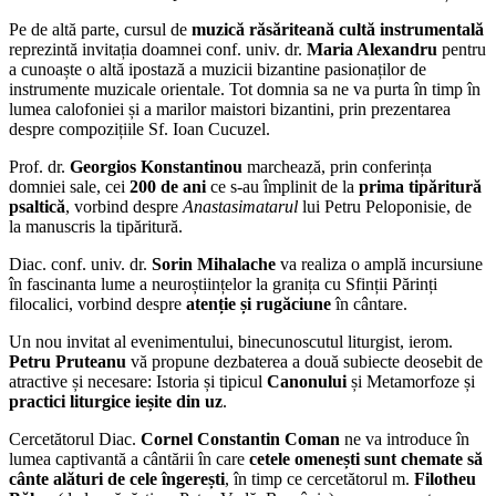
Pe de altă parte, cursul de
muzică răsăriteană cultă instrumentală
reprezintă invitația doamnei conf. univ. dr.
Maria Alexandru
pentru
a cunoaște o altă ipostază a muzicii bizantine pasionaților de
instrumente muzicale orientale. Tot domnia sa ne va purta în timp în
lumea calofoniei și a marilor maistori bizantini, prin prezentarea
despre compozițiile Sf. Ioan Cucuzel.
Prof. dr.
Georgios Konstantinou
marchează, prin conferința
domniei sale, cei
200 de ani
ce s-au împlinit de la
prima tipăritură
psaltică
, vorbind despre
Anastasimatarul
lui Petru Peloponisie, de
la manuscris la tipăritură.
Diac. conf. univ. dr.
Sorin Mihalache
va realiza o amplă incursiune
în fascinanta lume a neuroștiințelor la granița cu Sfinții Părinți
filocalici, vorbind despre
atenție și rugăciune
în cântare.
Un nou invitat al evenimentului, binecunoscutul liturgist, ierom.
Petru Pruteanu
vă propune dezbaterea a două subiecte deosebit de
atractive și necesare: Istoria și tipicul
Canonului
și Metamorfoze și
practici liturgice ieșite din uz
.
Cercetătorul Diac.
Cornel Constantin Coman
ne va introduce în
lumea captivantă a cântării în care
cetele omenești sunt chemate să
cânte alături de cele îngerești
, în timp ce cercetătorul m.
Filotheu