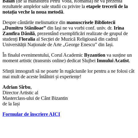
Bălan
(de la mănăstirea Petru Vodă, România) ne va prezenta
rezultatele amplelor sale studii cu privire la
etapele trecerii de la
notația veche la noua metodă
.
Despre cântările melismatice din
manuscrisele Bibliotecii
„Dumitru Stăniloae”
din Iași ne va vorbi conf. univ. dr.
Irina
Zamfira Dănilă
, prezentând exemplificări realizate de grupul de
studenți
Floralia
al Secției de Muzică Religioasă din cadrul
Universității Naționale de Arte „George Enescu” din Iași.
În finalul evenimentului, Corul Academic
Byzantion
va susține un
moment artistic (transmis online) dedicat Slujbei
Imnului Acatist
.
Sfinții imnografi să ne poarte în rugăciunile lor pentru a ne folosi cât
mai mult de aceste întâlniri și experiențe!
Adrian Sîrbu
,
Director Artistic al
Masterclass-ului de Cânt Bizantin
de la Iași
Formular de înscriere AICI