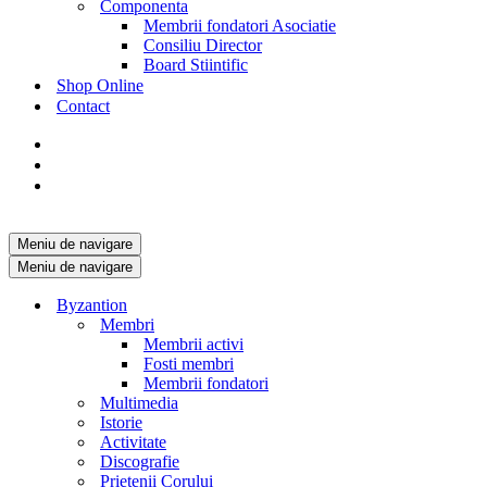
Componenta
Membrii fondatori Asociatie
Consiliu Director
Board Stiintific
Shop Online
Contact
Meniu de navigare
Meniu de navigare
Byzantion
Membri
Membrii activi
Fosti membri
Membrii fondatori
Multimedia
Istorie
Activitate
Discografie
Prietenii Corului