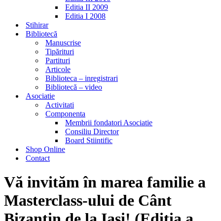
Editia II 2009
Editia I 2008
Stihirar
Bibliotecă
Manuscrise
Tipărituri
Partituri
Articole
Biblioteca – inregistrari
Bibliotecă – video
Asociatie
Activitati
Componenta
Membrii fondatori Asociatie
Consiliu Director
Board Stiintific
Shop Online
Contact
Vă invităm în marea familie a
Masterclass-ului de Cânt
Bizantin de la Iași! (Ediția a