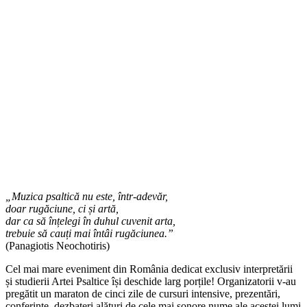
„Muzica psaltică nu este, într-adevăr,
doar rugăciune, ci și artă,
dar ca să înțelegi în duhul cuvenit arta,
trebuie să cauți mai întâi rugăciunea.”
(Panagiotis Neochotiris)
Cel mai mare eveniment din România dedicat exclusiv interpretării
și studierii Artei Psaltice își deschide larg porțile! Organizatorii v-au
pregătit un maraton de cinci zile de cursuri intensive, prezentări,
conferințe, dezbateri alături de cele mai sonore nume ale acestei lumi