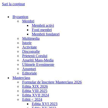
Sari la conținut
Byzantion
Membri
Membrii activi
Fosti membri
Membrii fondatori
Multimedia
Istorie
Activitate
Discografie
Prietenii Corului
Apariţii Mass-Media
Ultimele Evenimente
Anunţuri
Editoriale
Masterclass
Formular de înscriere Masterclass 2026
Editia XIX 2026
Editia VIII 2025
Editia XVII 2024
Editii < 2024
Editia XVI 2023