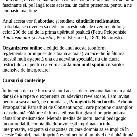
fascinante și, pe lângă toate acestea, un cadru prietenos, pentru a ne
cunoaște mai bine.
Anul acesta vor fi abordate și studiate
cântările melismatice
.
Totodată, se cuvenea să dedicăm aceste zile ale evenimentului și
celor 200 de ani de la prima tipăritură psaltică (Petru Peloponisie,
Anastasimatar
și
Doxastar
, Petru Efesiu ed., 1820, București).
Organizarea online
a ediției de anul acesta (conform
reglementărilor impuse de situația actuală) va face din întâlnirea
noastră mult așteptată una cu adevărat
specială
, nu din cauza
restricțiilor, ci pentru că vom acorda
mai mult spațiu
cursurilor
intensive de interpretare!
Cursuri și conferințe
În intenția de a ne bucura și anul acesta de o personalitate marcantă
dar și de a repeta o experiență cu adevărat revelatoare, l-am invitat,
pentru a șasea oară, pe domnia sa,
Panagiotis Neochoritis
, Arhonte
Protopsalt al Patriarhiei de Constantinopol, care propune cursanților
o fascinantă călătorie în lumea ethosurilor glasurilor, prin prisma
cântărilor melismatice. Metoda inedită de lucru, tactul pedagogic
inconfundabil, conotațiile duhovnicești imprimate actului
interpretativ, exigența și dragostea cu care domnia sa se implică în
aceste întâlniri, toate imprimă evenimentului un nivel de înaltă ținută.